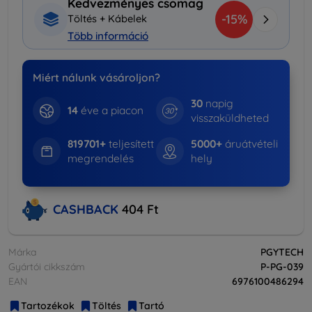
Kedvezményes csomag
-15%
Töltés + Kábelek
Több információ
Miért nálunk vásároljon?
30
napig
14
éve a piacon
visszaküldheted
819701+
teljesített
5000+
áruátvételi
megrendelés
hely
CASHBACK
404 Ft
Márka
PGYTECH
Gyártói cikkszám
P-PG-039
EAN
6976100486294
Tartozékok
Töltés
Tartó