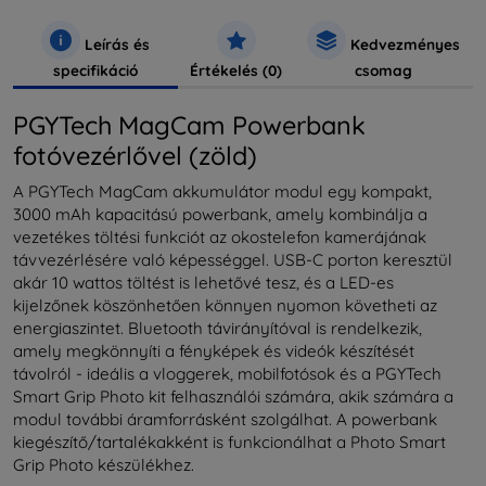
Leírás és
Kedvezményes
specifikáció
Értékelés (0)
csomag
PGYTech MagCam Powerbank
fotóvezérlővel (zöld)
A PGYTech MagCam akkumulátor modul egy kompakt,
3000 mAh kapacitású powerbank, amely kombinálja a
vezetékes töltési funkciót az okostelefon kamerájának
távvezérlésére való képességgel. USB-C porton keresztül
akár 10 wattos töltést is lehetővé tesz, és a LED-es
kijelzőnek köszönhetően könnyen nyomon követheti az
energiaszintet. Bluetooth távirányítóval is rendelkezik,
amely megkönnyíti a fényképek és videók készítését
távolról - ideális a vloggerek, mobilfotósok és a PGYTech
Smart Grip Photo kit felhasználói számára, akik számára a
modul további áramforrásként szolgálhat. A powerbank
kiegészítő/tartalékakként is funkcionálhat a Photo Smart
Grip Photo készülékhez.