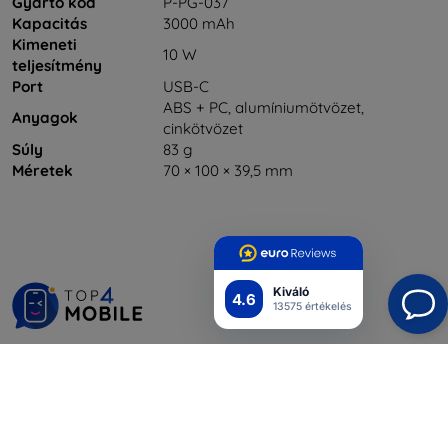
Gyártó kód
P-PG-037
Kapacitás
3000 mAh
Kimeneti
10 W
teljesítmény
Port
USB-C
ABS + PC, alumíniumötvözet,
Anyagok
cinkötvözet
Súly
83 g
Méretek
70 × 100 × 39,5 mm
Kiváló
4.6
13575 értékelés
Shield-Sk s.r.o.
Rudolf Mocka utca 3750/2A
841 04 Bratislava
Cégjegyzékszám:
46701494