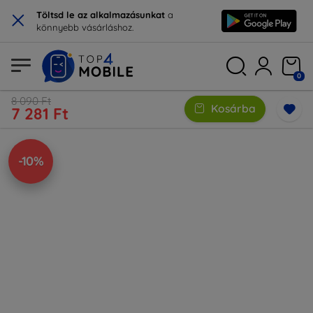
×
Töltsd le az alkalmazásunkat
a
könnyebb vásárláshoz.
0
8 090 Ft
Kosárba
7 281 Ft
-10%