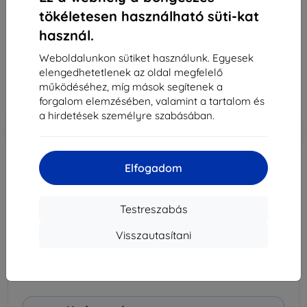
Alkalmas:
Uni
tökéletesen használható süti-kat
Leírás és specifikáció
használ.
8 090 Ft
Weboldalunkon sütiket használunk. Egyesek
7 281 Ft
elengedhetetlenek az oldal megfelelő
működéséhez, míg mások segítenek a
Ár ÁFA nelkül
5 733 Ft
forgalom elemzésében, valamint a tartalom és
a hirdetések személyre szabásában.
-10%
Kedvezmény kuponnal
EXTRA10
Kosárba
Elfogadom
Raktáron > 5 darab
Kosárba
Testreszabás
Visszautasítani
Szállítás 13. augusztus - 14. augusztus
Szállítási költség-tól
990 Ft
(Ingyenes 30 000
Ft)