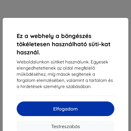
Sunnylife
Ez a webhely a böngészés
Sunnylife DJI RC / RC 2 kontrollerhez pánttal
tökéletesen használható süti-kat
szerelt tartó (piros) ZJ764-R
használ.
Alkalmas:
DJI RC
DJI RC 2
Weboldalunkon sütiket használunk. Egyesek
Leírás és specifikáció
elengedhetetlenek az oldal megfelelő
működéséhez, míg mások segítenek a
13 690 Ft
forgalom elemzésében, valamint a tartalom és
13 005 Ft
a hirdetések személyre szabásában.
Ár ÁFA nelkül
10 240 Ft
Elfogadom
-5%
Kedvezmény kuponnal
SMART5
Kosárba
Testreszabás