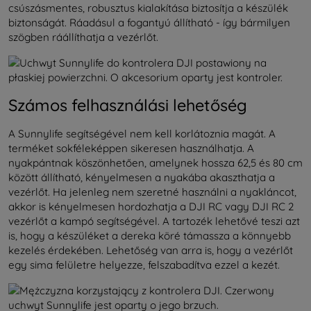
csúszásmentes, robusztus kialakítása biztosítja a készülék
biztonságát. Ráadásul a fogantyú állítható - így bármilyen
szögben ráállíthatja a vezérlőt.
Számos felhasználási lehetőség
A Sunnylife segítségével nem kell korlátoznia magát. A
terméket sokféleképpen sikeresen használhatja. A
nyakpántnak köszönhetően, amelynek hossza 62,5 és 80 cm
között állítható, kényelmesen a nyakába akaszthatja a
vezérlőt. Ha jelenleg nem szeretné használni a nyakláncot,
akkor is kényelmesen hordozhatja a DJI RC vagy DJI RC 2
vezérlőt a kampó segítségével. A tartozék lehetővé teszi azt
is, hogy a készüléket a dereka köré támassza a könnyebb
kezelés érdekében. Lehetőség van arra is, hogy a vezérlőt
egy sima felületre helyezze, felszabadítva ezzel a kezét.