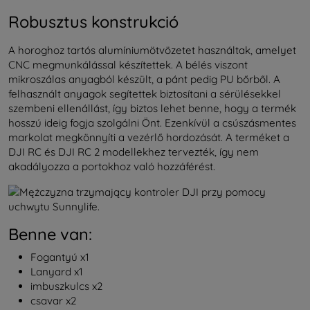
Robusztus konstrukció
A horoghoz tartós alumíniumötvözetet használtak, amelyet
CNC megmunkálással készítettek. A bélés viszont
mikroszálas anyagból készült, a pánt pedig PU bőrből. A
felhasznált anyagok segítettek biztosítani a sérülésekkel
szembeni ellenállást, így biztos lehet benne, hogy a termék
hosszú ideig fogja szolgálni Önt. Ezenkívül a csúszásmentes
markolat megkönnyíti a vezérlő hordozását. A terméket a
DJI RC és DJI RC 2 modellekhez tervezték, így nem
akadályozza a portokhoz való hozzáférést.
Benne van:
Fogantyú x1
Lanyard x1
imbuszkulcs x2
csavar x2