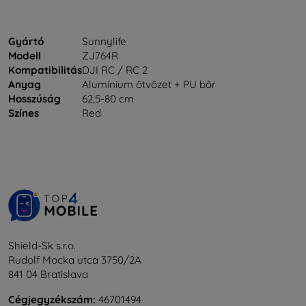
Gyártó
Sunnylife
Modell
ZJ764R
Kompatibilitás
DJI RC / RC 2
Anyag
Alumínium ötvözet + PU bőr
Hosszúság
62,5-80 cm
Színes
Red
Shield-Sk s.r.o.
Rudolf Mocka utca 3750/2A
841 04 Bratislava
Cégjegyzékszám:
46701494