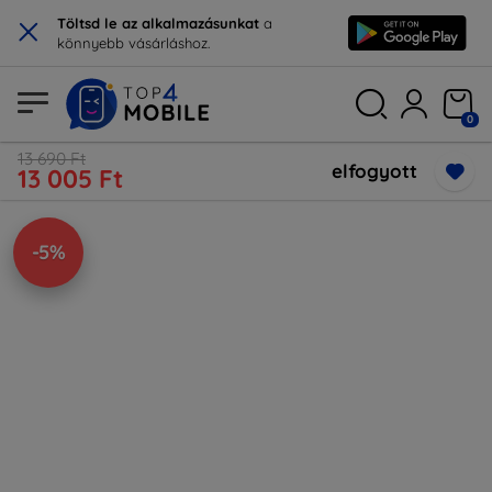
×
Töltsd le az alkalmazásunkat
a
könnyebb vásárláshoz.
0
13 690 Ft
elfogyott
13 005 Ft
-5%