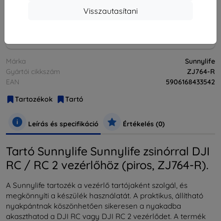
elfogyott
Visszautasítani
elfogyott
Márka
Sunnylife
Gyártói cikkszám
ZJ764-R
EAN
5906168433542
Tartozékok
Tartó
Leírás és specifikáció
Értékelés (0)
Tartó Sunnylife Sunnylife zsinórral DJI
RC / RC 2 vezérlőhöz (piros, ZJ764-R).
A Sunnylife tartozék a vezérlő tartójaként szolgál, és
megkönnyíti a készülék használatát. A praktikus, állítható
nyakpántnak köszönhetően sikeresen a nyakadba
akaszthatod a DJI RC vagy DJI RC 2 vezérlődet. A termék