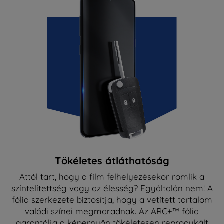
Tökéletes átláthatóság
Attól tart, hogy a film felhelyezésekor romlik a
színtelítettség vagy az élesség? Egyáltalán nem! A
fólia szerkezete biztosítja, hogy a vetített tartalom
valódi színei megmaradnak. Az ARC+™ fólia
garantálja a képernyőn tökéletesen reprodukált