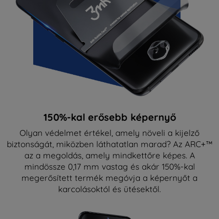
150%-kal erősebb képernyő
Olyan védelmet értékel, amely növeli a kijelző
biztonságát, miközben láthatatlan marad? Az ARC+™
az a megoldás, amely mindkettőre képes. A
mindössze 0,17 mm vastag és akár 150%-kal
megerősített termék megóvja a képernyőt a
karcolásoktól és ütésektől.