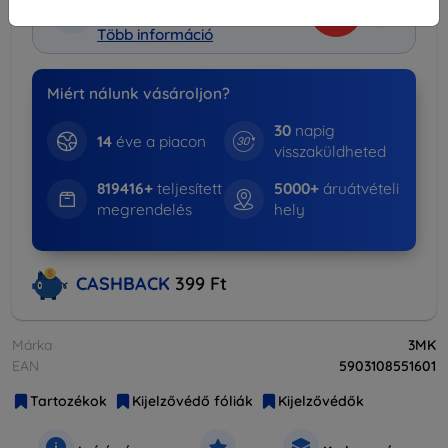
-15%
Tokok + Kijelzővédők
Több információ
Miért nálunk vásároljon?
30
napig
14
éve a piacon
visszaküldheted
819416+
teljesített
5000+
áruátvételi
megrendelés
hely
CASHBACK
399 Ft
Márka
3MK
EAN
5903108551601
Tartozékok
Kijelzővédő fóliák
Kijelzővédők