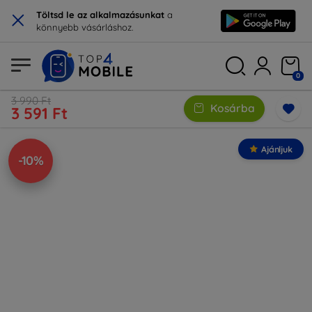
×
Töltsd le az alkalmazásunkat
a
könnyebb vásárláshoz.
0
3 990 Ft
Kosárba
3 591 Ft
Ajánljuk
-10%