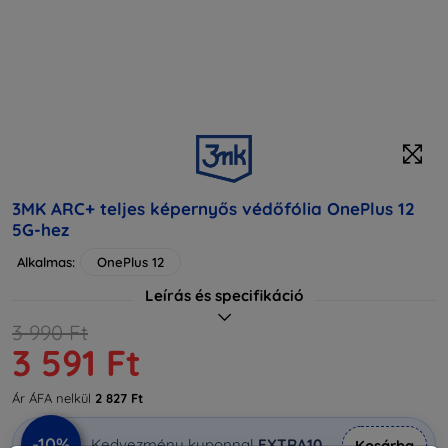
3MK ARC+ teljes képernyős védőfólia OnePlus 12
5G-hez
Alkalmas:
OnePlus 12
Leírás és specifikáció
3 990 Ft
3 591 Ft
Ár ÁFA nelkül
2 827 Ft
-10%
Kedvezmény kuponnal
EXTRA10
Kosárba