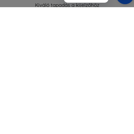
Kiváló tapadás a kijelzőhöz
Self-Heal™ technológia
A film tovább tart
150%-kal növeli a képernyőt
És ugyanakkor nem fogod érezni a képernyőn.