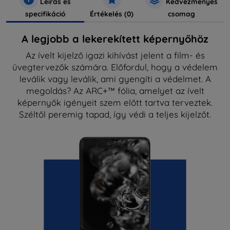
Leírás és
Kedvezményes
specifikáció
Értékelés (0)
csomag
A legjobb a lekerekített képernyőhöz
Az ívelt kijelző igazi kihívást jelent a film- és
üvegtervezők számára. Előfordul, hogy a védelem
leválik vagy leválik, ami gyengíti a védelmet. A
megoldás? Az ARC+™ fólia, amelyet az ívelt
képernyők igényeit szem előtt tartva terveztek.
Széltől peremig tapad, így védi a teljes kijelzőt.