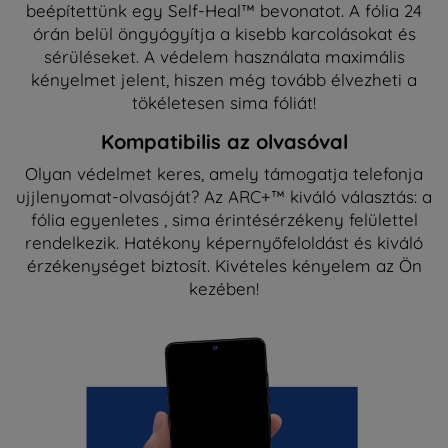
beépítettünk egy Self-Heal™ bevonatot. A fólia 24
órán belül öngyógyítja a kisebb karcolásokat és
sérüléseket. A védelem használata maximális
kényelmet jelent, hiszen még tovább élvezheti a
tökéletesen sima fóliát!
Kompatibilis az olvasóval
Olyan védelmet keres, amely támogatja telefonja
ujjlenyomat-olvasóját? Az ARC+™ kiváló választás: a
fólia egyenletes , sima érintésérzékeny felülettel
rendelkezik. Hatékony képernyőfeloldást és kiváló
érzékenységet biztosít. Kivételes kényelem az Ön
kezében!