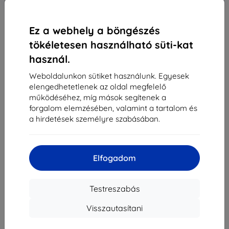
Ez a webhely a böngészés
Raktáron > 5 darab
tökéletesen használható süti-kat
-
+
használ.
Weboldalunkon sütiket használunk. Egyesek
Kosárba
elengedhetetlenek az oldal megfelelő
működéséhez, míg mások segítenek a
forgalom elemzésében, valamint a tartalom és
Mennyiségi kedvezmények
a hirdetések személyre szabásában.
2db
10%
3 591 Ft/db
3db+
15%
3 391 Ft/db
Elfogadom
Szállítás 13. augusztus - 14. augusztus
Szállítási költség-tól
990 Ft
(Ingyenes 30 000
Testreszabás
Ft)
Visszautasítani
Kedvezményes csomag