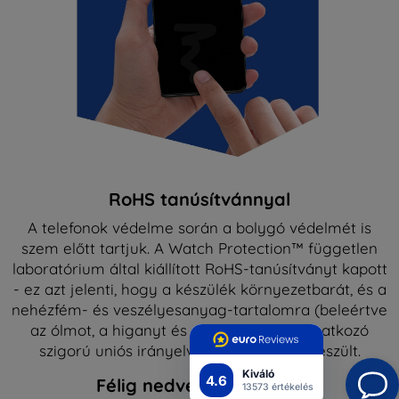
RoHS tanúsítvánnyal
A telefonok védelme során a bolygó védelmét is
szem előtt tartjuk. A Watch Protection™ független
laboratórium által kiállított RoHS-tanúsítványt kapott
- ez azt jelenti, hogy a készülék környezetbarát, és a
nehézfém- és veszélyesanyag-tartalomra (beleértve
az ólmot, a higanyt és a kadmiumot) vonatkozó
szigorú uniós irányelvek betartásával készült.
Kiváló
4.6
Félig nedves szerelvény
13573 értékelés