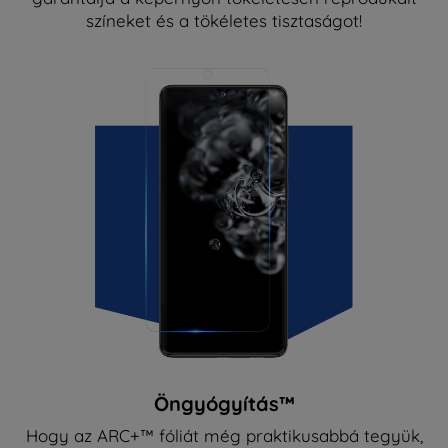
színeket és a tökéletes tisztaságot!
Öngyógyítás™
Hogy az ARC+™ fóliát még praktikusabbá tegyük,