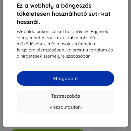
Ez a webhely a böngészés
tökéletesen használható süti-kat
Spigen SafeView 1 csomag - MacBook Pro 14" M3
használ.
2024/M2 2023/M1 2021 (AFL06158)
Weboldalunkon sütiket használunk. Egyesek
Alkalmas:
Apple MacBook Pro 14
elengedhetetlenek az oldal megfelelő
Leírás és specifikáció
működéséhez, míg mások segítenek a
forgalom elemzésében, valamint a tartalom és
18 289 Ft
a hirdetések személyre szabásában.
14 841 Ft
Ár ÁFA nelkül
11 685 Ft
Elfogadom
-10%
Kedvezmény kuponnal
EXTRA10
Kosárba
Testreszabás
Visszautasítani
Utolsó darab raktáron
-
+