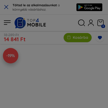
×
Töltsd le az alkalmazásunkat
a
könnyebb vásárláshoz.
0
18 289 Ft
Kosárba
14 841 Ft
-19%