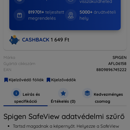
visszaküldheted
819701+
teljesített
5000+
áruátvételi
megrendelés
hely
CASHBACK
1 649 Ft
Márka
SPIGEN
Gyártói cikkszám
AFL06158
EAN
8809896745222
Kijelzővédő fóliák
Kijelzővédők
Leírás és
Kedvezményes
specifikáció
Értékelés (0)
csomag
Spigen SafeView adatvédelmi szűrő
Tartsd magadnak a képernyőt. Helyezze a SafeView