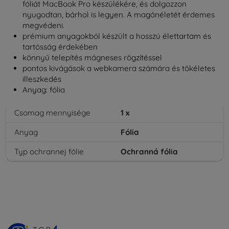
fóliát MacBook Pro készülékére, és dolgozzon
nyugodtan, bárhol is legyen. A magánéletét érdemes
megvédeni.
prémium anyagokból készült a hosszú élettartam és
tartósság érdekében
könnyű telepítés mágneses rögzítéssel
pontos kivágások a webkamera számára és tökéletes
illeszkedés
Anyag: fólia
Csomag mennyisége
1
x
Anyag
Fólia
Typ ochrannej fólie
Ochranná fólia