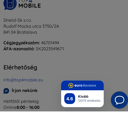
Shield-Sk s.r.o.
Rudolf Mocka utca 3750/2A
841 04 Bratislava
Cégjegyzékszám:
46701494
ÁFA-azonosító:
SK2023549671
Elérhetőség
info@top4mobile.eu
Írjon nekünk
Kiváló
4.6
Hétfőtől péntekig:
13575 értékelés
Online
8:00 - 16:00
Szombat és vasárnap:
Offline