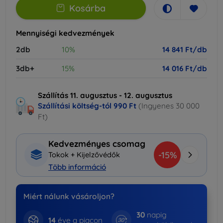
Kosárba
Mennyiségi kedvezmények
2db
10%
14 841 Ft/db
3db+
15%
14 016 Ft/db
Szállítás 11. augusztus - 12. augusztus
Szállítási költség-tól
990 Ft
(Ingyenes 30 000
Ft)
Kedvezményes csomag
-15%
Tokok + Kijelzővédők
Több információ
Miért nálunk vásároljon?
30
napig
14
éve a piacon