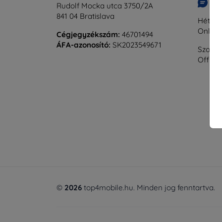
Ír
Rudolf Mocka utca 3750/2A
841 04 Bratislava
Hétfőtő
Online
Cégjegyzékszám:
46701494
ÁFA-azonosító:
SK2023549671
Szomba
Offline
©
2026
top4mobile.hu. Minden jog fenntartva.