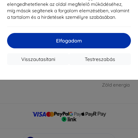
Blog
A sütik
jon nekünk
elengedhetetlenek az oldal megfelelő működéséhez,
míg mások segítenek a forgalom elemzésében, valamint
Cashback
Adatvédelem
l péntekig:
a tartalom és a hirdetések személyre szabásában.
8:00 - 16:00
Áru visszaküldése
Reklamáció szab
t és vasárnap:
Reklamáció
Üzleti feltételek
Elfogadom
Kapcsolat
Blog
Nagykereskedelmi
Kapcsolat
Visszautasítani
Testreszabás
ÁFA nélküli vásá
cégeknek
Zöld energia