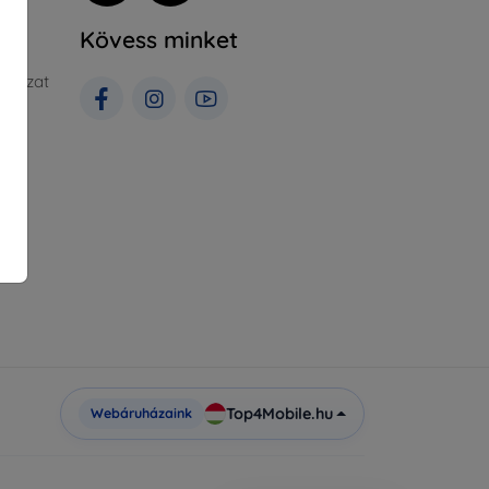
Kövess minket
ályzat
rlás
Top4Mobile.hu
Webáruházaink