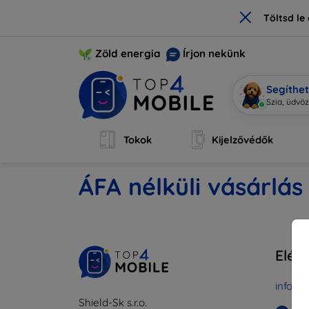
×
Töltsd l
Zöld energia
Írjon nekünk
Segíthe
Szia, üdvö
Tokok
Kijelzővédők
ÁFA nélküli vásárlá
Elér
info@t
Shield-Sk s.r.o.