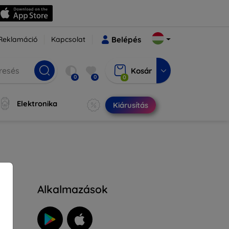
Reklamáció
Kapcsolat
Belépés
Kosár
0
0
0
Elektronika
Kiárusítás
Alkalmazások