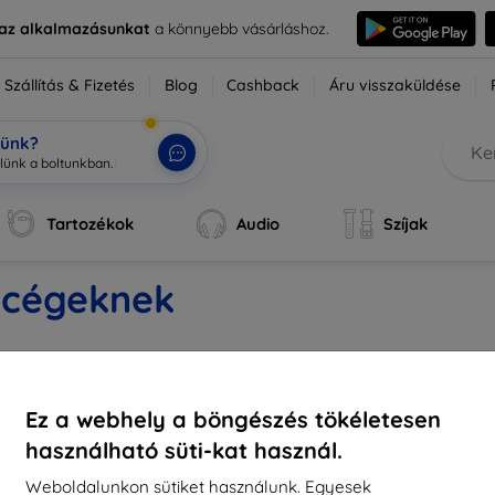
e az alkalmazásunkat
a könnyebb vásárláshoz.
Szállítás & Fizetés
Blog
Cashback
Áru visszaküldése
tünk?
zlünk a boltunkba
|
Tartozékok
Audio
Szíjak
s cégeknek
hetőség
Bevásárlás
Információ
Ez a webhely a böngészés tökéletesen
használható süti-kat használ.
op4mobile.eu
Szállítás & Fizetés
Márkáink
Weboldalunkon sütiket használunk. Egyesek