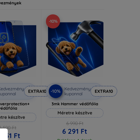
vezmények
-10%
Kedvezmény
Kedvezmény
-10%
EXTRA10
EXTRA10
uponnal
kuponnal
lverprotection+
3mk Hammer védőfólia
védőfólia
Méretre készítve
tre készítve
6 990 Ft
6 590 Ft
6 291 Ft
 931 Ft