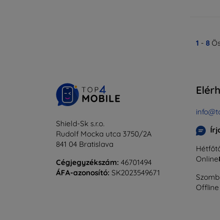
1
-
8
Ös
Elér
info@t
Shield-Sk s.r.o.
Ír
Rudolf Mocka utca 3750/2A
841 04 Bratislava
Hétfőtő
Online
Cégjegyzékszám:
46701494
ÁFA-azonosító:
SK2023549671
Szomba
Offline