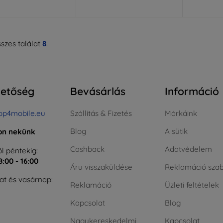
szes találat
8
.
hetőség
Bevásárlás
Információ
op4mobile.eu
Szállítás & Fizetés
Márkáink
Blog
A sütik
jon nekünk
Cashback
Adatvédelem
l péntekig:
8:00 - 16:00
Áru visszaküldése
Reklamáció szab
t és vasárnap:
Reklamáció
Üzleti feltételek
Kapcsolat
Blog
Nagykereskedelmi
Kapcsolat