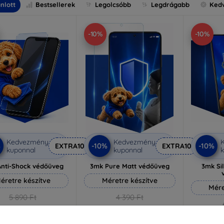
nlott
Bestsellerek
Legolcsóbb
Legdrágabb
Ked
-10%
-10%
Kedvezmény
Kedvezmény
%
-10%
-10%
EXTRA10
EXTRA10
kuponnal
kuponnal
k
nti-Shock védőüveg
3mk Pure Matt védőüveg
3mk Si
éretre készítve
Méretre készítve
Mére
5 890 Ft
4 390 Ft
5 301 Ft
3 951 Ft
5