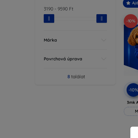
Ajá
3190
-
9590
Ft
-10%
Márka
Povrchová úprava
8
találat
-10
3mk A
M