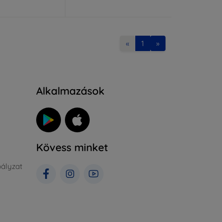
«
1
»
Alkalmazások
Kövess minket
ályzat