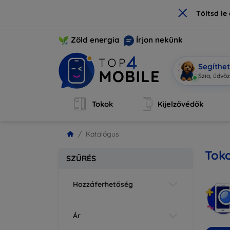
×
Töltsd l
Zöld energia
Írjon nekünk
Segíthe
M
|
Tokok
Kijelzővédők
Katalógus
Toko
SZŰRÉS
Hozzáferhetőség
Ár