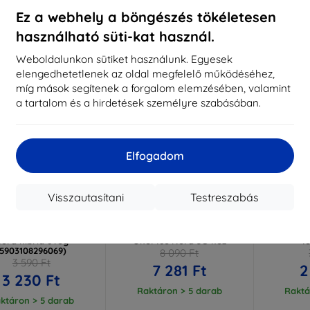
ktáron > 5 darab
Raktáron > 5 darab
Raktá
Ez a webhely a böngészés tökéletesen
használható süti-kat használ.
-10%
-10%
Weboldalunkon sütiket használunk. Egyesek
elengedhetetlenek az oldal megfelelő működéséhez,
míg mások segítenek a forgalom elemzésében, valamint
a tartalom és a hirdetések személyre szabásában.
Elfogadom
Visszautasítani
Testreszabás
Kedvezmény
Kedvezmény
%
-10%
-10%
EXTRA10
EXTRA10
kuponnal
kuponnal
k
lexibleGlass OnePlus
3mk StratCore700 védőfólia
3MK One
ord hibrid üveg
OnePlus Nord 5G-hez
l
(5903108296069)
8 090 Ft
3 590 Ft
7 281 Ft
2
3 230 Ft
Raktáron > 5 darab
Raktá
ktáron > 5 darab