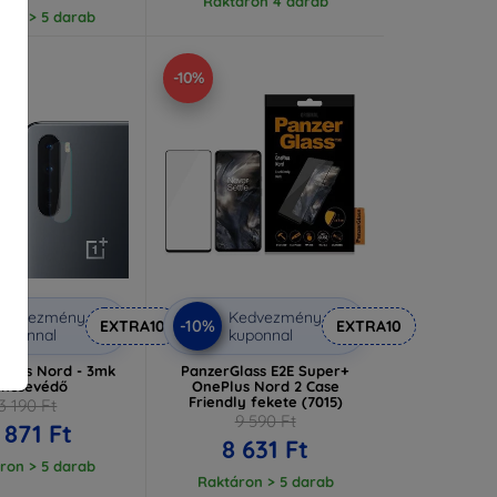
Raktáron 4 darab
ron > 5 darab
-10%
Kedvezmény
Kedvezmény
-10%
EXTRA10
EXTRA10
uponnal
kuponnal
Plus Nord - 3mk
PanzerGlass E2E Super+
encsevédő
OnePlus Nord 2 Case
Friendly fekete (7015)
3 190 Ft
9 590 Ft
 871 Ft
8 631 Ft
ron > 5 darab
Raktáron > 5 darab