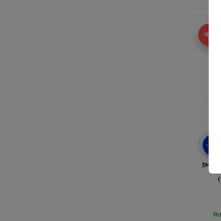
Ra
-10%
-10
3MK F
N
Ra