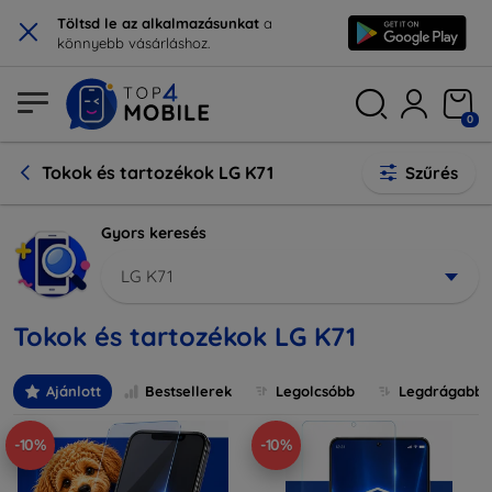
×
Töltsd le az alkalmazásunkat
a
könnyebb vásárláshoz.
0
Tokok és tartozékok LG K71
Szűrés
Gyors keresés
LG K71
Tokok és tartozékok LG K71
Ajánlott
Bestsellerek
Legolcsóbb
Legdrágabb
-10%
-10%