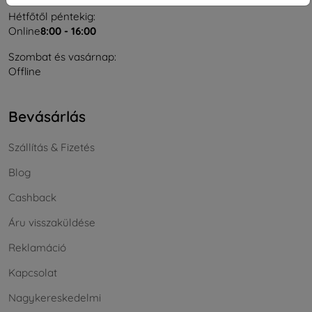
Hétfőtől péntekig:
Online
8:00 - 16:00
Szombat és vasárnap:
Offline
Bevásárlás
Szállítás & Fizetés
Blog
Cashback
Áru visszaküldése
Reklamáció
Kapcsolat
Nagykereskedelmi