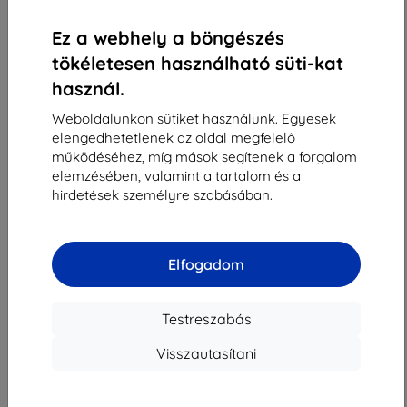
«
1
»
Ez a webhely a böngészés
tökéletesen használható süti-kat
használ.
Weboldalunkon sütiket használunk. Egyesek
elengedhetetlenek az oldal megfelelő
működéséhez, míg mások segítenek a forgalom
Shield-Sk s.r.o.
elemzésében, valamint a tartalom és a
Rudolf Mocka utca 3750/2A
hirdetések személyre szabásában.
841 04 Bratislava
Cégjegyzékszám:
46701494
ÁFA-azonosító:
SK2023549671
Elfogadom
Elérhetőség
Testreszabás
Visszautasítani
info@top4mobile.eu
Írjon nekünk