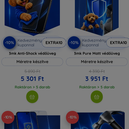
Kedvezmény
Kedvezmény
-10%
-10%
EXTRA10
EXTRA10
kuponnal
kuponnal
3mk Anti-Shock védőüveg
3mk Pure Matt védőüveg
Méretre készítve
Méretre készítve
5 890 Ft
4 390 Ft
5 301 Ft
3 951 Ft
Raktáron > 5 darab
Raktáron > 5 darab
-10%
-10%