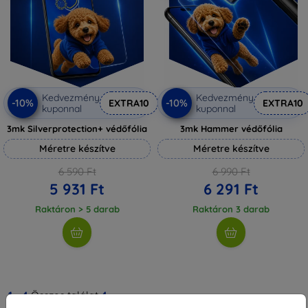
Kedvezmény
Kedvezmény
-10%
-10%
EXTRA10
EXTRA10
kuponnal
kuponnal
3mk Silverprotection+ védőfólia
3mk Hammer védőfólia
Méretre készítve
Méretre készítve
6 590 Ft
6 990 Ft
5 931 Ft
6 291 Ft
Raktáron > 5 darab
Raktáron 3 darab
1
-
4
Összes találat
4
.