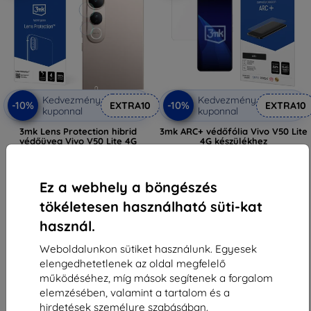
Kedvezmény
Kedvezmény
-10%
-10%
EXTRA10
EXTRA10
kuponnal
kuponnal
3mk Lens Protection hibrid
3mk ARC+ védőfólia Vivo V50 Lite
védőüveg Vivo V50 Lite 4G
4G készülékhez
készülékhez
3 990 Ft
3 290 Ft
3 591 Ft
2 961 Ft
Ez a webhely a böngészés
Raktáron > 5 darab
Raktáron > 5 darab
tökéletesen használható süti-kat
használ.
Weboldalunkon sütiket használunk. Egyesek
elengedhetetlenek az oldal megfelelő
működéséhez, míg mások segítenek a forgalom
elemzésében, valamint a tartalom és a
1
-
6
Összes találat
6
.
hirdetések személyre szabásában.