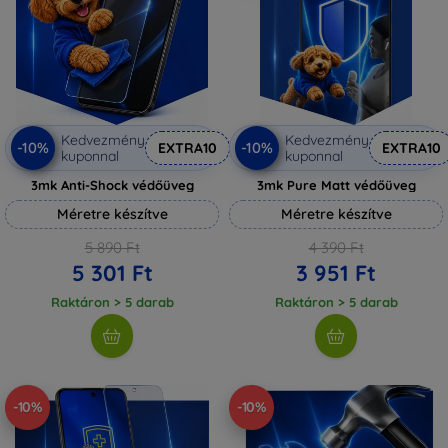
Kedvezmény
Kedvezmény
-10%
-10%
EXTRA10
EXTRA10
kuponnal
kuponnal
3mk Anti-Shock védőüveg
3mk Pure Matt védőüveg
Méretre készítve
Méretre készítve
5 890 Ft
4 390 Ft
5 301 Ft
3 951 Ft
Raktáron > 5 darab
Raktáron > 5 darab
-10%
-10%