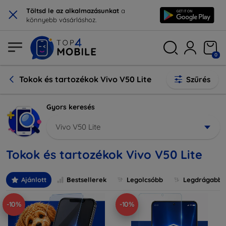
×
Töltsd le az alkalmazásunkat
a
könnyebb vásárláshoz.
0
Tokok és tartozékok Vivo V50 Lite
Szűrés
Gyors keresés
Vivo V50 Lite
Tokok és tartozékok Vivo V50 Lite
Ajánlott
Bestsellerek
Legolcsóbb
Legdrágabb
-10%
-10%