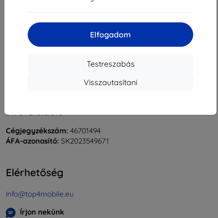
«
1
»
Elfogadom
Testreszabás
Visszautasítani
Shield-Sk s.r.o.
Rudolf Mocka utca 3750/2A
841 04 Bratislava
Cégjegyzékszám:
46701494
ÁFA-azonosító:
SK2023549671
Elérhetőség
info@top4mobile.eu
Írjon nekünk