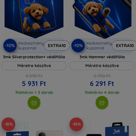
Kedvezmény
Kedvezmény
-10%
-10%
EXTRA10
EXTRA10
kuponnal
kuponnal
3mk Silverprotection+ védőfólia
3mk Hammer védőfólia
Méretre készítve
Méretre készítve
6 590 Ft
6 990 Ft
5 931 Ft
6 291 Ft
Raktáron > 5 darab
Raktáron 4 darab
-10%
-10%