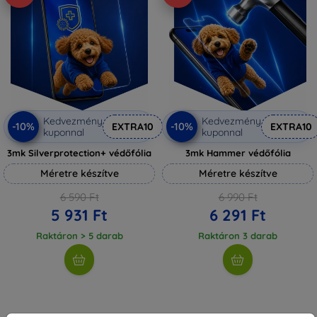
Kedvezmény
Kedvezmény
-10%
-10%
EXTRA10
EXTRA10
kuponnal
kuponnal
3mk Silverprotection+ védőfólia
3mk Hammer védőfólia
Méretre készítve
Méretre készítve
6 590 Ft
6 990 Ft
5 931 Ft
6 291 Ft
Raktáron > 5 darab
Raktáron 3 darab