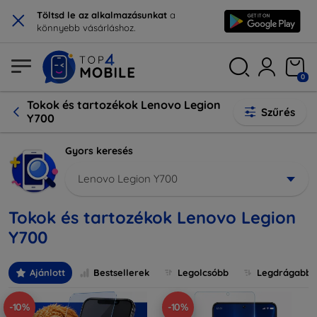
×
Töltsd le az alkalmazásunkat
a
könnyebb vásárláshoz.
0
Tokok és tartozékok Lenovo Legion
Szűrés
Y700
Gyors keresés
Lenovo Legion Y700
Tokok és tartozékok Lenovo Legion
Y700
Ajánlott
Bestsellerek
Legolcsóbb
Legdrágabb
-10%
-10%