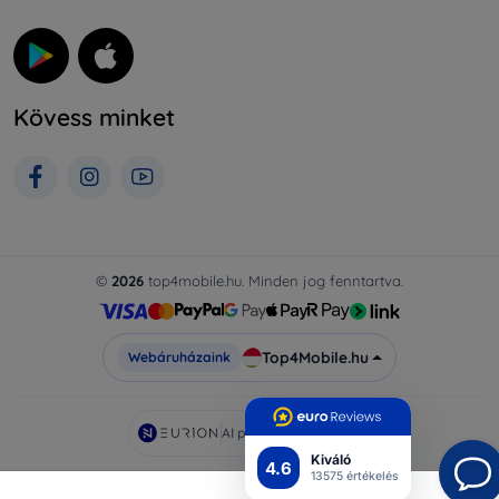
Kövess minket
©
2026
top4mobile.hu. Minden jog fenntartva.
Top4Mobile.hu
Webáruházaink
AI powered by
Eurion
Kiváló
4.6
13575 értékelés