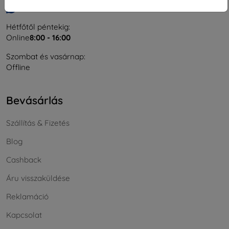
Írjon nekünk
Hétfőtől péntekig:
Online
8:00 - 16:00
Szombat és vasárnap:
Offline
Bevásárlás
Szállítás & Fizetés
Blog
Cashback
Áru visszaküldése
Reklamáció
Kapcsolat