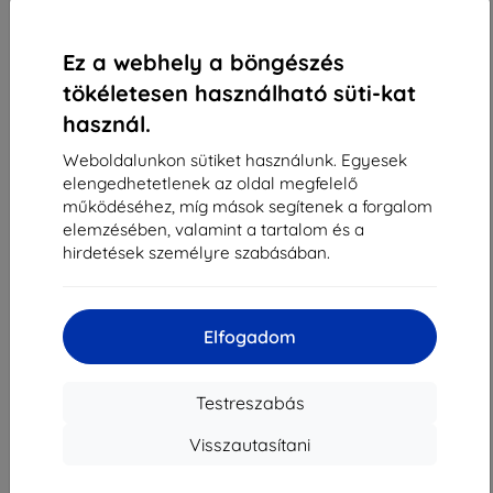
1
-
4
Összes találat
4
.
«
1
»
Ez a webhely a böngészés
tökéletesen használható süti-kat
használ.
Weboldalunkon sütiket használunk. Egyesek
elengedhetetlenek az oldal megfelelő
működéséhez, míg mások segítenek a forgalom
elemzésében, valamint a tartalom és a
Shield-Sk s.r.o.
hirdetések személyre szabásában.
Rudolf Mocka utca 3750/2A
841 04 Bratislava
Cégjegyzékszám:
46701494
Elfogadom
ÁFA-azonosító:
SK2023549671
Testreszabás
Elérhetőség
Visszautasítani
info@top4mobile.eu