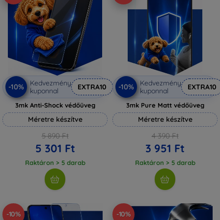
Kedvezmény
Kedvezmény
-10%
-10%
EXTRA10
EXTRA10
kuponnal
kuponnal
3mk Anti-Shock védőüveg
3mk Pure Matt védőüveg
Méretre készítve
Méretre készítve
5 890 Ft
4 390 Ft
5 301 Ft
3 951 Ft
Raktáron > 5 darab
Raktáron > 5 darab
-10%
-10%