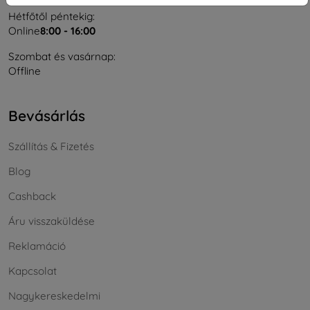
Hétfőtől péntekig:
Online
8:00 - 16:00
Szombat és vasárnap:
Offline
Bevásárlás
Szállítás & Fizetés
Blog
Cashback
Áru visszaküldése
Reklamáció
Kapcsolat
Nagykereskedelmi