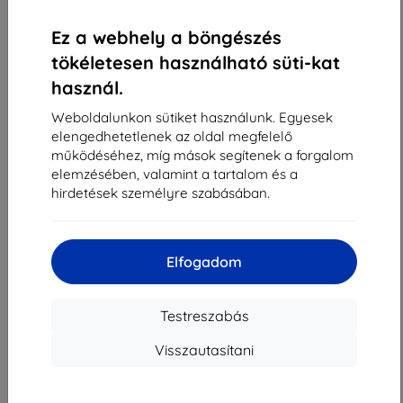
«
1
»
Ez a webhely a böngészés
tökéletesen használható süti-kat
használ.
Weboldalunkon sütiket használunk. Egyesek
elengedhetetlenek az oldal megfelelő
működéséhez, míg mások segítenek a forgalom
Shield-Sk s.r.o.
elemzésében, valamint a tartalom és a
Rudolf Mocka utca 3750/2A
hirdetések személyre szabásában.
841 04 Bratislava
Cégjegyzékszám:
46701494
ÁFA-azonosító:
SK2023549671
Elfogadom
Elérhetőség
Testreszabás
Visszautasítani
info@top4mobile.eu
Írjon nekünk