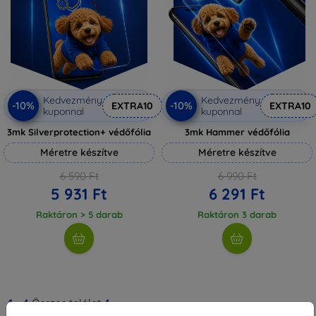
Kedvezmény
Kedvezmény
-10%
-10%
EXTRA10
EXTRA10
kuponnal
kuponnal
3mk Silverprotection+ védőfólia
3mk Hammer védőfólia
Méretre készítve
Méretre készítve
6 590 Ft
6 990 Ft
5 931 Ft
6 291 Ft
Raktáron > 5 darab
Raktáron 3 darab
1
-
4
Összes találat
4
.