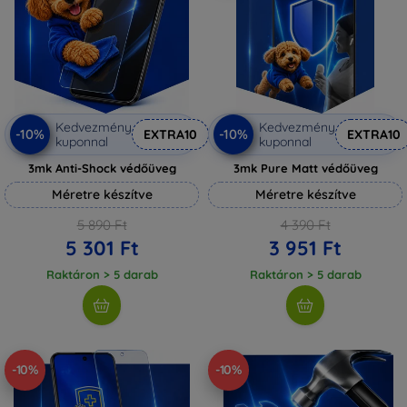
Kedvezmény
Kedvezmény
-10%
-10%
EXTRA10
EXTRA10
kuponnal
kuponnal
3mk Anti-Shock védőüveg
3mk Pure Matt védőüveg
Méretre készítve
Méretre készítve
5 890 Ft
4 390 Ft
5 301 Ft
3 951 Ft
Raktáron > 5 darab
Raktáron > 5 darab
-10%
-10%