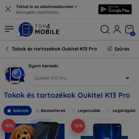
×
Töltsd le az alkalmazásunkat
a
könnyebb vásárláshoz.
0
Tokok és tartozékok Oukitel K13 Pro
Szűrés
Gyors keresés
Oukitel K13 Pro
Tokok és tartozékok Oukitel K13 Pro
Ajánlott
Bestsellerek
Legolcsóbb
Legdrágabb
-10%
-10%