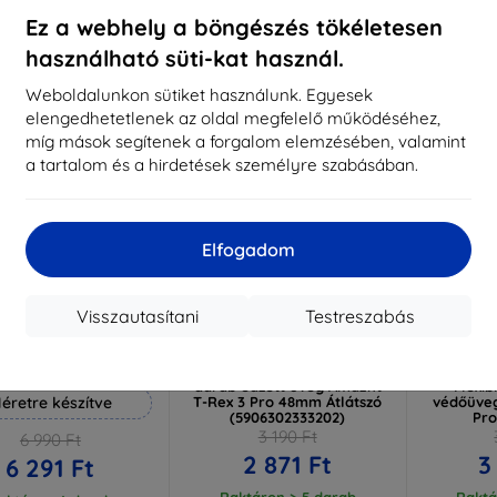
ktáron > 5 darab
Raktáron > 5 darab
Ez a webhely a böngészés tökéletesen
használható süti-kat használ.
-10%
-10%
Weboldalunkon sütiket használunk. Egyesek
elengedhetetlenek az oldal megfelelő működéséhez,
míg mások segítenek a forgalom elemzésében, valamint
a tartalom és a hirdetések személyre szabásában.
Elfogadom
Visszautasítani
Testreszabás
Kedvezmény
Kedvezmény
%
-10%
-10%
EXTRA10
EXTRA10
kuponnal
kuponnal
k
 Hammer védőfólia
TECH-PROTECT GLASS FIT+ 2
3mk Wa
darab edzett üveg Amazfit
Flexib
éretre készítve
T-Rex 3 Pro 48mm Átlátszó
védőüveg
(5906302333202)
Pr
3 190 Ft
6 990 Ft
2 871 Ft
3
6 291 Ft
Raktáron > 5 darab
Raktá