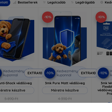
nlott
Bestsellerek
Legolcsóbb
Legdrágabb
Ked
-10%
-10%
Kedvezmény
Kedvezmény
%
-10%
-10%
EXTRA10
EXTRA10
kuponnal
kuponnal
k
nti-Shock védőüveg
3mk Pure Matt védőüveg
3mk Wa
Flexib
éretre készítve
Méretre készítve
védőüveg
Pr
5 890 Ft
4 390 Ft
3
5 301 Ft
3 951 Ft
Raktá