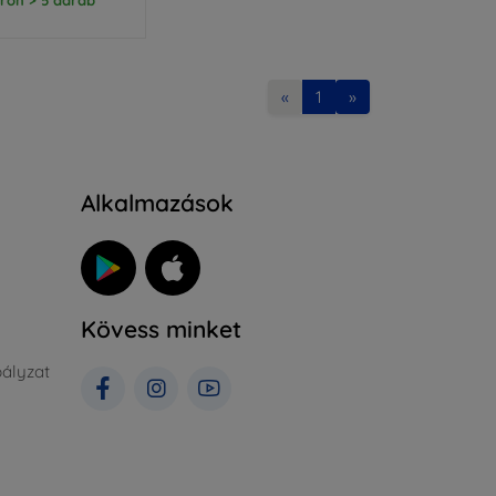
«
1
»
Alkalmazások
Kövess minket
ályzat