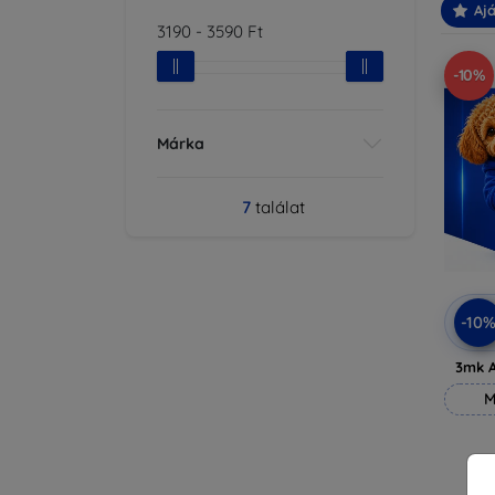
Ajá
3190
-
3590
Ft
-10%
Márka
7
találat
-10
3mk A
M