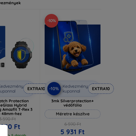
vezmények
-10%
Kedvezmény
Kedvezmény
-10%
EXTRA10
EXTRA10
uponnal
kuponnal
tch Protection
3mk Silverprotection+
leGlass Hybrid
védőfólia
 Amazfit T-Rex 3
o 48mm-hez
Méretre készítve
3 590 Ft
6 590 Ft
 230 Ft
5 931 Ft
ron > 5 darab