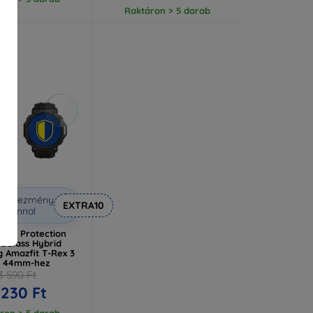
Raktáron > 5 darab
Kedvezmény
EXTRA10
uponnal
tch Protection
leGlass Hybrid
 Amazfit T-Rex 3
o 44mm-hez
3 590 Ft
 230 Ft
ron > 5 darab