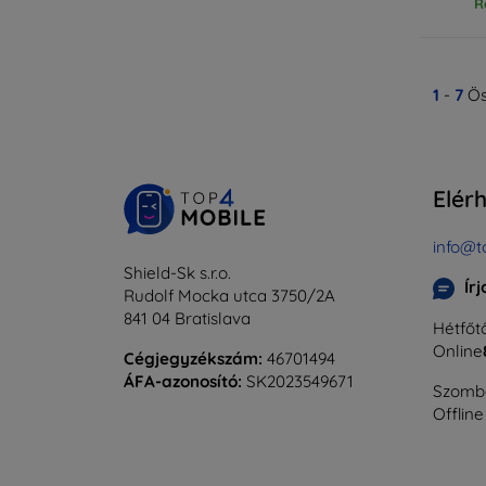
R
1
-
7
Ös
Elér
info@t
Shield-Sk s.r.o.
Ír
Rudolf Mocka utca 3750/2A
841 04 Bratislava
Hétfőtő
Online
Cégjegyzékszám:
46701494
ÁFA-azonosító:
SK2023549671
Szomba
Offline