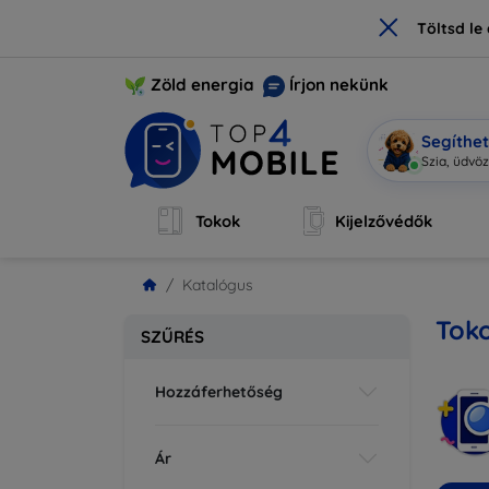
×
Töltsd l
Zöld energia
Írjon nekünk
Segíthe
M
|
Tokok
Kijelzővédők
Katalógus
Toko
SZŰRÉS
Hozzáferhetőség
Ár