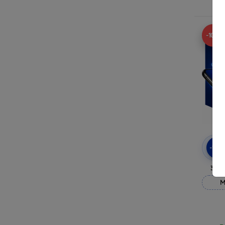
Ra
-10%
-10
3mk
M