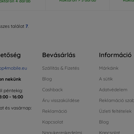
aktáron 4 darab
szes találat
7
.
hetőség
Bevásárlás
Információ
op4mobile.eu
Szállítás & Fizetés
Márkáink
Blog
A sütik
jon nekünk
Cashback
Adatvédelem
l péntekig:
8:00 - 16:00
Áru visszaküldése
Reklamáció szab
t és vasárnap:
Reklamáció
Üzleti feltételek
Kapcsolat
Blog
Nagykereskedelmi
Kapcsolat