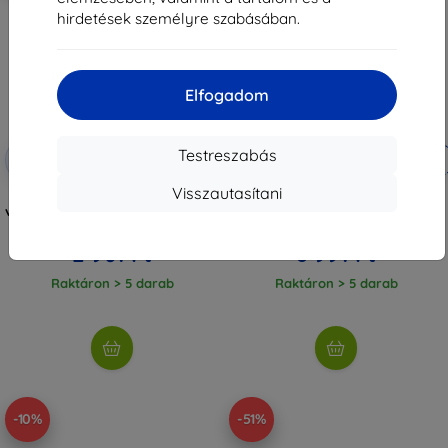
hirdetések személyre szabásában.
Elfogadom
Kedvezmény
Kedvezmény
Testreszabás
-10%
-10%
EXTRA10
EXTRA10
kuponnal
kuponnal
Visszautasítani
3mk Lens Protection hibrid
3mk FlexibleGlass Pro hibrid üveg
védőüveg Honor X7D készülékhez
a Honor X7D-hez
3 290 Ft
9 990 Ft
2 961 Ft
8 991 Ft
Raktáron > 5 darab
Raktáron > 5 darab
-10%
-51%