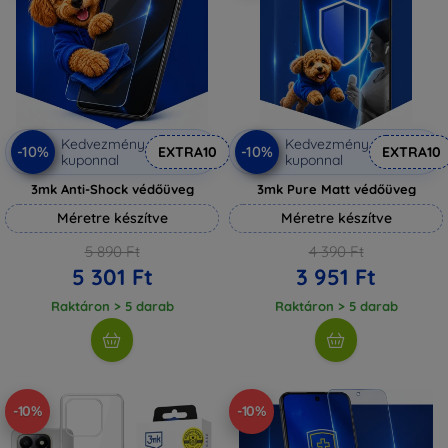
Kedvezmény
Kedvezmény
-10%
-10%
EXTRA10
EXTRA10
kuponnal
kuponnal
3mk Anti-Shock védőüveg
3mk Pure Matt védőüveg
Méretre készítve
Méretre készítve
5 890 Ft
4 390 Ft
5 301 Ft
3 951 Ft
Raktáron > 5 darab
Raktáron > 5 darab
-10%
-10%