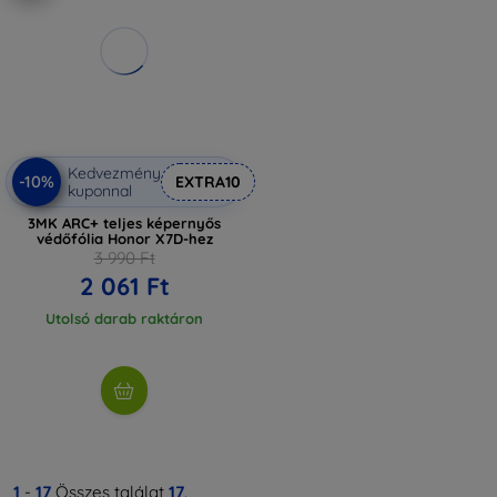
Kedvezmény
-10%
EXTRA10
kuponnal
3MK ARC+ teljes képernyős
védőfólia Honor X7D-hez
3 990 Ft
2 061 Ft
Utolsó darab raktáron
1
-
17
Összes találat
17
.