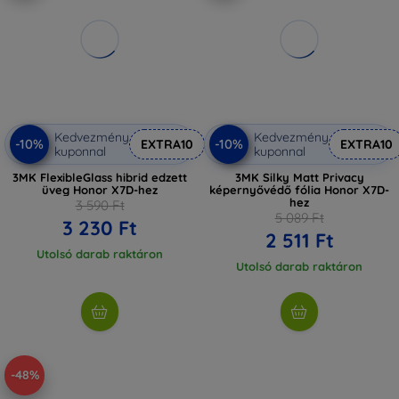
Kedvezmény
Kedvezmény
-10%
-10%
EXTRA10
EXTRA10
kuponnal
kuponnal
3MK FlexibleGlass hibrid edzett
3MK Silky Matt Privacy
üveg Honor X7D-hez
képernyővédő fólia Honor X7D-
hez
3 590 Ft
5 089 Ft
3 230 Ft
2 511 Ft
Utolsó darab raktáron
Utolsó darab raktáron
-48%