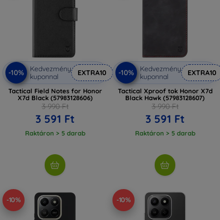
Kedvezmény
Kedvezmény
-10%
-10%
EXTRA10
EXTRA10
kuponnal
kuponnal
Tactical Field Notes for Honor
Tactical Xproof tok Honor X7d
X7d Black (57983128606)
Black Hawk (57983128607)
3 990 Ft
3 990 Ft
3 591 Ft
3 591 Ft
Raktáron > 5 darab
Raktáron > 5 darab
-10%
-10%