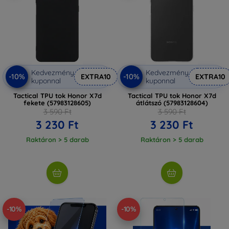
Kedvezmény
Kedvezmény
-10%
-10%
EXTRA10
EXTRA10
kuponnal
kuponnal
Tactical TPU tok Honor X7d
Tactical TPU tok Honor X7d
fekete (57983128605)
átlátszó (57983128604)
3 590 Ft
3 590 Ft
3 230 Ft
3 230 Ft
Raktáron > 5 darab
Raktáron > 5 darab
-10%
-10%