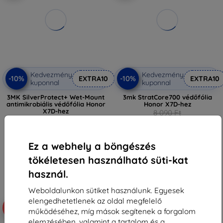
Kedvezmény
Kedvezmény
-10%
-10%
EXTRA10
EXTRA10
kuponnal
kuponnal
3MK SilverProtect+ Wet-Mount
3mk StratCore700 védőfólia
antimikrobiális védőfólia Honor
Honor X7D-hez
X7D-hez
8 090 Ft
4 390 Ft
7 281 Ft
3 951 Ft
Raktáron > 5 darab
Ez a webhely a böngészés
Raktáron > 5 darab
tökéletesen használható süti-kat
használ.
Weboldalunkon sütiket használunk. Egyesek
elengedhetetlenek az oldal megfelelő
-10%
-10%
működéséhez, míg mások segítenek a forgalom
elemzésében, valamint a tartalom és a