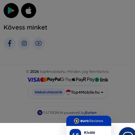
Kövess minket
©
2026
top4mobile.hu. Minden jog fenntartva.
Top4Mobile.hu
Webáruházaink
AI powered by
Eurion
Kiváló
4.6