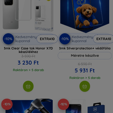
Kedvezmény
Kedvezmény
-10%
-10%
EXTRA10
EXTRA10
kuponnal
kuponnal
3mk Clear Case tok Honor X7D
3mk Silverprotection+ védőfólia
készülékhez
Méretre készítve
3 590 Ft
3 230 Ft
6 590 Ft
5 931 Ft
Raktáron > 5 darab
Raktáron > 5 darab
-10%
-10%