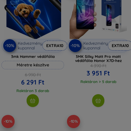
Kedvezmény
Kedvezmény
-10%
-10%
EXTRA10
EXTRA10
kuponnal
kuponnal
3mk Hammer védőfólia
3MK Silky Matt Pro matt
védőfólia Honor X7D-hez
Méretre készítve
4 390 Ft
3 951 Ft
6 990 Ft
6 291 Ft
Raktáron > 5 darab
Raktáron 3 darab
-10%
-10%