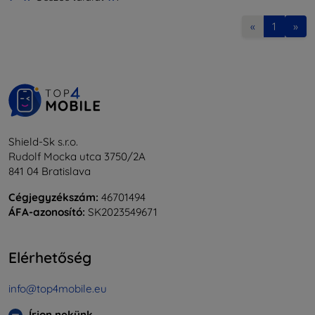
«
1
»
Shield-Sk s.r.o.
Rudolf Mocka utca 3750/2A
841 04 Bratislava
Cégjegyzékszám:
46701494
ÁFA-azonosító:
SK2023549671
Elérhetőség
info@top4mobile.eu
Írjon nekünk