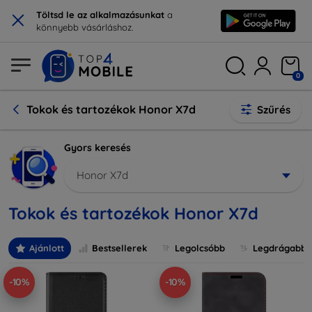
×
Töltsd le az alkalmazásunkat
a
könnyebb vásárláshoz.
0
Tokok és tartozékok Honor X7d
Szűrés
Gyors keresés
Honor X7d
Tokok és tartozékok Honor X7d
Ajánlott
Bestsellerek
Legolcsóbb
Legdrágabb
-10%
-10%