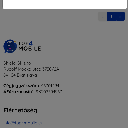
1
-
8
Összes találat
8
.
«
1
»
Shield-Sk s.r.o.
Rudolf Mocka utca 3750/2A
841 04 Bratislava
Cégjegyzékszám:
46701494
ÁFA-azonosító:
SK2023549671
Elérhetőség
info@top4mobile.eu