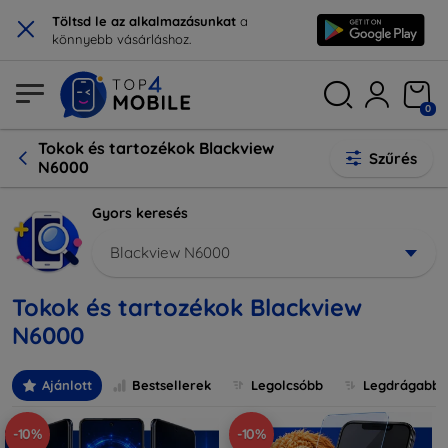
×
Töltsd le az alkalmazásunkat
a
könnyebb vásárláshoz.
0
Tokok és tartozékok Blackview
Szűrés
N6000
Gyors keresés
Blackview N6000
Tokok és tartozékok Blackview
N6000
Ajánlott
Bestsellerek
Legolcsóbb
Legdrágabb
-10%
-10%