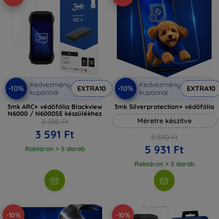
Kedvezmény
Kedvezmény
-10%
-10%
EXTRA10
EXTRA10
kuponnal
kuponnal
3mk ARC+ védőfólia Blackview
3mk Silverprotection+ védőfólia
N6000 / N6000SE készülékhez
Méretre készítve
3 990 Ft
3 591 Ft
6 590 Ft
5 931 Ft
Raktáron > 5 darab
Raktáron > 5 darab
-10%
-10%