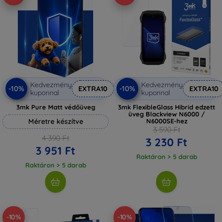
Kedvezmény
Kedvezmény
-10%
-10%
EXTRA10
EXTRA10
kuponnal
kuponnal
3mk Pure Matt védőüveg
3mk FlexibleGlass Hibrid edzett
üveg Blackview N6000 /
Méretre készítve
N6000SE-hez
3 590 Ft
4 390 Ft
3 230 Ft
3 951 Ft
Raktáron > 5 darab
Raktáron > 5 darab
-10%
-10%