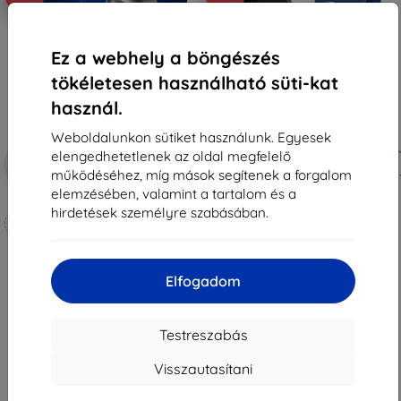
Ez a webhely a böngészés
tökéletesen használható süti-kat
használ.
Weboldalunkon sütiket használunk. Egyesek
elengedhetetlenek az oldal megfelelő
Kedvezmény
Kedvezmény
-10%
-10%
EXTRA10
EXTRA10
kuponnal
kuponnal
működéséhez, míg mások segítenek a forgalom
elemzésében, valamint a tartalom és a
3mk Hammer védőfólia
3mk FlexibleGlass Pro Hibrid
edzett üveg Blackview N6000 /
hirdetések személyre szabásában.
Méretre készítve
N6000SE-hez
9 990 Ft
6 990 Ft
8 991 Ft
6 291 Ft
Elfogadom
Raktáron > 5 darab
Raktáron 4 darab
Testreszabás
Visszautasítani