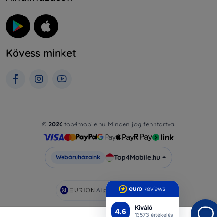
Kövess minket
©
2026
top4mobile.hu. Minden jog fenntartva.
Top4Mobile.hu
Webáruházaink
AI powered by
Eurion
Kiváló
4.6
13573 értékelés