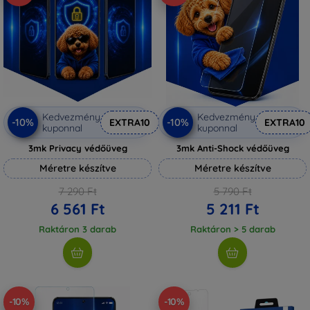
Kedvezmény
Kedvezmény
-10%
-10%
EXTRA10
EXTRA10
kuponnal
kuponnal
3mk Privacy védőüveg
3mk Anti-Shock védőüveg
Méretre készítve
Méretre készítve
7 290 Ft
5 790 Ft
6 561 Ft
5 211 Ft
Raktáron 3 darab
Raktáron > 5 darab
-10%
-10%