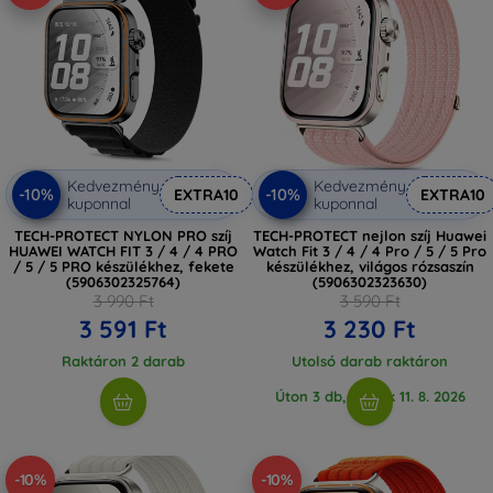
Kedvezmény
Kedvezmény
-10%
-10%
EXTRA10
EXTRA10
kuponnal
kuponnal
TECH-PROTECT NYLON PRO szíj
TECH-PROTECT nejlon szíj Huawei
HUAWEI WATCH FIT 3 / 4 / 4 PRO
Watch Fit 3 / 4 / 4 Pro / 5 / 5 Pro
/ 5 / 5 PRO készülékhez, fekete
készülékhez, világos rózsaszín
(5906302325764)
(5906302323630)
3 990 Ft
3 590 Ft
3 591 Ft
3 230 Ft
Raktáron 2 darab
Utolsó darab raktáron
Úton 3 db, várjuk 11. 8. 2026
-10%
-10%