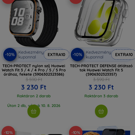
Kedvezmény
Kedvezmény
-10%
-10%
EXTRA10
EXTRA10
kuponnal
kuponnal
TECH-PROTECT nylon szíj Huawei
TECH-PROTECT DEFENSE átlátszó
Watch Fit 3 / 4 / 4 Pro / 5 / 5 Pro
tok Huawei Watch Fit 5
órához, fekete (5906302323586)
(5906302323357)
3 590 Ft
3 590 Ft
3 230 Ft
3 230 Ft
Raktáron 2 darab
Raktáron 3 darab
Úton 2 db, várjuk 10. 8. 2026
-10%
-10%