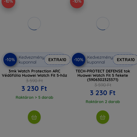
-10%
-10%
Kedvezmény
Kedvezmény
-10%
-10%
EXTRA10
EXTRA10
kuponnal
kuponnal
3mk Watch Protection ARC
TECH-PROTECT DEFENSE tok
Védőfólia Huawei Watch Fit 5-höz
Huawei Watch Fit 5 fekete
(5906302323371)
3 590 Ft
3 590 Ft
3 230 Ft
3 230 Ft
Raktáron > 5 darab
Raktáron 2 darab