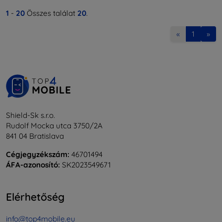
1
-
20
Összes találat
20
.
«
1
»
Shield-Sk s.r.o.
Rudolf Mocka utca 3750/2A
841 04 Bratislava
Cégjegyzékszám:
46701494
ÁFA-azonosító:
SK2023549671
Elérhetőség
info@top4mobile.eu