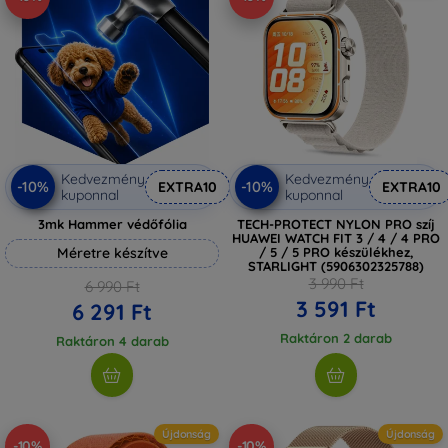
Kedvezmény
Kedvezmény
-10%
-10%
EXTRA10
EXTRA10
kuponnal
kuponnal
3mk Hammer védőfólia
TECH-PROTECT NYLON PRO szíj
HUAWEI WATCH FIT 3 / 4 / 4 PRO
Méretre készítve
/ 5 / 5 PRO készülékhez,
STARLIGHT (5906302325788)
3 990 Ft
6 990 Ft
3 591 Ft
6 291 Ft
Raktáron 2 darab
Raktáron 4 darab
Újdonság
Újdonság
-10%
-10%