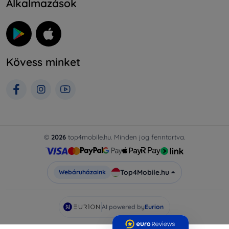
Alkalmazások
Kövess minket
©
2026
top4mobile.hu. Minden jog fenntartva.
Top4Mobile.hu
Webáruházaink
AI powered by
Eurion