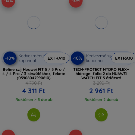
-10%
-10%
Kedvezmény
Kedvezmény
-10%
-10%
EXTRA10
EXTRA10
kuponnal
kuponnal
Beline szíj Huawei FIT 5 / 5 Pro /
TECH-PROTECT HYDRO FLEX+
4 / 4 Pro / 3 készülékhez, fekete
hidrogel fólia 2 db HUAWEI
(05908047990610)
WATCH FIT 5 átlátszó
4 790 Ft
3 290 Ft
4 311 Ft
2 961 Ft
Raktáron > 5 darab
Raktáron 2 darab