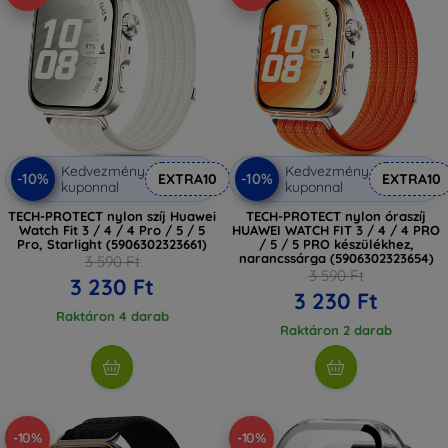
Kedvezmény
Kedvezmény
-10%
-10%
EXTRA10
EXTRA10
kuponnal
kuponnal
TECH-PROTECT nylon szíj Huawei
TECH-PROTECT nylon óraszíj
Watch Fit 3 / 4 / 4 Pro / 5 / 5
HUAWEI WATCH FIT 3 / 4 / 4 PRO
Pro, Starlight (5906302323661)
/ 5 / 5 PRO készülékhez,
narancssárga (5906302323654)
3 590 Ft
3 590 Ft
3 230 Ft
3 230 Ft
Raktáron 4 darab
Raktáron 2 darab
-10%
-10%