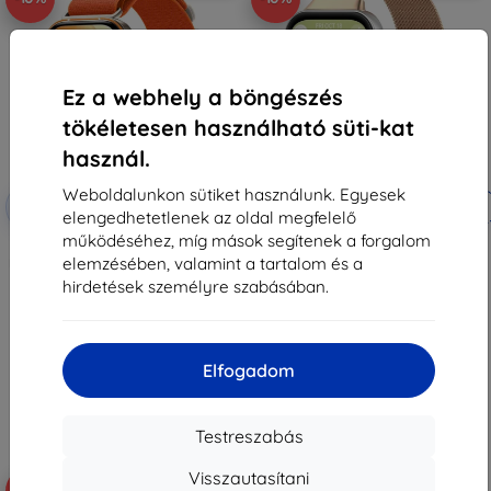
Ez a webhely a böngészés
tökéletesen használható süti-kat
használ.
Weboldalunkon sütiket használunk. Egyesek
Kedvezmény
Kedvezmény
-10%
-10%
EXTRA10
EXTRA10
kuponnal
kuponnal
elengedhetetlenek az oldal megfelelő
működéséhez, míg mások segítenek a forgalom
TECH-PROTECT NYLON PRO szíj
Beline szíj Huawei FIT 5 / 5 Pro /
elemzésében, valamint a tartalom és a
HUAWEI WATCH FIT 3 / 4 / 4 PRO
4 / 4 Pro / 3 készülékhez,
/ 5 / 5 PRO készülékhez,
rózsaarany (05908047991402)
hirdetések személyre szabásában.
narancssárga (5906302325771)
4 790 Ft
3 990 Ft
4 311 Ft
3 591 Ft
Raktáron > 5 darab
Elfogadom
Raktáron 2 darab
Testreszabás
Visszautasítani