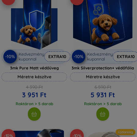
Kedvezmény
Kedvezmény
-10%
-10%
EXTRA10
EXTRA10
kuponnal
kuponnal
3mk Pure Matt védőüveg
3mk Silverprotection+ védőfólia
Méretre készítve
Méretre készítve
4 390 Ft
6 590 Ft
3 951 Ft
5 931 Ft
Raktáron > 5 darab
Raktáron > 5 darab
Újdonság
-10%
-10%