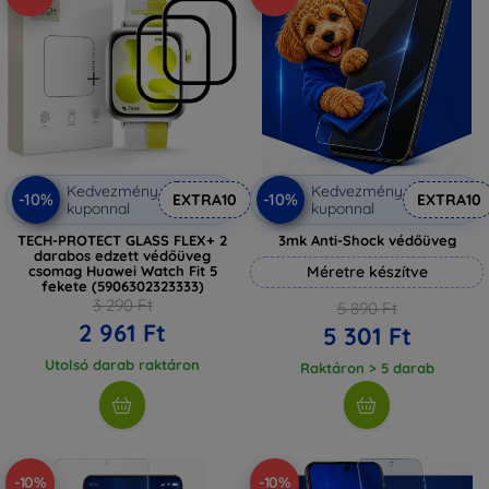
Kedvezmény
Kedvezmény
-10%
-10%
EXTRA10
EXTRA10
kuponnal
kuponnal
TECH-PROTECT GLASS FLEX+ 2
3mk Anti-Shock védőüveg
darabos edzett védőüveg
csomag Huawei Watch Fit 5
Méretre készítve
fekete (5906302323333)
3 290 Ft
5 890 Ft
2 961 Ft
5 301 Ft
Utolsó darab raktáron
Raktáron > 5 darab
-10%
-10%