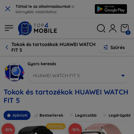
×
Töltsd le az alkalmazásunkat
a
könnyebb vásárláshoz.
0
Tokok és tartozékok HUAWEI WATCH
Szűrés
FIT 5
Gyors keresés
HUAWEI WATCH FIT 5
Tokok és tartozékok HUAWEI WATCH
FIT 5
Ajánlott
Bestsellerek
Legolcsóbb
Legdrágabb
Újdonság
-10%
-10%