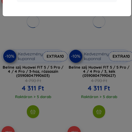
-10%
-10%
Kedvezmény
Kedvezmény
-10%
-10%
EXTRA10
EXTRA10
kuponnal
kuponnal
Beline szíj Huawei FIT 5 / 5 Pro /
Beline szíj Huawei FIT 5 / 5 Pro /
4 / 4 Pro / 3-hoz, rózsaszín
4 / 4 Pro / 3, kék
(05908047990603)
(05908047990627)
4 790 Ft
4 790 Ft
4 311 Ft
4 311 Ft
Raktáron > 5 darab
Raktáron > 5 darab