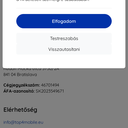
1
-
6
Összes találat
6
.
«
1
»
Elfogadom
Testreszabás
Visszautasítani
Shield-Sk s.r.o.
Rudolf Mocka utca 3750/2A
841 04 Bratislava
Cégjegyzékszám:
46701494
ÁFA-azonosító:
SK2023549671
Elérhetőség
info@top4mobile.eu