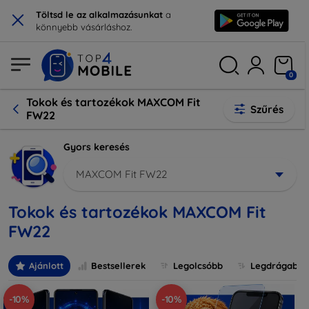
×
Töltsd le az alkalmazásunkat
a
könnyebb vásárláshoz.
0
Tokok és tartozékok MAXCOM Fit
Szűrés
FW22
Gyors keresés
MAXCOM Fit FW22
Tokok és tartozékok MAXCOM Fit
FW22
Ajánlott
Bestsellerek
Legolcsóbb
Legdrágabb
-10%
-10%