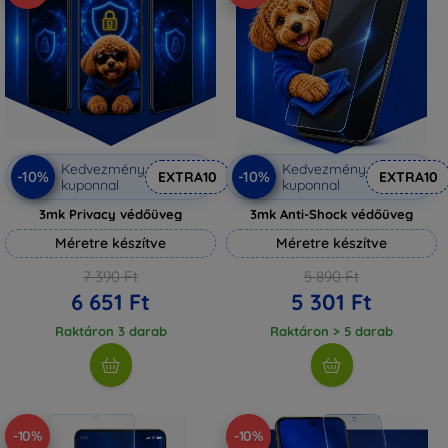
Kedvezmény
Kedvezmény
-10%
-10%
EXTRA10
EXTRA10
kuponnal
kuponnal
3mk Privacy védőüveg
3mk Anti-Shock védőüveg
Méretre készítve
Méretre készítve
7 390 Ft
5 890 Ft
6 651 Ft
5 301 Ft
Raktáron 3 darab
Raktáron > 5 darab
-10%
-10%