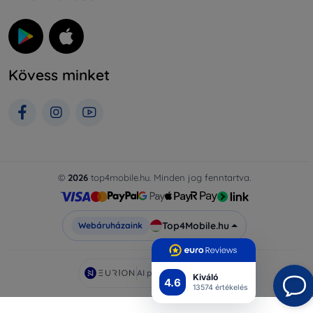
Kövess minket
©
2026
top4mobile.hu. Minden jog fenntartva.
Top4Mobile.hu
Webáruházaink
AI powered by
Eurion
Kiváló
4.6
13574 értékelés