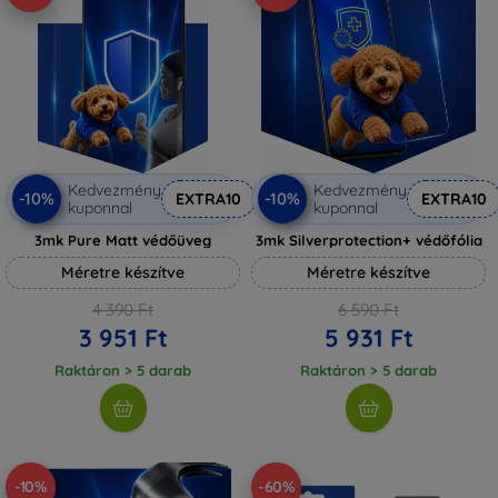
Kedvezmény
Kedvezmény
-10%
-10%
EXTRA10
EXTRA10
kuponnal
kuponnal
3mk Pure Matt védőüveg
3mk Silverprotection+ védőfólia
Méretre készítve
Méretre készítve
4 390 Ft
6 590 Ft
3 951 Ft
5 931 Ft
Raktáron > 5 darab
Raktáron > 5 darab
-10%
-60%