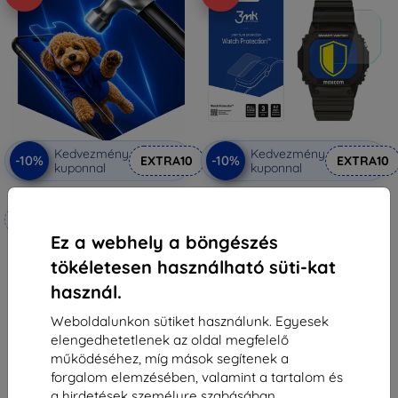
Kedvezmény
Kedvezmény
-10%
-10%
EXTRA10
EXTRA10
kuponnal
kuponnal
3mk Hammer védőfólia
3MK FlexibleGlass Watch
MAXCOM Fit FW22 Hybrid Glass
Méretre készítve
4 490 Ft
Ez a webhely a böngészés
1 791 Ft
6 990 Ft
tökéletesen használható süti-kat
6 291 Ft
Raktáron 2 darab
használ.
Raktáron 4 darab
Weboldalunkon sütiket használunk. Egyesek
elengedhetetlenek az oldal megfelelő
működéséhez, míg mások segítenek a
forgalom elemzésében, valamint a tartalom és
a hirdetések személyre szabásában.