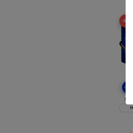
R
-10%
-10
3mk
M