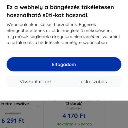
aktáron 3 darab
Raktáron > 5 darab
Raktá
Ez a webhely a böngészés tökéletesen
használható süti-kat használ.
-5%
Weboldalunkon sütiket használunk. Egyesek
elengedhetetlenek az oldal megfelelő működéséhez,
míg mások segítenek a forgalom elemzésében, valamint
a tartalom és a hirdetések személyre szabásában.
Elfogadom
Visszautasítani
Testreszabás
Kedvezmény
Kedvezmény
%
-5%
EXTRA10
PETS5
kuponnal
kuponnal
 Hammer védőfólia
Csere szűrők Petoneer
Smart Pet Fountain mini-hez
éretre készítve
(2 darab)
4 390 Ft
6 990 Ft
4 170 Ft
6 291 Ft
Raktáron > 5 darab