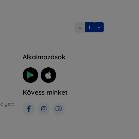
«
1
»
Alkalmazások
Kövess minket
ályzat