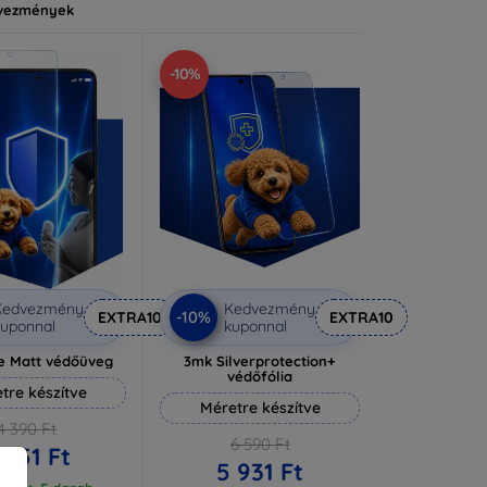
vezmények
-10%
Kedvezmény
Kedvezmény
-10%
EXTRA10
EXTRA10
uponnal
kuponnal
e Matt védőüveg
3mk Silverprotection+
védőfólia
tre készítve
Méretre készítve
4 390 Ft
6 590 Ft
 951 Ft
5 931 Ft