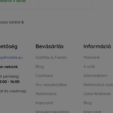
aktáron 4 darab
szes találat
6
.
hetőség
Bevásárlás
Információ
op4mobile.eu
Szállítás & Fizetés
Márkáink
Blog
A sütik
jon nekünk
Cashback
Adatvédelem
l péntekig:
8:00 - 16:00
Áru visszaküldése
Reklamáció szab
t és vasárnap:
Reklamáció
Üzleti feltételek
Kapcsolat
Blog
Nagykereskedelmi
Kapcsolat