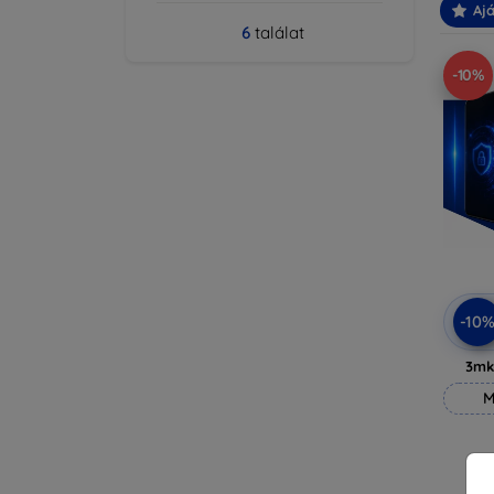
Ajá
6
találat
-10%
-10
3mk
M