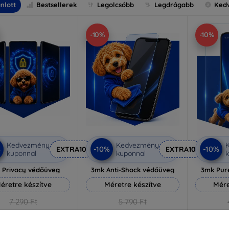
nlott
Bestsellerek
Legolcsóbb
Legdrágabb
Ked
-10%
-10%
Kedvezmény
Kedvezmény
%
-10%
-10%
EXTRA10
EXTRA10
kuponnal
kuponnal
k
 Privacy védőüveg
3mk Anti-Shock védőüveg
3mk Pur
éretre készítve
Méretre készítve
Mére
7 290 Ft
5 790 Ft
6 561 Ft
5 211 Ft
3