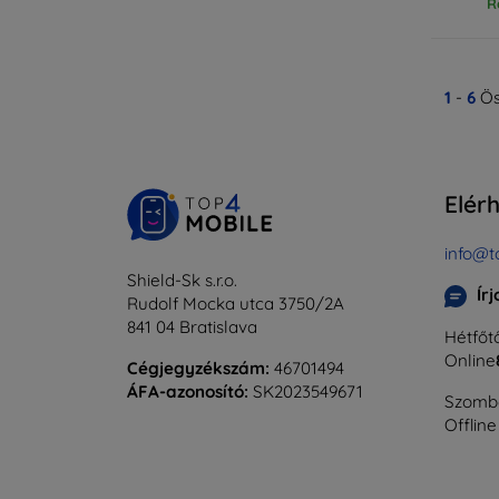
R
1
-
6
Ös
Elér
info@t
Shield-Sk s.r.o.
Ír
Rudolf Mocka utca 3750/2A
841 04 Bratislava
Hétfőtő
Online
Cégjegyzékszám:
46701494
ÁFA-azonosító:
SK2023549671
Szomba
Offline