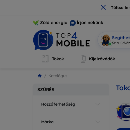
×
Töltsd l
Zöld energia
Írjon nekünk
Segíthe
Mo
|
Tokok
Kijelzővédők
Katalógus
Toko
SZŰRÉS
Hozzáferhetőség
Márka