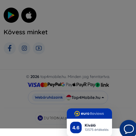
Kövess minket
©
2026
top4mobile.hu. Minden jog fenntartva.
Top4Mobile.hu
Webáruházaink
AI powered by
Eurion
Kiváló
4.6
13575 értékelés