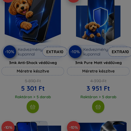
Kedvezmény
Kedvezmény
-10%
-10%
EXTRA10
EXTRA10
kuponnal
kuponnal
3mk Anti-Shock védőüveg
3mk Pure Matt védőüveg
Méretre készítve
Méretre készítve
5 890 Ft
4 390 Ft
5 301 Ft
3 951 Ft
Raktáron > 5 darab
Raktáron > 5 darab
-10%
-10%