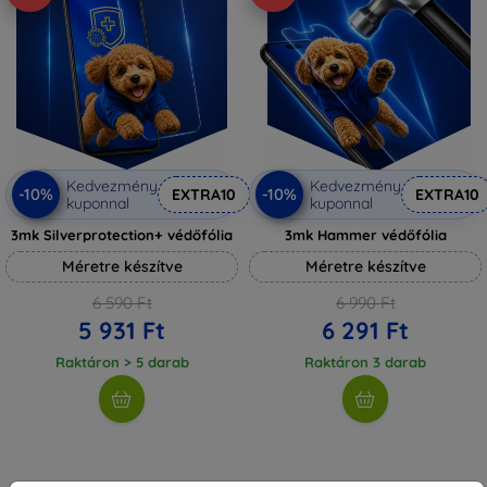
Kedvezmény
Kedvezmény
-10%
-10%
EXTRA10
EXTRA10
kuponnal
kuponnal
3mk Silverprotection+ védőfólia
3mk Hammer védőfólia
Méretre készítve
Méretre készítve
6 590 Ft
6 990 Ft
5 931 Ft
6 291 Ft
Raktáron > 5 darab
Raktáron 3 darab