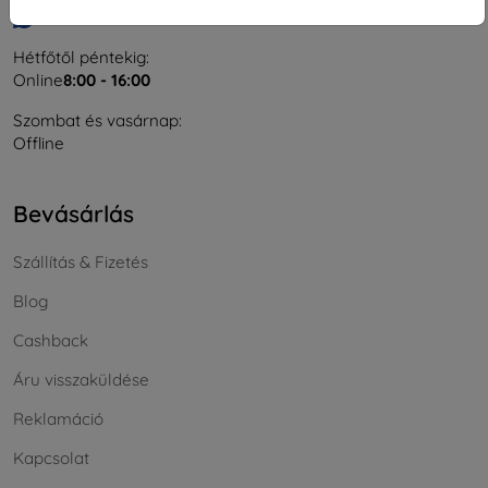
Írjon nekünk
Hétfőtől péntekig:
Online
8:00 - 16:00
Szombat és vasárnap:
Offline
Bevásárlás
Szállítás & Fizetés
Blog
Cashback
Áru visszaküldése
Reklamáció
Kapcsolat