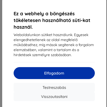
1
-
4
Összes találat
4
.
«
1
»
Ez a webhely a böngészés
tökéletesen használható süti-kat
használ.
Weboldalunkon sütiket használunk. Egyesek
elengedhetetlenek az oldal megfelelő
működéséhez, míg mások segítenek a forgalom
elemzésében, valamint a tartalom és a
Shield-Sk s.r.o.
hirdetések személyre szabásában.
Rudolf Mocka utca 3750/2A
841 04 Bratislava
Cégjegyzékszám:
46701494
Elfogadom
ÁFA-azonosító:
SK2023549671
Testreszabás
Elérhetőség
Visszautasítani
info@top4mobile.eu