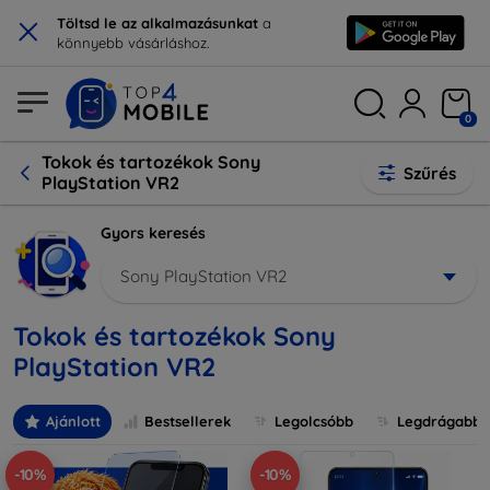
×
Töltsd le az alkalmazásunkat
a
könnyebb vásárláshoz.
0
Tokok és tartozékok Sony
Szűrés
PlayStation VR2
Gyors keresés
Sony PlayStation VR2
Tokok és tartozékok Sony
PlayStation VR2
Ajánlott
Bestsellerek
Legolcsóbb
Legdrágabb
-10%
-10%