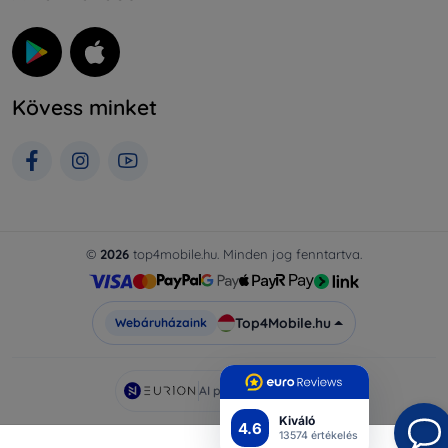
Kövess minket
©
2026
top4mobile.hu. Minden jog fenntartva.
Top4Mobile.hu
Webáruházaink
AI powered by
Eurion
Kiváló
4.6
13574 értékelés