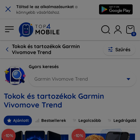
×
Töltsd le az alkalmazásunkat
a
könnyebb vásárláshoz.
0
Tokok és tartozékok Garmin
Szűrés
Vivomove Trend
Gyors keresés
Garmin Vivomove Trend
Tokok és tartozékok Garmin
Vivomove Trend
Ajánlott
Bestsellerek
Legolcsóbb
Legdrágabb
-10%
-10%