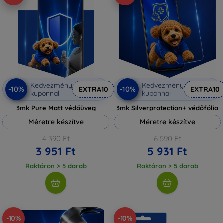
Kedvezmény
Kedvezmény
-10%
-10%
EXTRA10
EXTRA10
kuponnal
kuponnal
3mk Pure Matt védőüveg
3mk Silverprotection+ védőfólia
Méretre készítve
Méretre készítve
4 390 Ft
6 590 Ft
3 951 Ft
5 931 Ft
Raktáron > 5 darab
Raktáron > 5 darab
-10%
-10%