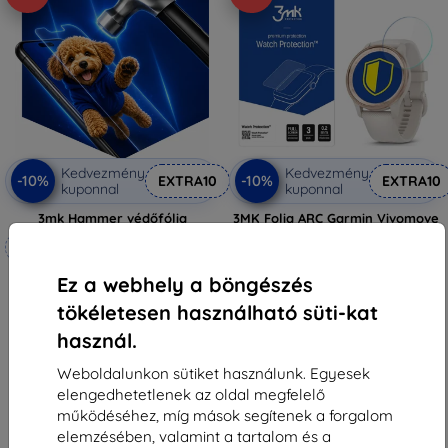
Kedvezmény
Kedvezmény
-10%
-10%
EXTRA10
EXTRA10
kuponnal
kuponnal
3mk Hammer védőfólia
3MK Folia ARC Garmin Vivomove
Trend teljes képernyős védőfólia
Méretre készítve
(5903108519021)
3 590 Ft
6 990 Ft
Ez a webhely a böngészés
3 230 Ft
6 291 Ft
tökéletesen használható süti-kat
Raktáron > 5 darab
Raktáron 4 darab
használ.
Weboldalunkon sütiket használunk. Egyesek
elengedhetetlenek az oldal megfelelő
működéséhez, míg mások segítenek a forgalom
elemzésében, valamint a tartalom és a