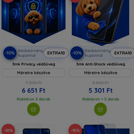
Kedvezmény
Kedvezmény
-10%
-10%
EXTRA10
EXTRA10
kuponnal
kuponnal
3mk Privacy védőüveg
3mk Anti-Shock védőüveg
Méretre készítve
Méretre készítve
7 390 Ft
5 890 Ft
6 651 Ft
5 301 Ft
Raktáron 3 darab
Raktáron > 5 darab
-10%
-10%