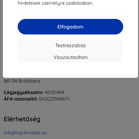
hirdetések személyre szabásában.
1
-
6
Összes találat
6
.
«
1
»
Elfogadom
Testreszabás
Visszautasítani
Shield-Sk s.r.o.
Rudolf Mocka utca 3750/2A
841 04 Bratislava
Cégjegyzékszám:
46701494
ÁFA-azonosító:
SK2023549671
Elérhetőség
info@top4mobile.eu