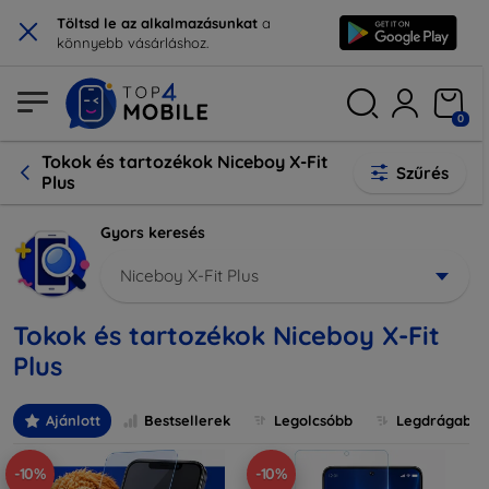
×
Töltsd le az alkalmazásunkat
a
könnyebb vásárláshoz.
0
Tokok és tartozékok Niceboy X-Fit
Szűrés
Plus
Gyors keresés
Niceboy X-Fit Plus
Tokok és tartozékok Niceboy X-Fit
Plus
Ajánlott
Bestsellerek
Legolcsóbb
Legdrágabb
-10%
-10%