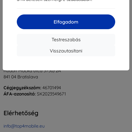
1
-
5
Összes találat
5
.
«
1
»
Elfogadom
Testreszabás
Visszautasítani
Shield-Sk s.r.o.
Rudolf Mocka utca 3750/2A
841 04 Bratislava
Cégjegyzékszám:
46701494
ÁFA-azonosító:
SK2023549671
Elérhetőség
info@top4mobile.eu