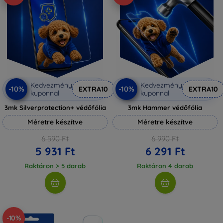
Kedvezmény
Kedvezmény
-10%
-10%
EXTRA10
EXTRA10
kuponnal
kuponnal
3mk Silverprotection+ védőfólia
3mk Hammer védőfólia
Méretre készítve
Méretre készítve
6 590 Ft
6 990 Ft
5 931 Ft
6 291 Ft
Raktáron > 5 darab
Raktáron 4 darab
-10%