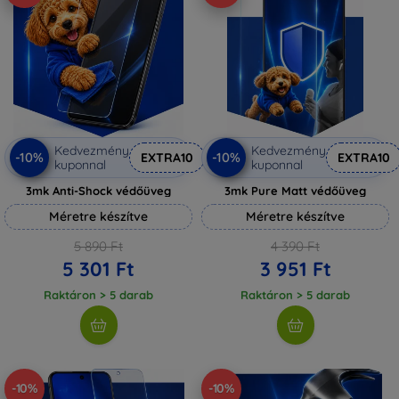
Kedvezmény
Kedvezmény
-10%
-10%
EXTRA10
EXTRA10
kuponnal
kuponnal
3mk Anti-Shock védőüveg
3mk Pure Matt védőüveg
Méretre készítve
Méretre készítve
5 890 Ft
4 390 Ft
5 301 Ft
3 951 Ft
Raktáron > 5 darab
Raktáron > 5 darab
-10%
-10%