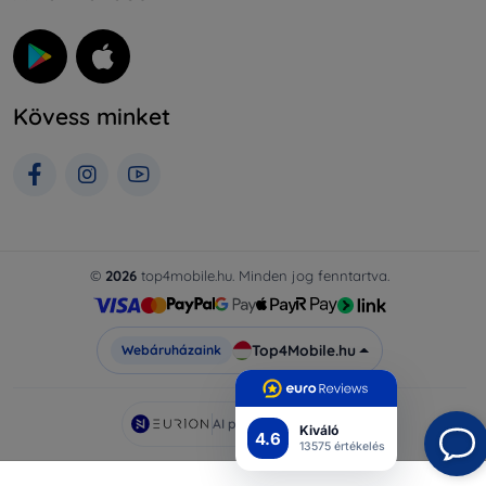
Kövess minket
©
2026
top4mobile.hu. Minden jog fenntartva.
Top4Mobile.hu
Webáruházaink
AI powered by
Eurion
Kiváló
4.6
13575 értékelés