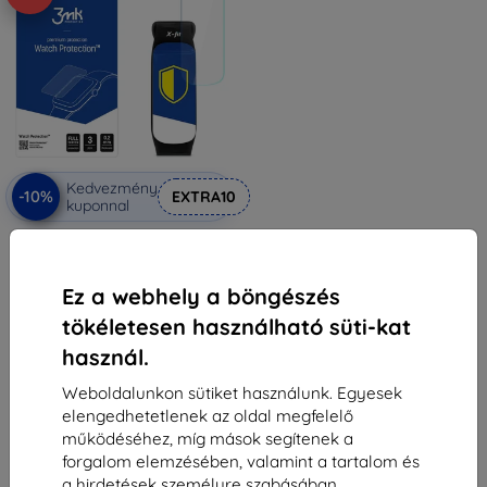
Kedvezmény
-10%
EXTRA10
kuponnal
3MK Folia ARC teljes képernyős
védőfólia Niceboy X-Fit Plus /
Solar-hoz
3 590 Ft
Ez a webhely a böngészés
3 230 Ft
tökéletesen használható süti-kat
Raktáron > 5 darab
használ.
Weboldalunkon sütiket használunk. Egyesek
elengedhetetlenek az oldal megfelelő
működéséhez, míg mások segítenek a
forgalom elemzésében, valamint a tartalom és
a hirdetések személyre szabásában.