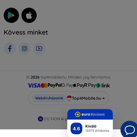
Kövess minket
©
2026
top4mobile.hu. Minden jog fenntartva.
Top4Mobile.hu
Webáruházaink
AI powered by
Eurion
Kiváló
4.6
13575 értékelés