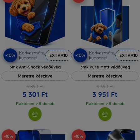
Kedvezmény
Kedvezmény
-10%
-10%
EXTRA10
EXTRA10
kuponnal
kuponnal
3mk Anti-Shock védőüveg
3mk Pure Matt védőüveg
Méretre készítve
Méretre készítve
5 890 Ft
4 390 Ft
5 301 Ft
3 951 Ft
Raktáron > 5 darab
Raktáron > 5 darab
-10%
-10%