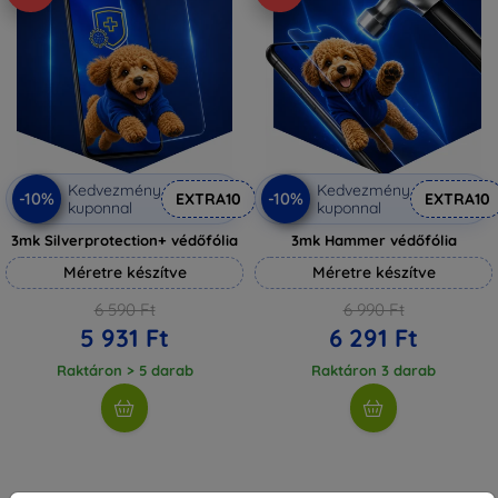
Kedvezmény
Kedvezmény
-10%
-10%
EXTRA10
EXTRA10
kuponnal
kuponnal
3mk Silverprotection+ védőfólia
3mk Hammer védőfólia
Méretre készítve
Méretre készítve
6 590 Ft
6 990 Ft
5 931 Ft
6 291 Ft
Raktáron > 5 darab
Raktáron 3 darab