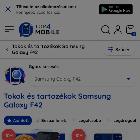
×
Töltsd le az alkalmazásunkat
a
könnyebb vásárláshoz.
0
Tokok és tartozékok Samsung
Szűrés
Galaxy F42
Gyors keresés
Samsung Galaxy F42
Tokok és tartozékok Samsung
Galaxy F42
Ajánlott
Bestsellerek
Legolcsóbb
Legdrágabb
-10%
-10%