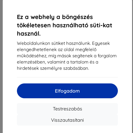
1
-
4
Összes találat
4
.
«
1
»
Ez a webhely a böngészés
tökéletesen használható süti-kat
használ.
Weboldalunkon sütiket használunk. Egyesek
elengedhetetlenek az oldal megfelelő
működéséhez, míg mások segítenek a forgalom
elemzésében, valamint a tartalom és a
Shield-Sk s.r.o.
hirdetések személyre szabásában.
Rudolf Mocka utca 3750/2A
841 04 Bratislava
Cégjegyzékszám:
46701494
Elfogadom
ÁFA-azonosító:
SK2023549671
Testreszabás
Elérhetőség
Visszautasítani
info@top4mobile.eu