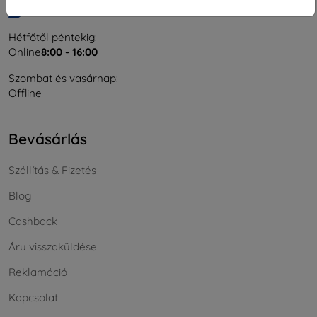
Írjon nekünk
Hétfőtől péntekig:
Online
8:00 - 16:00
Szombat és vasárnap:
Offline
Bevásárlás
Szállítás & Fizetés
Blog
Cashback
Áru visszaküldése
Reklamáció
Kapcsolat