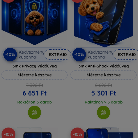
Kedvezmény
Kedvezmény
-10%
-10%
EXTRA10
EXTRA10
kuponnal
kuponnal
3mk Privacy védőüveg
3mk Anti-Shock védőüveg
Méretre készítve
Méretre készítve
7 390 Ft
5 890 Ft
6 651 Ft
5 301 Ft
Raktáron 3 darab
Raktáron > 5 darab
-10%
-10%