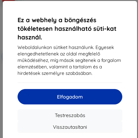
Ez a webhely a böngészés
tökéletesen használható süti-kat
használ.
Weboldalunkon sütiket használunk. Egyesek
elengedhetetlenek az oldal megfelelő
Kedvezmény
-10%
EXTRA10
kuponnal
működéséhez, míg mások segítenek a forgalom
elemzésében, valamint a tartalom és a
3MK Lens Protect Nubia Red
Magic 8 Pro/ 8 Pro+/ 8s Pro
hirdetések személyre szabásában.
kamera lencsevédő 4 db
2 590 Ft
1 251 Ft
Elfogadom
Utolsó darab raktáron
Testreszabás
Visszautasítani