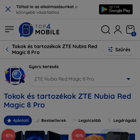
×
Töltsd le az alkalmazásunkat
a
könnyebb vásárláshoz.
0
Tokok és tartozékok ZTE Nubia Red
Szűrés
Magic 8 Pro
Gyors keresés
ZTE Nubia Red Magic 8 Pro
Tokok és tartozékok ZTE Nubia Red
Magic 8 Pro
Ajánlott
Bestsellerek
Legolcsóbb
Legdrágabb
-10%
-10%