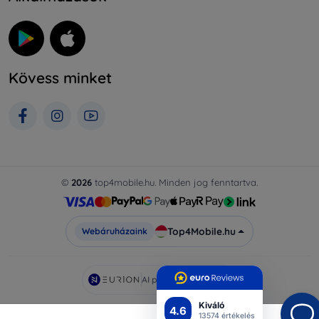
Kövess minket
©
2026
top4mobile.hu. Minden jog fenntartva.
Top4Mobile.hu
Webáruházaink
AI powered by
Eurion
Kiváló
4.6
13574 értékelés