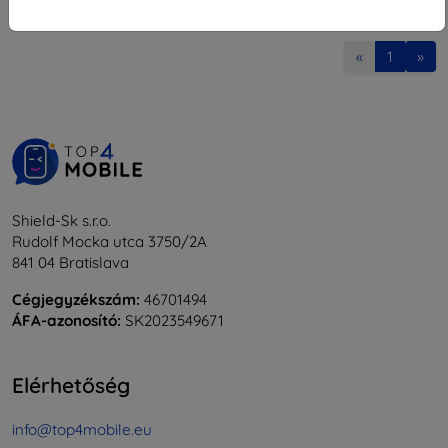
1
-
7
Összes találat
7
.
«
1
»
Shield-Sk s.r.o.
Rudolf Mocka utca 3750/2A
841 04 Bratislava
Cégjegyzékszám:
46701494
ÁFA-azonosító:
SK2023549671
Elérhetőség
info@top4mobile.eu