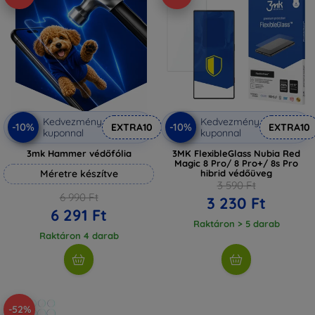
Kedvezmény
Kedvezmény
-10%
-10%
EXTRA10
EXTRA10
kuponnal
kuponnal
3mk Hammer védőfólia
3MK FlexibleGlass Nubia Red
Magic 8 Pro/ 8 Pro+/ 8s Pro
Méretre készítve
hibrid védőüveg
3 590 Ft
6 990 Ft
3 230 Ft
6 291 Ft
Raktáron > 5 darab
Raktáron 4 darab
-52%