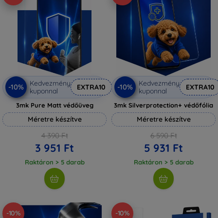
Kedvezmény
Kedvezmény
-10%
-10%
EXTRA10
EXTRA10
kuponnal
kuponnal
3mk Pure Matt védőüveg
3mk Silverprotection+ védőfólia
Méretre készítve
Méretre készítve
4 390 Ft
6 590 Ft
3 951 Ft
5 931 Ft
Raktáron > 5 darab
Raktáron > 5 darab
-10%
-10%