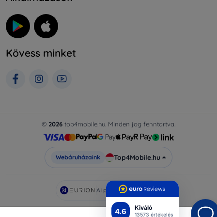
Kövess minket
©
2026
top4mobile.hu. Minden jog fenntartva.
Top4Mobile.hu
Webáruházaink
AI powered by
Eurion
Kiváló
4.6
13573 értékelés