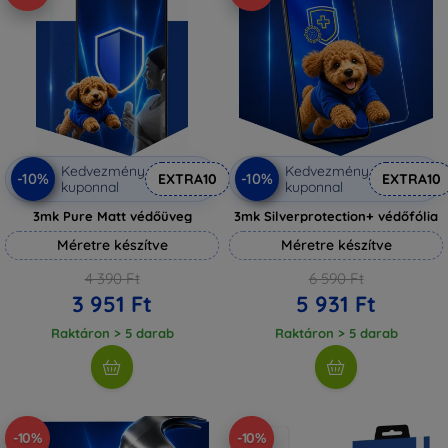
Kedvezmény
Kedvezmény
-10%
-10%
EXTRA10
EXTRA10
kuponnal
kuponnal
3mk Pure Matt védőüveg
3mk Silverprotection+ védőfólia
Méretre készítve
Méretre készítve
4 390 Ft
6 590 Ft
3 951 Ft
5 931 Ft
Raktáron > 5 darab
Raktáron > 5 darab
-10%
-10%