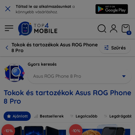
×
Töltsd le az alkalmazásunkat
a
könnyebb vásárláshoz.
0
Tokok és tartozékok Asus ROG Phone
Szűrés
8 Pro
Gyors keresés
Asus ROG Phone 8 Pro
Tokok és tartozékok Asus ROG Phone
8 Pro
Ajánlott
Bestsellerek
Legolcsóbb
Legdrágabb
-10%
-10%