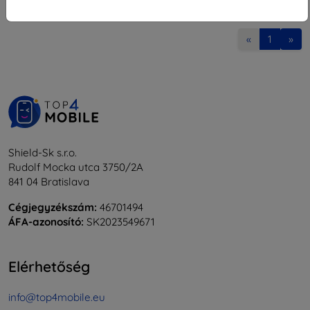
1
-
8
Összes találat
8
.
«
1
»
Shield-Sk s.r.o.
Rudolf Mocka utca 3750/2A
841 04 Bratislava
Cégjegyzékszám:
46701494
ÁFA-azonosító:
SK2023549671
Elérhetőség
info@top4mobile.eu