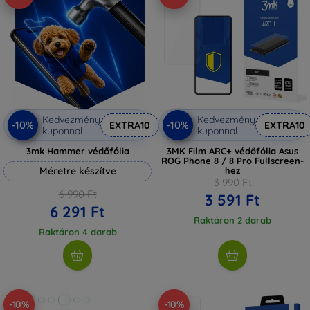
Kedvezmény
Kedvezmény
-10%
-10%
EXTRA10
EXTRA10
kuponnal
kuponnal
3mk Hammer védőfólia
3MK Film ARC+ védőfólia Asus
ROG Phone 8 / 8 Pro Fullscreen-
Méretre készítve
hez
3 990 Ft
6 990 Ft
3 591 Ft
6 291 Ft
Raktáron 2 darab
Raktáron 4 darab
-10%
-10%