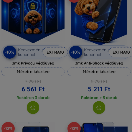
Kedvezmény
Kedvezmény
-10%
-10%
EXTRA10
EXTRA10
kuponnal
kuponnal
3mk Privacy védőüveg
3mk Anti-Shock védőüveg
Méretre készítve
Méretre készítve
7 290 Ft
5 790 Ft
6 561 Ft
5 211 Ft
Raktáron 3 darab
Raktáron > 5 darab
-10%
-10%