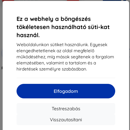
Ez a webhely a böngészés
tökéletesen használható süti-kat
használ.
Weboldalunkon sütiket használunk. Egyesek
elengedhetetlenek az oldal megfelelő
Kedvezmény
Kedvezmény
-10%
-10%
EXTRA10
EXTRA10
kuponnal
kuponnal
működéséhez, míg mások segítenek a forgalom
elemzésében, valamint a tartalom és a
3MK Lens Protect Asus ROG
3MK FlexibleGlass Asus ROG
Phone 8/8 Pro lencsevédő üveg 4
Phone 8/8 Pro hibrid edzett üveg
hirdetések személyre szabásában.
db
3 590 Ft
3 190 Ft
3 230 Ft
2 871 Ft
Utolsó darab raktáron
Elfogadom
Raktáron > 5 darab
Testreszabás
Visszautasítani