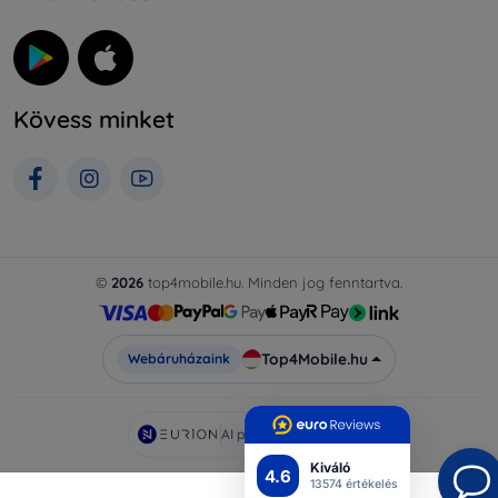
Kövess minket
©
2026
top4mobile.hu. Minden jog fenntartva.
Top4Mobile.hu
Webáruházaink
AI powered by
Eurion
Kiváló
4.6
13574 értékelés