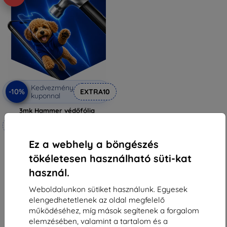
Kedvezmény
-10%
EXTRA10
kuponnal
3mk Hammer védőfólia
Méretre készítve
6 990 Ft
Ez a webhely a böngészés
6 291 Ft
tökéletesen használható süti-kat
Raktáron 4 darab
használ.
Weboldalunkon sütiket használunk. Egyesek
elengedhetetlenek az oldal megfelelő
működéséhez, míg mások segítenek a forgalom
elemzésében, valamint a tartalom és a