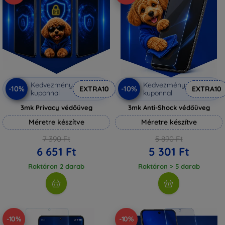
Kedvezmény
Kedvezmény
-10%
-10%
EXTRA10
EXTRA10
kuponnal
kuponnal
3mk Privacy védőüveg
3mk Anti-Shock védőüveg
Méretre készítve
Méretre készítve
7 390 Ft
5 890 Ft
6 651 Ft
5 301 Ft
Raktáron 2 darab
Raktáron > 5 darab
-10%
-10%