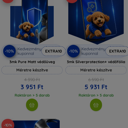
Kedvezmény
Kedvezmény
-10%
-10%
EXTRA10
EXTRA10
kuponnal
kuponnal
3mk Pure Matt védőüveg
3mk Silverprotection+ védőfólia
Méretre készítve
Méretre készítve
4 390 Ft
6 590 Ft
3 951 Ft
5 931 Ft
Raktáron > 5 darab
Raktáron > 5 darab
-10%