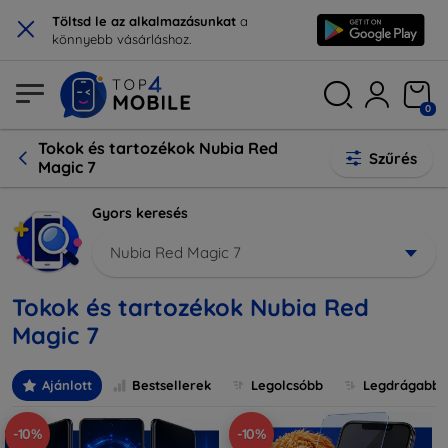
×
Töltsd le az alkalmazásunkat
a
könnyebb vásárláshoz.
0
Tokok és tartozékok Nubia Red
Szűrés
Magic 7
Gyors keresés
Nubia Red Magic 7
Tokok és tartozékok Nubia Red
Magic 7
Ajánlott
Bestsellerek
Legolcsóbb
Legdrágabb
-10%
-10%