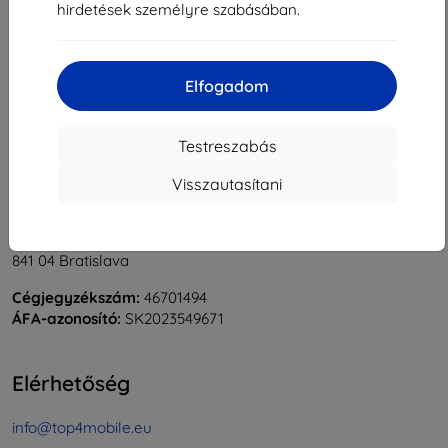
hirdetések személyre szabásában.
1
-
5
Összes találat
5
.
«
1
»
Elfogadom
Testreszabás
Visszautasítani
Shield-Sk s.r.o.
Rudolf Mocka utca 3750/2A
841 04 Bratislava
Cégjegyzékszám:
46701494
ÁFA-azonosító:
SK2023549671
Elérhetőség
info@top4mobile.eu