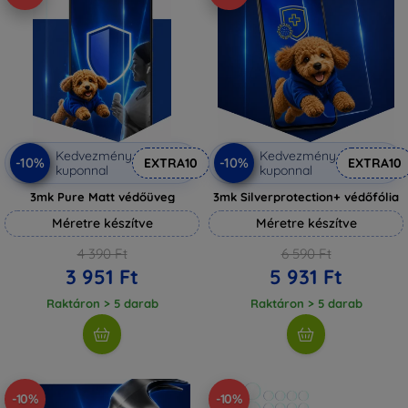
Kedvezmény
Kedvezmény
-10%
-10%
EXTRA10
EXTRA10
kuponnal
kuponnal
3mk Pure Matt védőüveg
3mk Silverprotection+ védőfólia
Méretre készítve
Méretre készítve
4 390 Ft
6 590 Ft
3 951 Ft
5 931 Ft
Raktáron > 5 darab
Raktáron > 5 darab
-10%
-10%