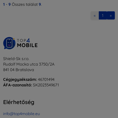
1
-
9
Összes találat
9
.
«
1
»
Shield-Sk s.r.o.
Rudolf Mocka utca 3750/2A
841 04 Bratislava
Cégjegyzékszám:
46701494
ÁFA-azonosító:
SK2023549671
Elérhetőség
info@top4mobile.eu