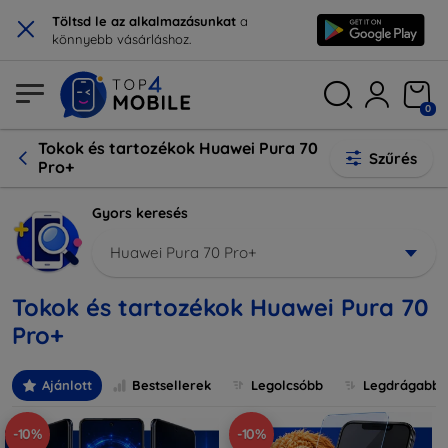
×
Töltsd le az alkalmazásunkat
a
könnyebb vásárláshoz.
0
Tokok és tartozékok Huawei Pura 70
Szűrés
Pro+
Gyors keresés
Huawei Pura 70 Pro+
Tokok és tartozékok Huawei Pura 70
Pro+
Ajánlott
Bestsellerek
Legolcsóbb
Legdrágabb
-10%
-10%