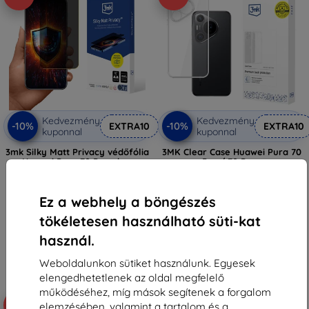
Kedvezmény
Kedvezmény
-10%
-10%
EXTRA10
EXTRA10
kuponnal
kuponnal
3mk Silky Matt Privacy védőfólia
3MK Clear Case Huawei Pura 70
Huawei Pura 70 Pro+-hoz
Pro / 70 Pro+
5 089 Ft
3 590 Ft
4 580 Ft
3 230 Ft
Ez a webhely a böngészés
Raktáron > 5 darab
Raktáron 2 darab
tökéletesen használható süti-kat
használ.
Weboldalunkon sütiket használunk. Egyesek
elengedhetetlenek az oldal megfelelő
működéséhez, míg mások segítenek a forgalom
-10%
elemzésében, valamint a tartalom és a