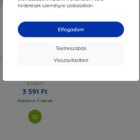
hirdetések személyre szabásában.
Elfogadom
Testreszabás
Kedvezmény
-10%
EXTRA10
Visszautasítani
kuponnal
3MK Folia ARC+ Huawei Pura 70
Pro / 70 Pro+ teljes képernyős
védőfólia
3 990 Ft
3 591 Ft
Raktáron 3 darab