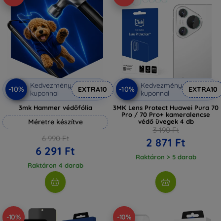
Kedvezmény
Kedvezmény
-10%
-10%
EXTRA10
EXTRA10
kuponnal
kuponnal
3mk Hammer védőfólia
3MK Lens Protect Huawei Pura 70
Pro / 70 Pro+ kameralencse
Méretre készítve
védő üvegek 4 db
3 190 Ft
6 990 Ft
2 871 Ft
6 291 Ft
Raktáron > 5 darab
Raktáron 4 darab
-10%
-10%