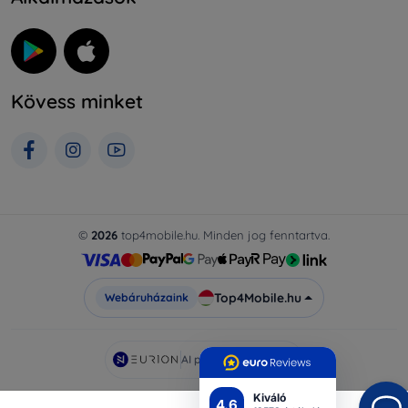
Kövess minket
©
2026
top4mobile.hu. Minden jog fenntartva.
Top4Mobile.hu
Webáruházaink
AI powered by
Eurion
Kiváló
4.6