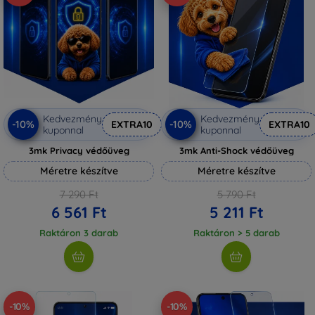
Kedvezmény
Kedvezmény
-10%
-10%
EXTRA10
EXTRA10
kuponnal
kuponnal
3mk Privacy védőüveg
3mk Anti-Shock védőüveg
Méretre készítve
Méretre készítve
7 290 Ft
5 790 Ft
6 561 Ft
5 211 Ft
Raktáron 3 darab
Raktáron > 5 darab
-10%
-10%