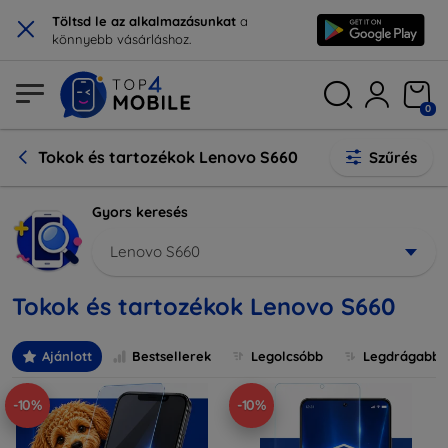
×
Töltsd le az alkalmazásunkat
a
könnyebb vásárláshoz.
0
Tokok és tartozékok Lenovo S660
Szűrés
Gyors keresés
Lenovo S660
Tokok és tartozékok Lenovo S660
Ajánlott
Bestsellerek
Legolcsóbb
Legdrágabb
-10%
-10%