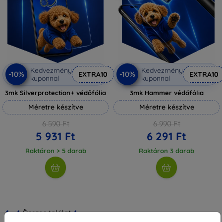
Kedvezmény
Kedvezmény
-10%
-10%
EXTRA10
EXTRA10
kuponnal
kuponnal
3mk Silverprotection+ védőfólia
3mk Hammer védőfólia
Méretre készítve
Méretre készítve
6 590 Ft
6 990 Ft
5 931 Ft
6 291 Ft
Raktáron > 5 darab
Raktáron 3 darab
1
-
4
Összes találat
4
.