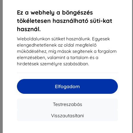
«
1
»
Ez a webhely a böngészés
tökéletesen használható süti-kat
használ.
Weboldalunkon sütiket használunk. Egyesek
elengedhetetlenek az oldal megfelelő
működéséhez, míg mások segítenek a forgalom
Shield-Sk s.r.o.
elemzésében, valamint a tartalom és a
Rudolf Mocka utca 3750/2A
hirdetések személyre szabásában.
841 04 Bratislava
Cégjegyzékszám:
46701494
ÁFA-azonosító:
SK2023549671
Elfogadom
Elérhetőség
Testreszabás
Visszautasítani
info@top4mobile.eu
Írjon nekünk