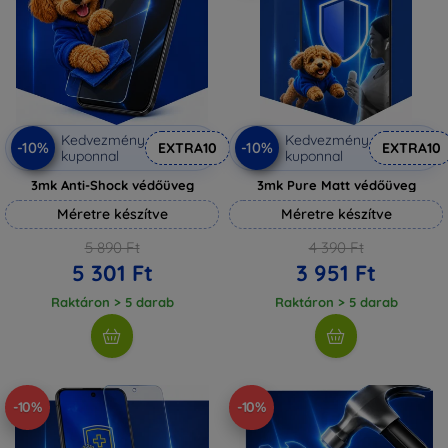
Kedvezmény
Kedvezmény
-10%
-10%
EXTRA10
EXTRA10
kuponnal
kuponnal
3mk Anti-Shock védőüveg
3mk Pure Matt védőüveg
Méretre készítve
Méretre készítve
5 890 Ft
4 390 Ft
5 301 Ft
3 951 Ft
Raktáron > 5 darab
Raktáron > 5 darab
-10%
-10%