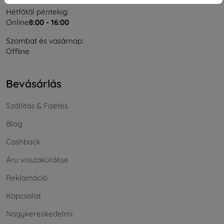
Hétfőtől péntekig:
Online
8:00 - 16:00
Szombat és vasárnap:
Offline
Bevásárlás
Szállítás & Fizetés
Blog
Cashback
Áru visszaküldése
Reklamáció
Kapcsolat
Nagykereskedelmi