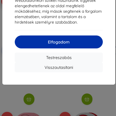
Weboldalunkon sütiket használunk. Egyesek
-10%
-10%
elengedhetetlenek az oldal megfelelő
működéséhez, míg mások segítenek a forgalom
elemzésében, valamint a tartalom és a
hirdetések személyre szabásában.
Elfogadom
Kedvezmény
Kedvezmény
-10%
-10%
EXTRA10
EXTRA10
kuponnal
kuponnal
Testreszabás
Beline Mi Band 3/4 kék szíj ver.2
3MK Folia ARC+ FS Motorola Edge
30 Pro teljes képernyős fólia
2 890 Ft
Visszautasítani
3 190 Ft
2 601 Ft
2 871 Ft
Raktáron 1 darab
Raktáron > 5 darab