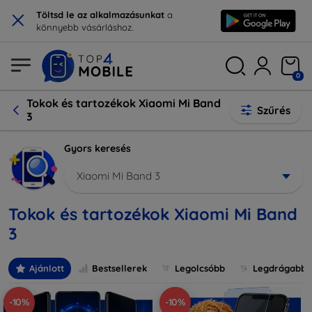
×
Töltsd le az alkalmazásunkat
a
könnyebb vásárláshoz.
0
Tokok és tartozékok Xiaomi Mi Band
Szűrés
3
Gyors keresés
Xiaomi Mi Band 3
Tokok és tartozékok Xiaomi Mi Band
3
Ajánlott
Bestsellerek
Legolcsóbb
Legdrágabb
-10%
-10%