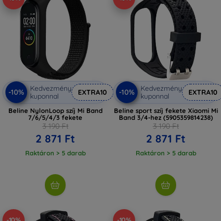
Kedvezmény
Kedvezmény
-10%
-10%
EXTRA10
EXTRA10
kuponnal
kuponnal
Beline NylonLoop szíj Mi Band
Beline sport szíj fekete Xiaomi Mi
7/6/5/4/3 fekete
Band 3/4-hez (5905359814238)
3 190 Ft
3 190 Ft
2 871 Ft
2 871 Ft
Raktáron > 5 darab
Raktáron > 5 darab
-10%
-10%