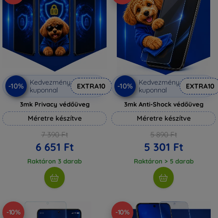
Kedvezmény
Kedvezmény
-10%
-10%
EXTRA10
EXTRA10
kuponnal
kuponnal
3mk Privacy védőüveg
3mk Anti-Shock védőüveg
Méretre készítve
Méretre készítve
7 390 Ft
5 890 Ft
6 651 Ft
5 301 Ft
Raktáron 3 darab
Raktáron > 5 darab
-10%
-10%