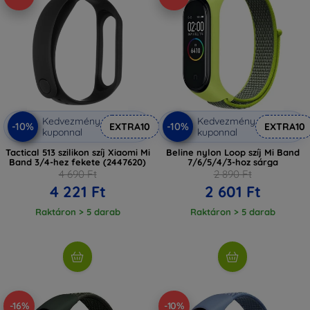
Kedvezmény
Kedvezmény
-10%
-10%
EXTRA10
EXTRA10
kuponnal
kuponnal
Tactical 513 szilikon szíj Xiaomi Mi
Beline nylon Loop szíj Mi Band
Band 3/4-hez fekete (2447620)
7/6/5/4/3-hoz sárga
4 690 Ft
2 890 Ft
4 221 Ft
2 601 Ft
Raktáron > 5 darab
Raktáron > 5 darab
-16%
-10%