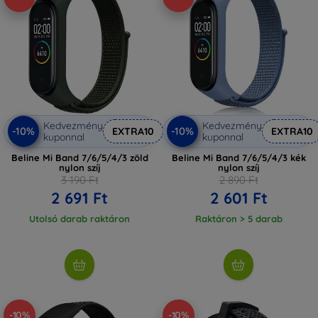
Kedvezmény
Kedvezmény
-10%
-10%
EXTRA10
EXTRA10
kuponnal
kuponnal
Beline Mi Band 7/6/5/4/3 zöld
Beline Mi Band 7/6/5/4/3 kék
nylon szíj
nylon szíj
3 190 Ft
2 890 Ft
2 691 Ft
2 601 Ft
Utolsó darab raktáron
Raktáron > 5 darab
-10%
-10%