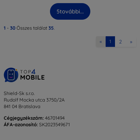
5
további...
1
-
30
Összes találat
35
.
2
»
«
1
Shield-Sk s.r.o.
Rudolf Mocka utca 3750/2A
841 04 Bratislava
Cégjegyzékszám:
46701494
ÁFA-azonosító:
SK2023549671