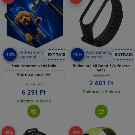
Kedvezmény
Kedvezmény
-10%
-10%
EXTRA10
EXTRA10
kuponnal
kuponnal
3mk Hammer védőfólia
Beline szíj Mi Band 3/4 fekete
ver2
Méretre készítve
2 890 Ft
2 601 Ft
6 990 Ft
6 291 Ft
Raktáron > 5 darab
Raktáron 4 darab
-10%
-10%