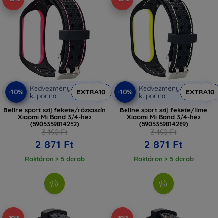
Kedvezmény
Kedvezmény
-10%
-10%
EXTRA10
EXTRA10
kuponnal
kuponnal
Beline sport szíj fekete/rózsaszín
Beline sport szíj fekete/lime
Xiaomi Mi Band 3/4-hez
Xiaomi Mi Band 3/4-hez
(5905359814252)
(5905359814269)
3 190 Ft
3 190 Ft
2 871 Ft
2 871 Ft
Raktáron > 5 darab
Raktáron > 5 darab