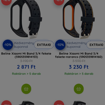
-10%
-10%
Kedvezmény
Kedvezmény
-10%
-10%
EXTRA10
EXTRA10
kuponnal
kuponnal
Beline Xiaomi Mi Band 3/4 fekete
Beline Xiaomi Mi Band 3/4
(5905359814153)
fekete-narancs (5905359814160)
3 190 Ft
3 590 Ft
2 871 Ft
3 230 Ft
Raktáron > 5 darab
Raktáron > 5 darab