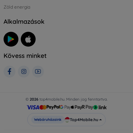
Zöld energia
Alkalmazások
Kövess minket
©
2026
top4mobile.hu. Minden jog fenntartva.
Top4Mobile.hu
Webáruházaink