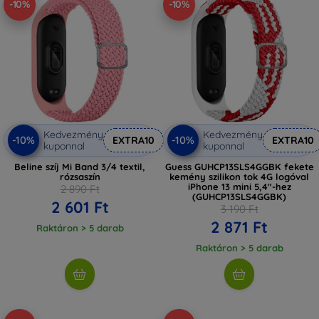
-10%
-10%
Kedvezmény
Kedvezmény
-10%
-10%
EXTRA10
EXTRA10
kuponnal
kuponnal
Beline szíj Mi Band 3/4 textil,
Guess GUHCP13SLS4GGBK fekete
rózsaszín
kemény szilikon tok 4G logóval
iPhone 13 mini 5,4"-hez
2 890 Ft
(GUHCP13SLS4GGBK)
2 601 Ft
3 190 Ft
2 871 Ft
Raktáron > 5 darab
Raktáron > 5 darab