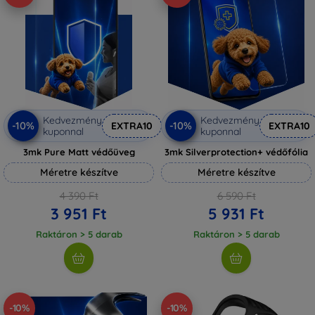
Kedvezmény
Kedvezmény
-10%
-10%
EXTRA10
EXTRA10
kuponnal
kuponnal
3mk Pure Matt védőüveg
3mk Silverprotection+ védőfólia
Méretre készítve
Méretre készítve
4 390 Ft
6 590 Ft
3 951 Ft
5 931 Ft
Raktáron > 5 darab
Raktáron > 5 darab
-10%
-10%