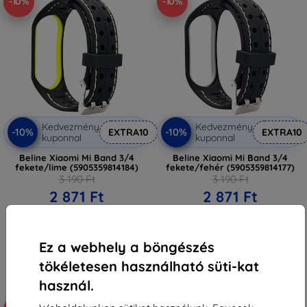
-10%
-10%
Kedvezmény
Kedvezmény
-10%
-10%
EXTRA10
EXTRA10
kuponnal
kuponnal
Beline Xiaomi Mi Band 3/4
Beline Xiaomi Mi Band 3/4
fekete/lime (5905359814184)
fekete/fehér (5905359814177)
3 190 Ft
3 190 Ft
2 871 Ft
2 871 Ft
Raktáron > 5 darab
Raktáron > 5 darab
Ez a webhely a böngészés
tökéletesen használható süti-kat
használ.