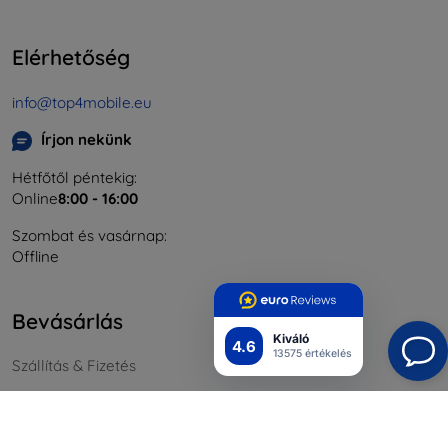
Elérhetőség
info@top4mobile.eu
Írjon nekünk
Hétfőtől péntekig:
Online
8:00 - 16:00
Szombat és vasárnap:
Offline
Bevásárlás
Kiváló
4.6
13575 értékelés
Szállítás & Fizetés
Blog
Cashback