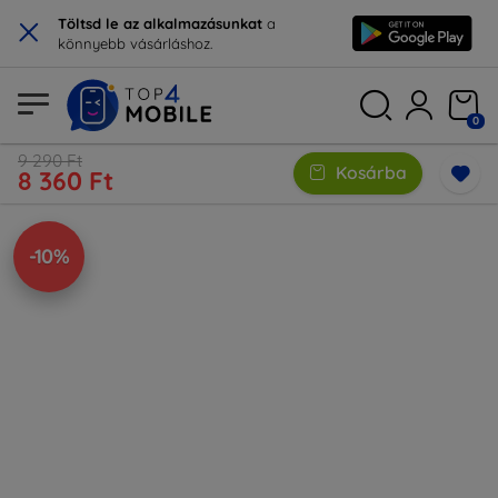
×
Töltsd le az alkalmazásunkat
a
könnyebb vásárláshoz.
0
9 290 Ft
Kosárba
8 360 Ft
-10%