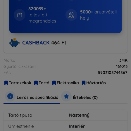
820039+
5000+
áruátvételi
teljesített
hely
megrendelés
CASHBACK
464 Ft
Márka
3MK
Gyártói cikkszám
161013
EAN
5903108744867
Tartozékok
Tartó
Elektronika
Háztartás
Leírás és specifikáció
Értékelés (0)
Tartó típusa
Nástenný
Umiestnenie
Interiér