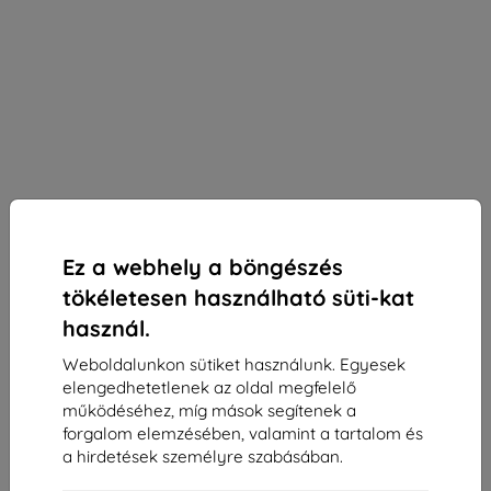
Ez a webhely a böngészés
tökéletesen használható süti-kat
használ.
Weboldalunkon sütiket használunk. Egyesek
elengedhetetlenek az oldal megfelelő
3mk Hardy SlimGrip Pro 80 TV fali tartó
működéséhez, míg mások segítenek a
kiegészítőkhez
forgalom elemzésében, valamint a tartalom és
Alkalmas:
Uni
a hirdetések személyre szabásában.