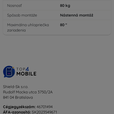
Nosnosť
80
kg
Spôsob montáže
Nástenná montáž
Maximálna uhlopriečka
80
"
zariadenia
Shield-Sk s.r.o.
Rudolf Mocka utca 3750/2A
841 04 Bratislava
Cégjegyzékszám:
46701494
ÁFA-azonosító:
SK2023549671