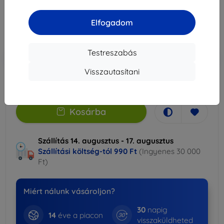
9 290 Ft
8 360 Ft
Elfogadom
Ár ÁFA nelkül
6 583 Ft
Testreszabás
-10%
Kedvezmény kuponnal
EXTRA10
Kosárba
Visszautasítani
Raktáron > 5 darab
Kosárba
Szállítás 14. augusztus - 17. augusztus
Szállítási költség-tól
990 Ft
(Ingyenes 30 000
Ft)
Miért nálunk vásároljon?
30
napig
14
éve a piacon
visszaküldheted