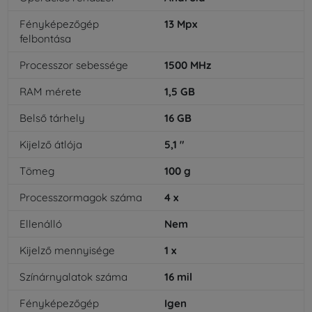
Fényképezőgép
13
Mpx
felbontása
Processzor sebessége
1500
MHz
RAM mérete
1,5
GB
Belső tárhely
16
GB
Kijelző átlója
5,1
"
Tömeg
100
g
Processzormagok száma
4
x
Ellenálló
Nem
Kijelző mennyisége
1
x
Színárnyalatok száma
16
mil
Fényképezőgép
Igen