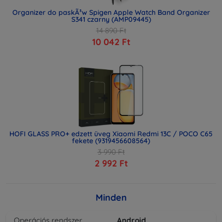
Organizer do paskÃ³w Spigen Apple Watch Band Organizer
S341 czarny (AMP09445)
14 890 Ft
10 042 Ft
HOFI GLASS PRO+ edzett üveg Xiaomi Redmi 13C / POCO C65
fekete (9319456608564)
3 990 Ft
2 992 Ft
Minden
Operációs rendszer
Android