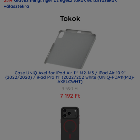
25%
kedvezményt nyer az egész tokok és tartozékok
választékra
Tokok
Case UNIQ Axel for iPad Air 11" M2-M3 / iPad Air 10.9"
(2022/2020) / iPad Pro 11" (2022/202 white (UNIQ-PDA11(M2)-
AXELCWHT)
9 590 Ft
7 192 Ft