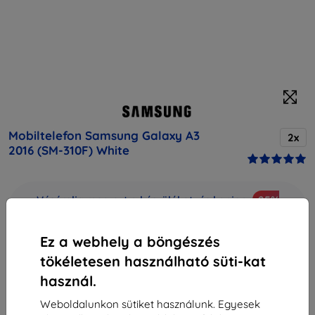
Mobiltelefon Samsung Galaxy A3
2x
2016 (SM-310F) White
Vásárolja meg ezt a készüléket, és kapjon
25%
kedvezményt
minden tartozékra hozzá!
Ez a webhely a böngészés
Leírás és specifikáció
tökéletesen használható süti-kat
Vegső ár
használ.
54 290 Ft
48 861 Ft
Weboldalunkon sütiket használunk. Egyesek