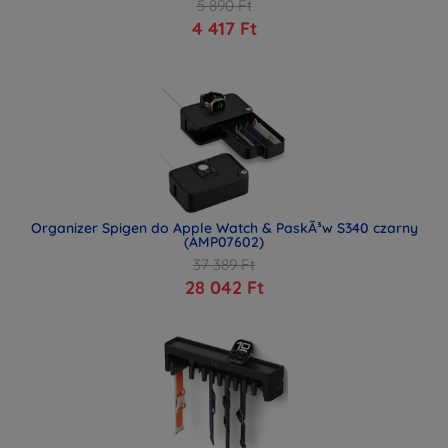
5 890 Ft
4 417 Ft
Organizer Spigen do Apple Watch & PaskÃ³w S340 czarny
(AMP07602)
37 389 Ft
28 042 Ft