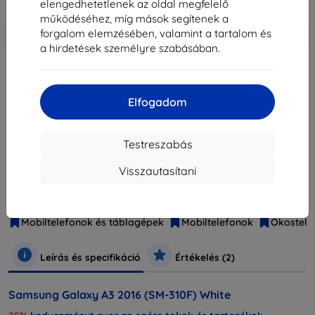
elengedhetetlenek az oldal megfelelő
működéséhez, míg mások segítenek a
-10%
Kedvezmény kuponnal
EXTRA10
Kosárba
forgalom elemzésében, valamint a tartalom és
a hirdetések személyre szabásában.
elfogyott
Elfogadom
elfogyott
Testreszabás
Márka
Samsung
Visszautasítani
Gyártói cikkszám
SM-A310FZWAETL
EAN
8806088143644
Mobiltelefonok és táblagépek
Mobiltelefonok
Okostele
Leírás és specifikáció
Értékelés (2)
Samsung Galaxy A3 2016 (SM-310F) White