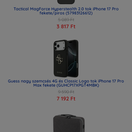
Tactical MagForce Hyperstealth 2.0 tok iPhone 17 Pro
fekete/piros (57983126612)
5 089 Ft
3 817 Ft
Guess nagy szemcsés 4G és Classic Logo tok iPhone 17 Pro
Max fekete (GUHCP17XPGT4MBK)
9 590 Ft
7 192 Ft