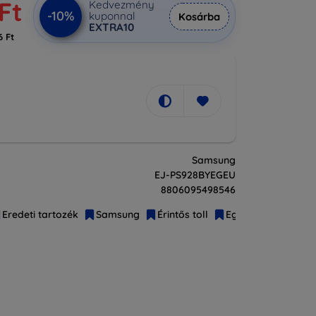
Ft
Kedvezmény
-10%
kuponnal
Kosárba
EXTRA10
6 Ft
Samsung
EJ-PS928BYEGEU
8806095498546
Eredeti tartozék
Samsung
Érintős toll
Egyéb