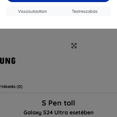
Visszautasítani
Testreszabás
rtékelés (0)
S Pen toll
Galaxy S24 Ultra esetében