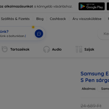
e az alkalmazásunkat
a könnyebb vásárláshoz.
Szállítás & Fizetés
Blog
Cashback
Áru visszaküldése
tünk?
Tartozékok
Audio
Szíjak
Samsung E
S Pen sárg
Alkalmas:
Sams
24 689 Ft