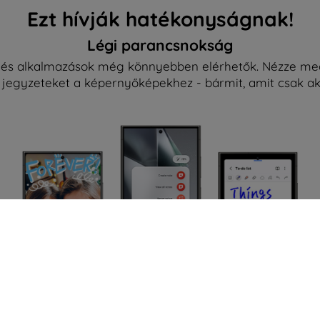
Ezt hívják hatékonyságnak!
Légi parancsnokság
 és alkalmazások még könnyebben elérhetők. Nézze meg
zzá jegyzeteket a képernyőképekhez - bármit, amit csak aka