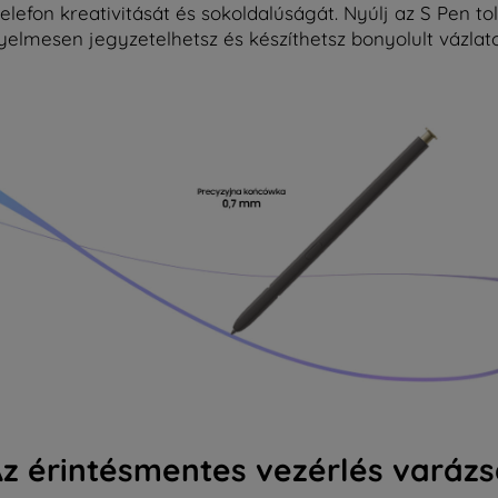
elefon kreativitását és sokoldalúságát. Nyúlj az S Pen to
yelmesen jegyzetelhetsz és készíthetsz bonyolult vázlato
z érintésmentes vezérlés varáz