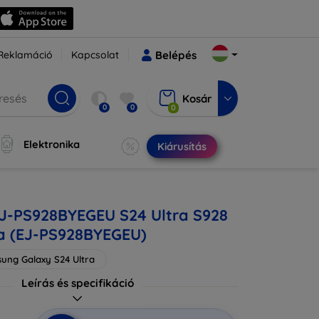
Reklamáció
Kapcsolat
Belépés
Kosár
0
0
0
Elektronika
Kiárusítás
J-PS928BYEGEU S24 Ultra S928
a (EJ-PS928BYEGEU)
ung Galaxy S24 Ultra
Leírás és specifikáció