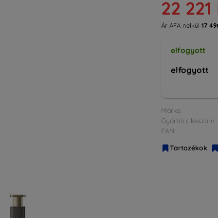
22 221 
Ár ÁFA nelkül
17 49
elfogyott
elfogyott
Márka
Gyártói cikkszám
EAN
Tartozékok