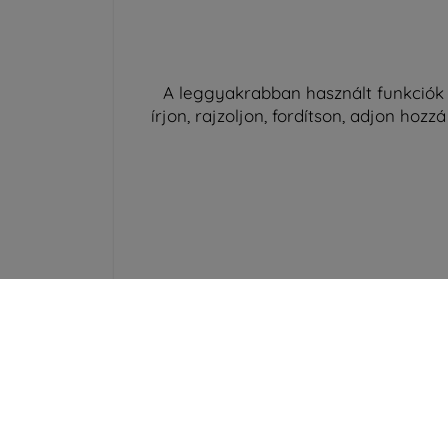
A leggyakrabban használt funkciók
írjon, rajzoljon, fordítson, adjon ho