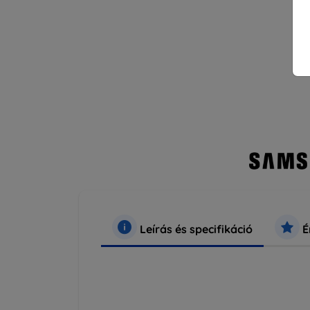
Leírás és specifikáció
É