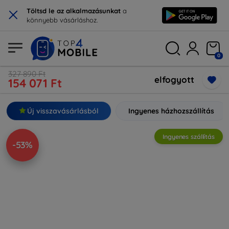
×
Töltsd le az alkalmazásunkat
a
könnyebb vásárláshoz.
0
327 890 Ft
elfogyott
154 071 Ft
Új visszavásárlásból
Ingyenes házhozszállítás
Ingyenes szállítás
-53%