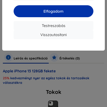
elfogyott
Elfogadom
Testreszabás
Márka
Apple
Gyártói cikkszám
MLPF3CN/A
Visszautasítani
EAN
0194252707074
Mobiltelefonok és táblagépek
Mobiltelefonok
iPhone
Leírás és specifikáció
Értékelés (0)
Apple iPhone 13 128GB fekete
25%
kedvezményt nyer az egész tokok és tartozékok
választékra
Tokok