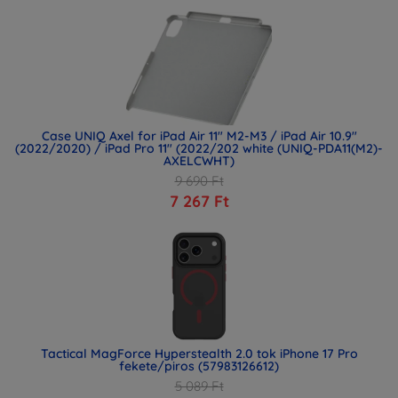
Case UNIQ Axel for iPad Air 11" M2-M3 / iPad Air 10.9"
(2022/2020) / iPad Pro 11" (2022/202 white (UNIQ-PDA11(M2)-
AXELCWHT)
9 690 Ft
7 267 Ft
Tactical MagForce Hyperstealth 2.0 tok iPhone 17 Pro
fekete/piros (57983126612)
5 089 Ft