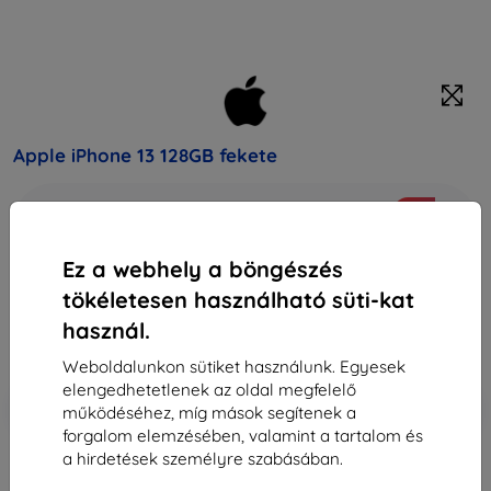
Apple iPhone 13 128GB fekete
Vásárolja meg ezt a készüléket, és kapjon
25%
kedvezményt
minden tartozékra hozzá!
Ez a webhely a böngészés
Vegső ár
tökéletesen használható süti-kat
327 890 Ft
használ.
154 071 Ft
Weboldalunkon sütiket használunk. Egyesek
elengedhetetlenek az oldal megfelelő
-10%
Kedvezmény kuponnal
EXTRA10
Kosárba
működéséhez, míg mások segítenek a
forgalom elemzésében, valamint a tartalom és
a hirdetések személyre szabásában.
elfogyott