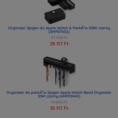
Organizer Spigen do Apple Watch & PaskÃ³w S340 czarny
(AMP07602)
37 490 Ft
28 117 Ft
Organizer do paskÃ³w Spigen Apple Watch Band Organizer
S341 czarny (AMP09445)
14 890 Ft
10 117 Ft