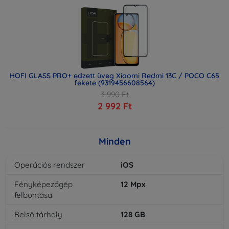
HOFI GLASS PRO+ edzett üveg Xiaomi Redmi 13C / POCO C65
fekete (9319456608564)
3 990 Ft
2 992 Ft
Minden
Operációs rendszer
iOS
Fényképezőgép
12
Mpx
felbontása
Belső tárhely
128
GB