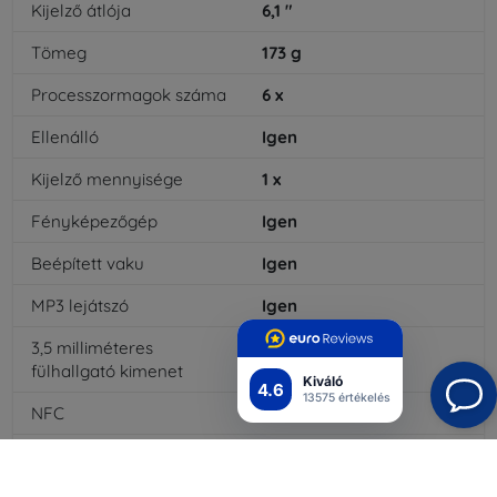
Kijelző átlója
6,1
"
Tömeg
173
g
Processzormagok száma
6
x
Ellenálló
Igen
Kijelző mennyisége
1
x
Fényképezőgép
Igen
Beépített vaku
Igen
MP3 lejátszó
Igen
3,5 milliméteres
Nem
fülhallgató kimenet
Kiváló
4.6
13575 értékelés
NFC
Igen
4G/LTE
Igen