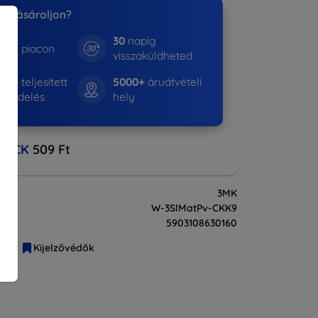
nk vásároljon?
30
napig
e a piacon
visszaküldheted
530+
teljesített
5000+
áruátvételi
rendelés
hely
BACK
509 Ft
3MK
W-3SlMatPv-CKK9
5903108630160
liák
Kijelzővédők