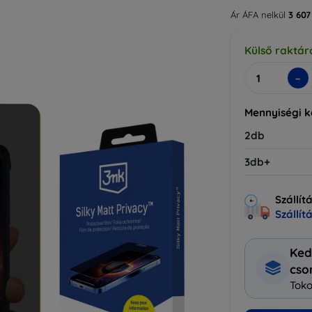
Ár ÁFA nelkül
3 607
Külső raktár
-
Mennyiségi 
2db
3db+
Szállít
Szállít
Ked
cs
Toko