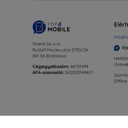
Elér
info@t
Shield-Sk s.r.o.
Ír
Rudolf Mocka utca 3750/2A
841 04 Bratislava
Hétfőtő
Online
Cégjegyzékszám:
46701494
ÁFA-azonosító:
SK2023549671
Szomba
Offline