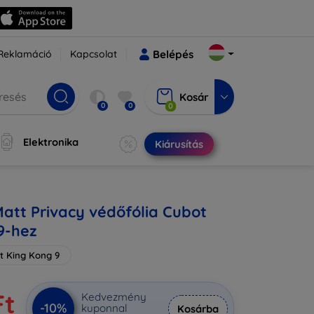
Reklamáció
Kapcsolat
Belépés
Kosár
0
0
0
Elektronika
Kiárusítás
Matt Privacy védőfólia Cubot
9-hez
t King Kong 9
Ft
Kedvezmény
-10%
kuponnal
Kosárba