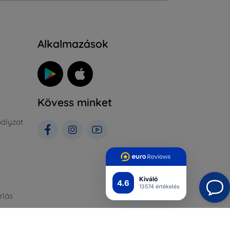
Alkalmazások
Kövess minket
ályzat
Kiváló
4.6
13574 értékelés
rlás