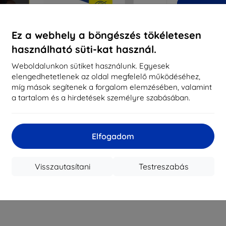
Miért nálu
Ez a webhely a böngészés tökéletesen
14
év
használható süti-kat használ.
819
Weboldalunkon sütiket használunk. Egyesek
meg
elengedhetetlenek az oldal megfelelő működéséhez,
míg mások segítenek a forgalom elemzésében, valamint
a tartalom és a hirdetések személyre szabásában.
CASH
Elfogadom
Márka
Gyártói cikkszám
EAN
Visszautasítani
Testreszabás
Kijelzővédő fó