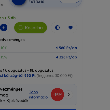
EXTRA10
 Ft
on > 5 db
+
Kosárba
kedvezmények
10%
4 580 Ft/db
15%
4 326 Ft/db
ás 17. augusztus - 18. augusztus
ási költség-tól
990 Ft
(Ingyenes 30 000 Ft)
vezményes
Több
-15%
omag
információ
k + Kijelzővédők