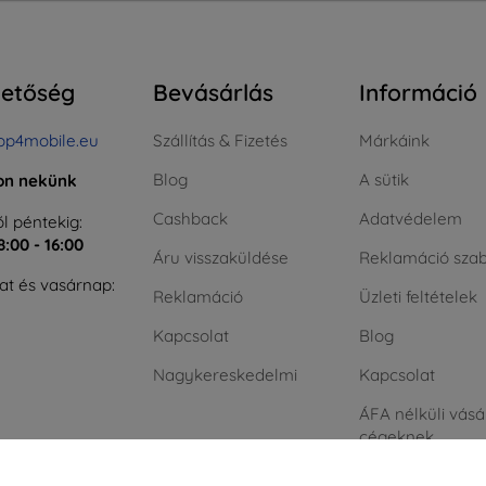
hetőség
Bevásárlás
Információ
op4mobile.eu
Szállítás & Fizetés
Márkáink
Blog
A sütik
jon nekünk
Cashback
Adatvédelem
l péntekig:
8:00 - 16:00
Áru visszaküldése
Reklamáció szab
t és vasárnap:
Reklamáció
Üzleti feltételek
Kapcsolat
Blog
Nagykereskedelmi
Kapcsolat
ÁFA nélküli vásá
cégeknek
Zöld energia