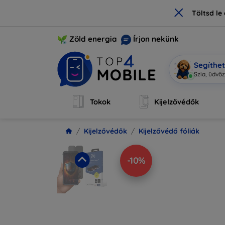
×
Töltsd l
Zöld energia
Írjon nekünk
Segíthe
Mo
|
Tokok
Kijelzővédők
Kijelzővédők
Kijelzővédő fóliák
-10%