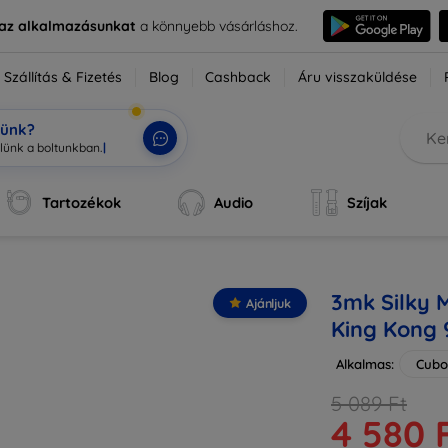
e az alkalmazásunkat
a könnyebb vásárláshoz.
Szállítás & Fizetés
Blog
Cashback
Áru visszaküldése
tünk?
Tartozékok
Audio
Szíjak
3mk Silky 
Ajánljuk
King Kong 
Alkalmas:
Cubo
5 089 Ft
4 580 