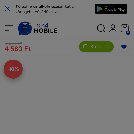
×
Töltsd le az alkalmazásunkat
a
könnyebb vásárláshoz.
0
5 089 Ft
Kosárba
4 580 Ft
-10%