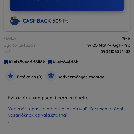
CASHBACK
509 Ft
Márka
3MK
Gyártói cikkszám
W-3SlMatPv-GgP7Pro
EAN
5903108571432
Kijelzővédő fóliák
Kijelzővédők
Értékelés (0)
Kedvezményes csomag
Ezt az árut még senki nem értékelte.
Van már tapasztalata ezzel az áruval? Segítsen a többi
vásárlóknak az választásnál
.