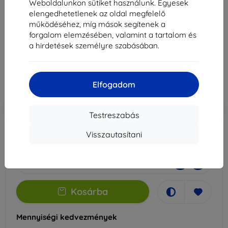
3mk Silky Matt Privacy védőfólia Google Pixel 7
Weboldalunkon sütiket használunk. Egyesek
Pro-hoz
elengedhetetlenek az oldal megfelelő
működéséhez, míg mások segítenek a
Alkalmas:
Google Pixel 7 Pro
forgalom elemzésében, valamint a tartalom és
a hirdetések személyre szabásában.
5 089 Ft
4 580 Ft
Ár ÁFA nelkül
3 607 Ft
Elfogadom
-10%
Kedvezmény kuponnal
EXTRA10
Kosárba
Testreszabás
Visszautasítani
Külső raktáron > 5 db
-
+
Kosárba
Mennyiségi kedvezmények