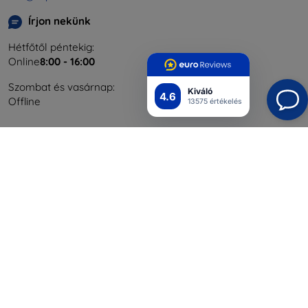
Írjon nekünk
Hétfőtől péntekig:
Online
8:00 - 16:00
Szombat és vasárnap:
Kiváló
4.6
Offline
13575 értékelés
Bevásárlás
Szállítás & Fizetés
Blog
Cashback
Áru visszaküldése
Reklamáció
Kapcsolat