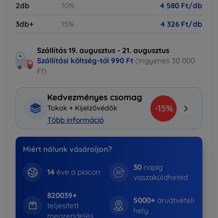
2db
10%
4 580 Ft/db
3db+
15%
4 326 Ft/db
Szállítás 19. augusztus - 21. augusztus
Szállítási költség-tól
990 Ft
(Ingyenes 30 000
Ft)
Kedvezményes csomag
-15%
Tokok + Kijelzővédők
Több információ
Miért nálunk vásároljon?
30
napig
14
éve a piacon
visszaküldheted
820039+
5000+
áruátvételi
teljesített
hely
megrendelés