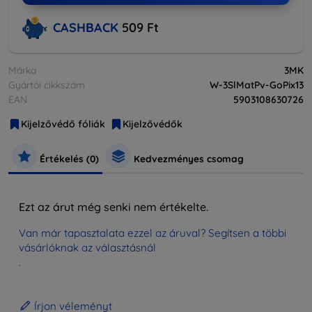
CASHBACK
509 Ft
Márka
3MK
Gyártói cikkszám
W-3SlMatPv-GoPix13
EAN
5903108630726
Kijelzővédő fóliák
Kijelzővédők
Értékelés (0)
Kedvezményes csomag
Ezt az árut még senki nem értékelte.
Van már tapasztalata ezzel az áruval? Segítsen a többi
vásárlóknak az választásnál
.
Írjon véleményt