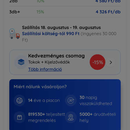
2db
10%
4 580 Ft/db
3db+
15%
4 326 Ft/db
Szállítás 18. augusztus - 19. augusztus
Szállítási költség-tól
990 Ft
(Ingyenes 30 000
Ft)
Kedvezményes csomag
-15%
Tokok + Kijelzővédők
Több információ
Miért nálunk vásároljon?
30
napig
14
éve a piacon
visszaküldheted
819530+
teljesített
5000+
áruátvételi
megrendelés
hely