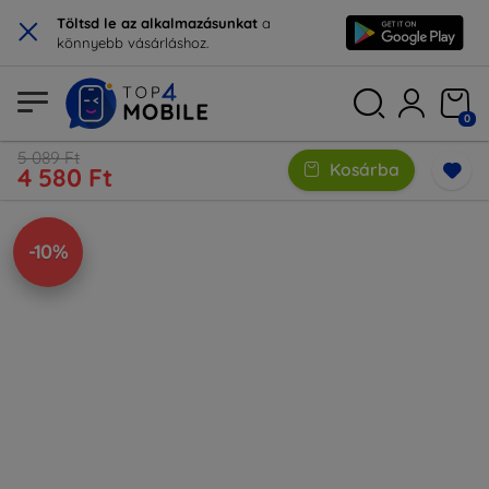
×
Töltsd le az alkalmazásunkat
a
könnyebb vásárláshoz.
0
5 089 Ft
Kosárba
4 580 Ft
-10%