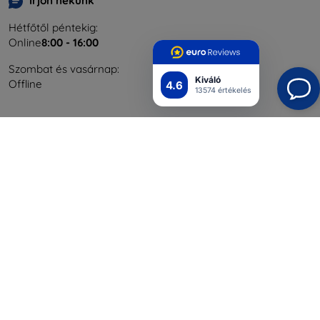
Írjon nekünk
Hétfőtől péntekig:
Online
8:00 - 16:00
Szombat és vasárnap:
Kiváló
Offline
4.6
13574 értékelés
Bevásárlás
Szállítás & Fizetés
Blog
Cashback
Áru visszaküldése
Reklamáció
Kapcsolat
Nagykereskedelmi