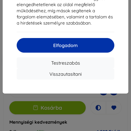
hoz
elengedhetetlenek az oldal megfelelő
működéséhez, míg mások segítenek a
Alkalmas:
Google Pixel 4A
forgalom elemzésében, valamint a tartalom és
a hirdetések személyre szabásában.
5 089 Ft
4 580 Ft
Elfogadom
Ár ÁFA nelkül
3 607 Ft
-10%
Kedvezmény kuponnal
EXTRA10
Kosárba
Testreszabás
Visszautasítani
Külső raktáron > 5 db
-
+
Kosárba
Mennyiségi kedvezmények