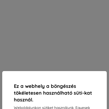
Ez a webhely a böngészés
tökéletesen használható süti-kat
használ.
3mk Silky Matt Privacy védőfólia Google Pixel 4a-
Weboldalunkon sütiket használunk. Egyesek