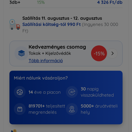
3db+
15%
4 326 Ft/db
Szállítás 11. augusztus - 12. augusztus
Szállítási költség-tól
990 Ft
(Ingyenes 30 000
Ft)
Kedvezményes csomag
-15%
Tokok + Kijelzővédők
Több információ
Miért nálunk vásároljon?
30
napig
14
éve a piacon
visszaküldheted
819701+
teljesített
5000+
áruátvételi
megrendelés
hely