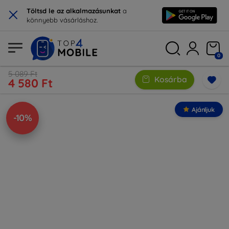
×
Töltsd le az alkalmazásunkat
a
könnyebb vásárláshoz.
0
5 089 Ft
Kosárba
4 580 Ft
Ajánljuk
-10%