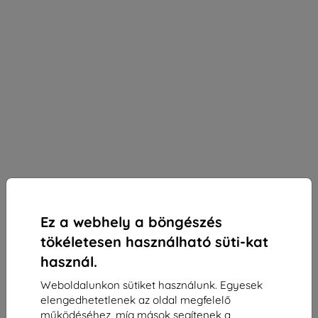
Ez a webhely a böngészés
tökéletesen használható süti-kat
használ.
Weboldalunkon sütiket használunk. Egyesek
3mk Silky Matt Privacy védőfólia Honor Magic7
elengedhetetlenek az oldal megfelelő
Lite-hoz
működéséhez, míg mások segítenek a