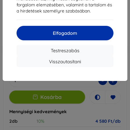
forgalom elemzésében, valamint a tartalom és
Alkalmas:
Honor Magic7 Lite
a hirdetések személyre szabásában.
5 089 Ft
4 580 Ft
Elfogadom
Ár ÁFA nelkül
3 607 Ft
-10%
Kedvezmény kuponnal
EXTRA10
Kosárba
Testreszabás
Visszautasítani
Utolsó darab raktáron
-
+
Kosárba
Mennyiségi kedvezmények
2db
10%
4 580 Ft/db