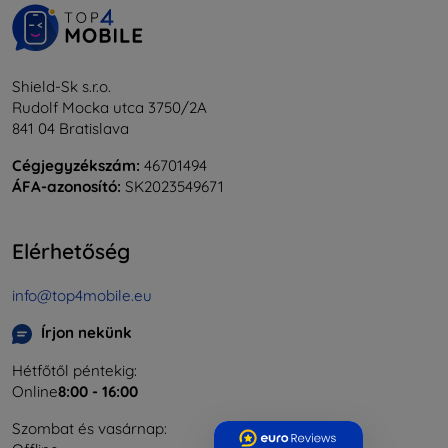
Shield-Sk s.r.o.
Rudolf Mocka utca 3750/2A
841 04 Bratislava
Cégjegyzékszám:
46701494
ÁFA-azonosító:
SK2023549671
Elérhetőség
info@top4mobile.eu
Írjon nekünk
Hétfőtől péntekig:
Online
8:00 - 16:00
Szombat és vasárnap: