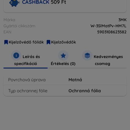
CASHBACK
509 Ft
Márka
3MK
Gyártói cikkszám
W-3SlMatPv-HM7L
EAN
5903108623582
Kijelzővédő fóliák
Kijelzővédők
Leírás és
Kedvezményes
specifikáció
Értékelés (0)
csomag
Povrchová úprava
Matná
Typ ochrannej fólie
Ochranná fólia