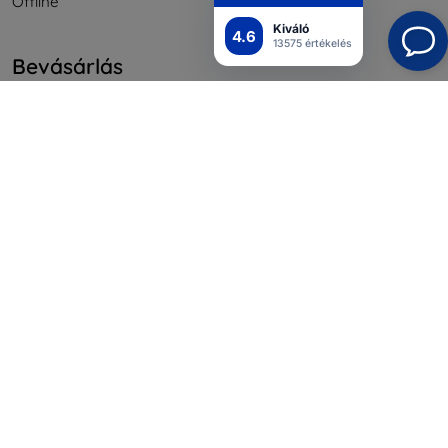
Offline
Kiváló
4.6
13575 értékelés
Bevásárlás
Szállítás & Fizetés
Blog
Cashback
Áru visszaküldése
Reklamáció
Kapcsolat
Nagykereskedelmi
Információ
Márkáink