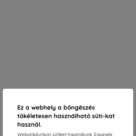
Ez a webhely a böngészés
tökéletesen használható süti-kat
használ.
3mk Silky Matt Privacy védőfólia Honor Play 8T-
Weboldalunkon sütiket használunk. Egyesek