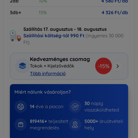
2db
10%
4 580 Ft/db
3db+
15%
4 326 Ft/db
Szállítás 17. augusztus - 18. augusztus
Szállítási költség-tól
990 Ft
(Ingyenes 30 000
Ft)
Kedvezményes csomag
-15%
Tokok + Kijelzővédők
Több információ
Miért nálunk vásároljon?
30
napig
14
éve a piacon
visszaküldheted
819416+
teljesített
5000+
áruátvételi
megrendelés
hely