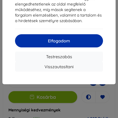
hez
elengedhetetlenek az oldal megfelelő
működéséhez, míg mások segítenek a
Alkalmas:
Honor Play 8T
forgalom elemzésében, valamint a tartalom és
a hirdetések személyre szabásában.
5 089 Ft
4 580 Ft
Elfogadom
Ár ÁFA nelkül
3 607 Ft
-10%
Kedvezmény kuponnal
EXTRA10
Kosárba
Testreszabás
Visszautasítani
Külső raktáron > 5 db
-
+
Kosárba
Mennyiségi kedvezmények