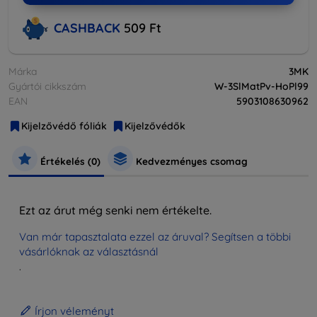
CASHBACK
509 Ft
Márka
3MK
Gyártói cikkszám
W-3SlMatPv-HoPl99
EAN
5903108630962
Kijelzővédő fóliák
Kijelzővédők
Értékelés (0)
Kedvezményes csomag
Ezt az árut még senki nem értékelte.
Van már tapasztalata ezzel az áruval? Segítsen a többi
vásárlóknak az választásnál
.
Írjon véleményt