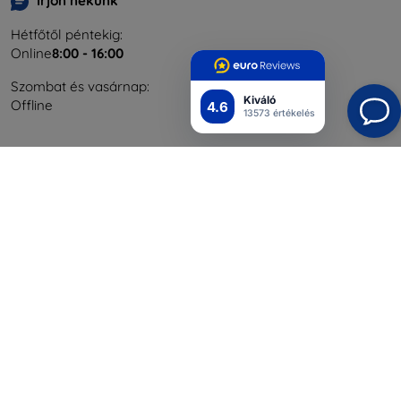
Írjon nekünk
Hétfőtől péntekig:
Online
8:00 - 16:00
Szombat és vasárnap:
Kiváló
Offline
4.6
13573 értékelés
Bevásárlás
Szállítás & Fizetés
Blog
Cashback
Áru visszaküldése
Reklamáció
Kapcsolat
Nagykereskedelmi