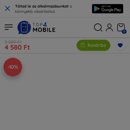
×
Töltsd le az alkalmazásunkat
a
könnyebb vásárláshoz.
0
5 089 Ft
Kosárba
4 580 Ft
-10%