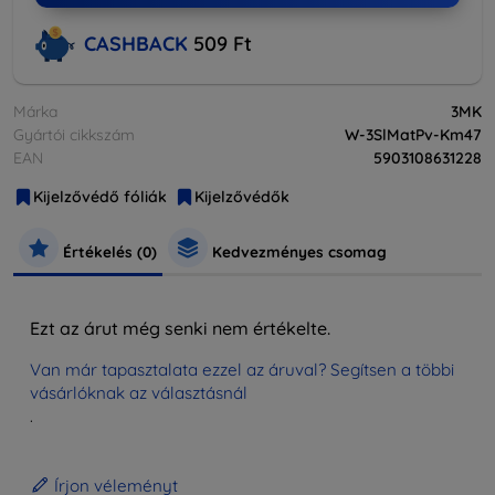
CASHBACK
509 Ft
Márka
3MK
Gyártói cikkszám
W-3SlMatPv-Km47
EAN
5903108631228
Kijelzővédő fóliák
Kijelzővédők
Értékelés (0)
Kedvezményes csomag
Ezt az árut még senki nem értékelte.
Van már tapasztalata ezzel az áruval? Segítsen a többi
vásárlóknak az választásnál
.
Írjon véleményt