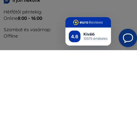
Írjon nekünk
Hétfőtől péntekig:
Online
8:00 - 16:00
Szombat és vasárnap:
Kiváló
Offline
4.6
13575 értékelés
Bevásárlás
Szállítás & Fizetés
Blog
Cashback
Áru visszaküldése
Reklamáció
Kapcsolat
Nagykereskedelmi