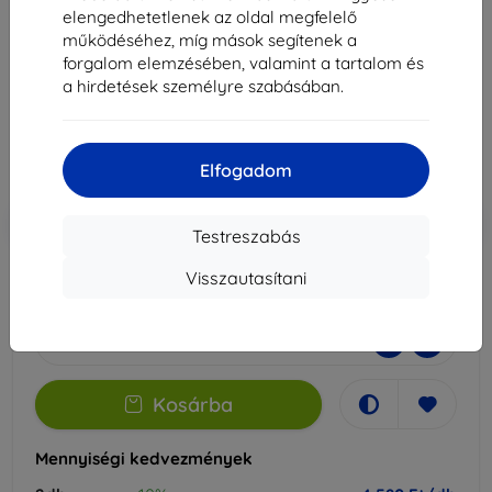
Drive 10-hez
elengedhetetlenek az oldal megfelelő
működéséhez, míg mások segítenek a
Alkalmas:
Kruger&Matz Drive 10
forgalom elemzésében, valamint a tartalom és
a hirdetések személyre szabásában.
5 089 Ft
4 580 Ft
Elfogadom
Ár ÁFA nelkül
3 607 Ft
-10%
Kedvezmény kuponnal
EXTRA10
Kosárba
Testreszabás
Visszautasítani
Külső raktáron > 5 db
-
+
Kosárba
Mennyiségi kedvezmények