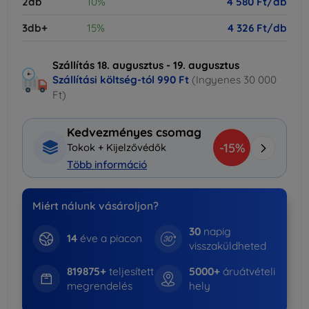
2db
10%
4 580 Ft/db
3db+
15%
4 326 Ft/db
Szállítás 18. augusztus - 19. augusztus
Szállítási költség-tól
990 Ft
(Ingyenes 30 000
Ft)
Kedvezményes csomag
-15%
Tokok + Kijelzővédők
Több információ
Miért nálunk vásároljon?
30
napig
14
éve a piacon
visszaküldheted
819875+
teljesített
5000+
áruátvételi
megrendelés
hely