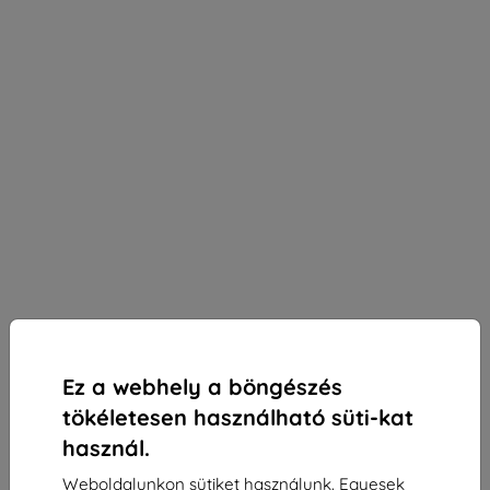
Ez a webhely a böngészés
tökéletesen használható süti-kat
használ.
3mk Silky Matt Privacy védőfólia Kruger&Matz
Weboldalunkon sütiket használunk. Egyesek