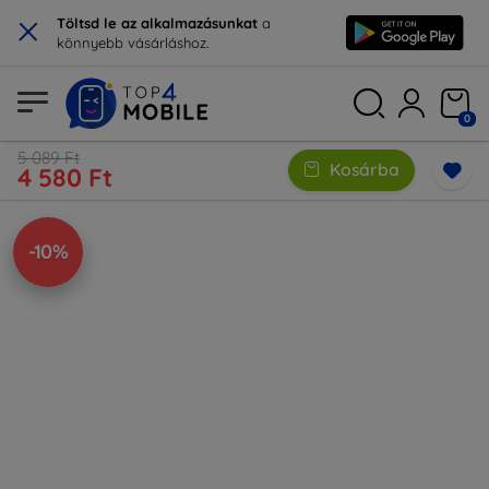
×
Töltsd le az alkalmazásunkat
a
könnyebb vásárláshoz.
0
5 089 Ft
Kosárba
4 580 Ft
-10%