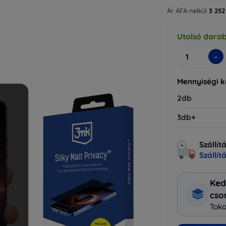
Ár ÁFA nelkül
3 252
Utolsó dara
-
Mennyiségi 
2db
3db+
Szállít
Szállít
Ked
cs
Toko