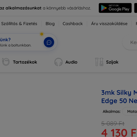
e az alkalmazásunkat
a könnyebb vásárláshoz.
Szállítás & Fizetés
Blog
Cashback
Áru visszaküldése
tünk?
Tartozékok
Audio
Szíjak
3mk Silky 
Edge 50 N
Alkalmas:
Moto
5 089 Ft
4 130 F