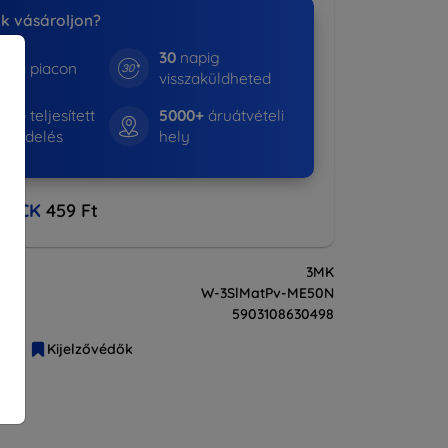
nk vásároljon?
30
napig
e a piacon
visszaküldheted
530+
teljesített
5000+
áruátvételi
rendelés
hely
BACK
459 Ft
3MK
W-3SlMatPv-ME50N
5903108630498
liák
Kijelzővédők