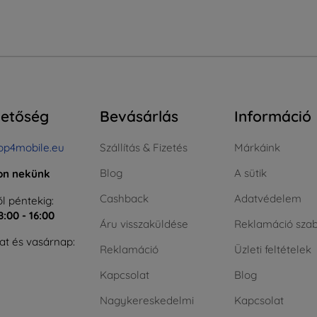
hetőség
Bevásárlás
Információ
op4mobile.eu
Szállítás & Fizetés
Márkáink
Blog
A sütik
jon nekünk
Cashback
Adatvédelem
l péntekig:
8:00 - 16:00
Áru visszaküldése
Reklamáció szab
t és vasárnap:
Reklamáció
Üzleti feltételek
Kapcsolat
Blog
Nagykereskedelmi
Kapcsolat