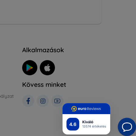
Alkalmazások
Kövess minket
ályzat
Kiváló
4.6
13574 értékelés