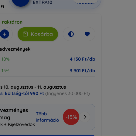
EXTRA10
 Ft
b raktáron
+
Kosárba
kedvezmények
10%
4 130 Ft/db
15%
3 901 Ft/db
ás 10. augusztus - 11. augusztus
ási költség-tól
990 Ft
(Ingyenes 30 000 Ft)
vezményes
Több
-15%
omag
információ
k + Kijelzővédők