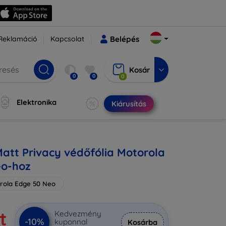
Reklamáció
Kapcsolat
Belépés
Kosár
0
0
0
Elektronika
Kiárusítás
Matt Privacy védőfólia Motorola
eo-hoz
rola Edge 50 Neo
t
Kedvezmény
-10%
kuponnal
Kosárba