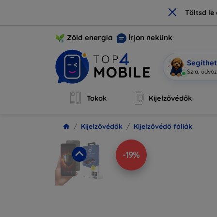
×
Töltsd l
Zöld energia
Írjon nekünk
Segíthe
M
|
Tokok
Kijelzővédők
Kijelzővédők
Kijelzővédő fóliák
-19%