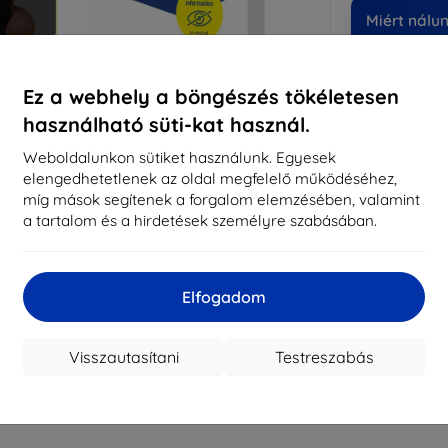
Miért nálu
14
év
Ez a webhely a böngészés tökéletesen
819
használható süti-kat használ.
meg
Weboldalunkon sütiket használunk. Egyesek
elengedhetetlenek az oldal megfelelő működéséhez,
míg mások segítenek a forgalom elemzésében, valamint
CASH
a tartalom és a hirdetések személyre szabásában.
Márka
Gyártói cikkszám
Elfogadom
EAN
Kijelzővédő fó
Visszautasítani
Testreszabás