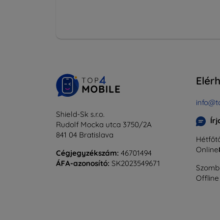
Elér
info@t
Shield-Sk s.r.o.
Ír
Rudolf Mocka utca 3750/2A
841 04 Bratislava
Hétfőtő
Online
Cégjegyzékszám:
46701494
ÁFA-azonosító:
SK2023549671
Szomba
Offline