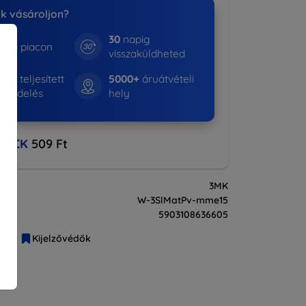
nk vásároljon?
30
napig
e a piacon
visszaküldheted
875+
teljesített
5000+
áruátvételi
rendelés
hely
BACK
509 Ft
3MK
W-3SlMatPv-mme15
5903108636605
liák
Kijelzővédők