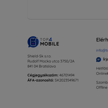
Elér
info@t
Shield-Sk s.r.o.
Ír
Rudolf Mocka utca 3750/2A
841 04 Bratislava
Hétfőtő
Online
Cégjegyzékszám:
46701494
ÁFA-azonosító:
SK2023549671
Szomba
Offline