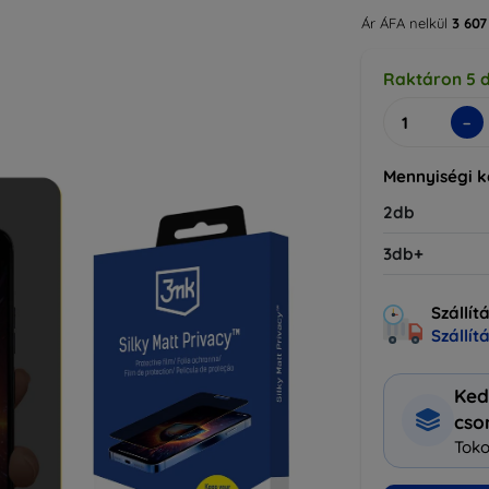
Ár ÁFA nelkül
3 607
Raktáron 5 
-
Mennyiségi 
2db
3db+
Szállít
Szállít
Ked
cs
Toko