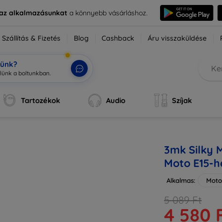
e az alkalmazásunkat
a könnyebb vásárláshoz.
Szállítás & Fizetés
Blog
Cashback
Áru visszaküldése
tünk?
Tartozékok
Audio
Szíjak
3mk Silky 
Moto E15-h
Alkalmas:
Moto
5 089 Ft
4 580 