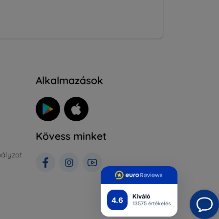
Alkalmazások
Kövess minket
ályzat
Kiváló
4.6
13575 értékelés