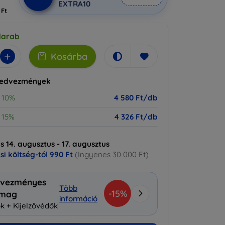
EXTRA10
 Ft
darab
+
Kosárba
kedvezmények
10%
4 580 Ft/db
15%
4 326 Ft/db
ás 14. augusztus - 17. augusztus
ási költség-tól
990 Ft
(Ingyenes 30 000 Ft)
vezményes
Több
-15%
omag
információ
k + Kijelzővédők