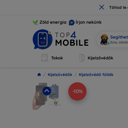
×
Töltsd l
Zöld energia
Írjon nekünk
Segíthe
|
Tokok
Kijelzővédők
Kijelzővédők
Kijelzővédő fóliák
-10%