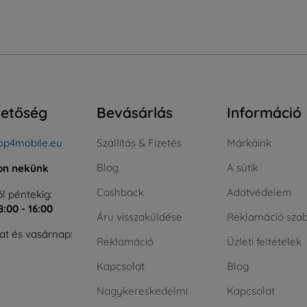
hetőség
Bevásárlás
Információ
op4mobile.eu
Szállítás & Fizetés
Márkáink
Blog
A sütik
jon nekünk
Cashback
Adatvédelem
l péntekig:
8:00 - 16:00
Áru visszaküldése
Reklamáció szab
t és vasárnap:
Reklamáció
Üzleti feltételek
Kapcsolat
Blog
Nagykereskedelmi
Kapcsolat