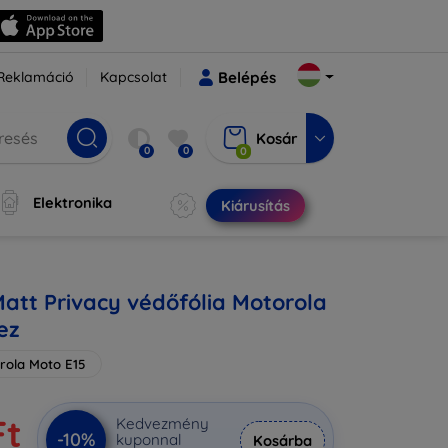
Reklamáció
Kapcsolat
Belépés
Kosár
0
0
0
Elektronika
Kiárusítás
Matt Privacy védőfólia Motorola
ez
rola Moto E15
Ft
Kedvezmény
-10%
kuponnal
Kosárba