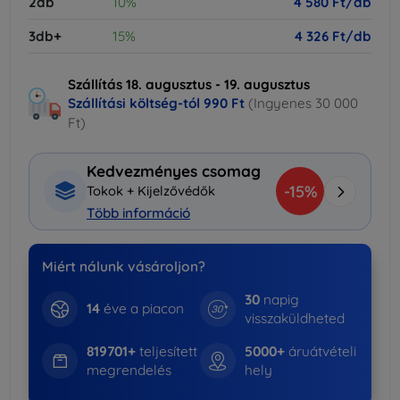
2db
10%
4 580 Ft/db
3db+
15%
4 326 Ft/db
Szállítás 18. augusztus - 19. augusztus
Szállítási költség-tól
990 Ft
(Ingyenes 30 000
Ft)
Kedvezményes csomag
-15%
Tokok + Kijelzővédők
Több információ
Miért nálunk vásároljon?
30
napig
14
éve a piacon
visszaküldheted
819701+
teljesített
5000+
áruátvételi
megrendelés
hely