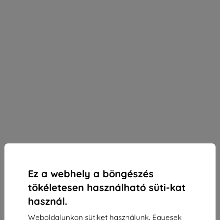
Ez a webhely a böngészés
tökéletesen használható süti-kat
használ.
3mk Silky Matt Privacy védőfólia Motorola Moto G
Weboldalunkon sütiket használunk. Egyesek