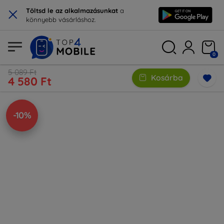
×
Töltsd le az alkalmazásunkat
a
könnyebb vásárláshoz.
0
5 089 Ft
Kosárba
4 580 Ft
-10%