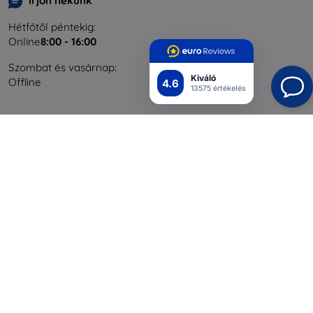
Írjon nekünk
Hétfőtől péntekig:
Online
8:00 - 16:00
Szombat és vasárnap:
Kiváló
Offline
4.6
13575 értékelés
Bevásárlás
Szállítás & Fizetés
Blog
Cashback
Áru visszaküldése
Reklamáció
Kapcsolat
Nagykereskedelmi