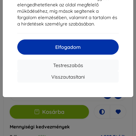
5G 2025-hez
elengedhetetlenek az oldal megfelelő
működéséhez, míg mások segítenek a
Alkalmas:
Motorola MOTO G
forgalom elemzésében, valamint a tartalom és
a hirdetések személyre szabásában.
5 089 Ft
4 580 Ft
Elfogadom
Ár ÁFA nelkül
3 607 Ft
-10%
Kedvezmény kuponnal
EXTRA10
Kosárba
Testreszabás
Visszautasítani
Külső raktáron > 5 db
-
+
Kosárba
Mennyiségi kedvezmények