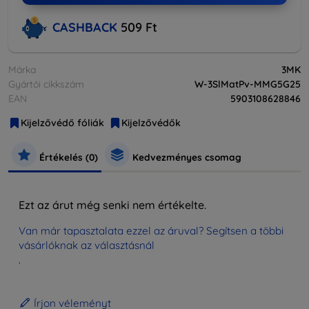
CASHBACK
509 Ft
Márka
3MK
Gyártói cikkszám
W-3SlMatPv-MMG5G25
EAN
5903108628846
Kijelzővédő fóliák
Kijelzővédők
Értékelés (0)
Kedvezményes csomag
Ezt az árut még senki nem értékelte.
Van már tapasztalata ezzel az áruval? Segítsen a többi
vásárlóknak az választásnál
.
Írjon véleményt