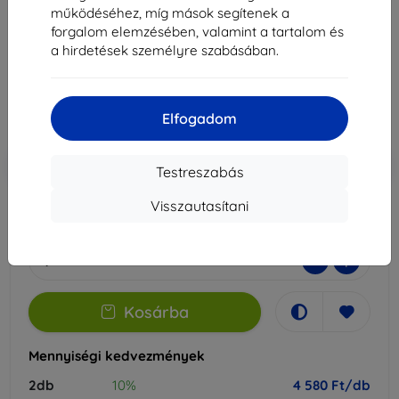
működéséhez, míg mások segítenek a
Alkalmas:
Asus Zenfone 10
forgalom elemzésében, valamint a tartalom és
a hirdetések személyre szabásában.
5 089 Ft
4 580 Ft
Elfogadom
Ár ÁFA nelkül
3 607 Ft
-10%
Kedvezmény kuponnal
EXTRA10
Kosárba
Testreszabás
Visszautasítani
Raktáron > 5 darab
-
+
Kosárba
Mennyiségi kedvezmények
2db
10%
4 580 Ft/db