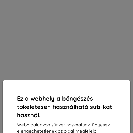
Ez a webhely a böngészés
tökéletesen használható süti-kat
használ.
Weboldalunkon sütiket használunk. Egyesek
3mk Silky Matt Privacy védőfólia Asus Zenfone 10-
elengedhetetlenek az oldal megfelelő
hez