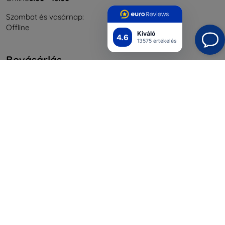
Szombat és vasárnap:
Offline
Kiváló
4.6
13575 értékelés
Bevásárlás
Szállítás & Fizetés
Blog
Cashback
Áru visszaküldése
Reklamáció
Kapcsolat
Nagykereskedelmi
Információ