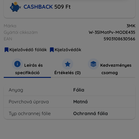
CASHBACK
509 Ft
Márka
3MK
Gyártói cikkszám
W-3SlMatPv-MODE435
EAN
5903108630566
Kijelzővédő fóliák
Kijelzővédők
Leírás és
Kedvezményes
specifikáció
Értékelés (0)
csomag
Anyag
Fólia
Povrchová úprava
Matná
Typ ochrannej fólie
Ochranná fólia