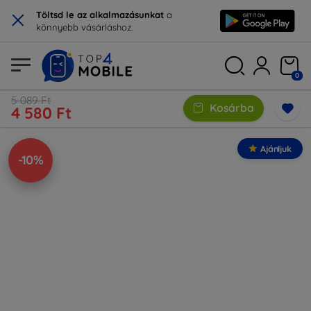
×
Töltsd le az alkalmazásunkat
a
könnyebb vásárláshoz.
0
5 089 Ft
Kosárba
4 580 Ft
Ajánljuk
-10%