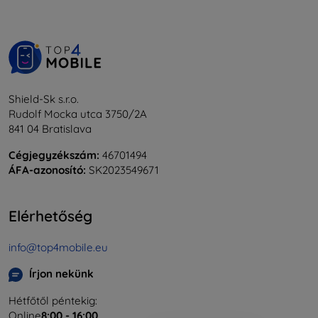
Shield-Sk s.r.o.
Rudolf Mocka utca 3750/2A
841 04 Bratislava
Cégjegyzékszám:
46701494
ÁFA-azonosító:
SK2023549671
Elérhetőség
info@top4mobile.eu
Írjon nekünk
Hétfőtől péntekig:
Online
8:00 - 16:00