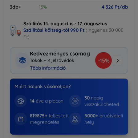
3db+
15%
4 326 Ft/db
Szállítás 14. augusztus - 17. augusztus
Szállítási költség-tól
990 Ft
(Ingyenes 30 000
Ft)
Kedvezményes csomag
-15%
Tokok + Kijelzővédők
Több információ
Miért nálunk vásároljon?
30
napig
14
éve a piacon
visszaküldheted
819875+
teljesített
5000+
áruátvételi
megrendelés
hely