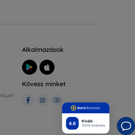
Alkalmazások
Kövess minket
ályzat
Kiváló
4.6
13574 értékelés