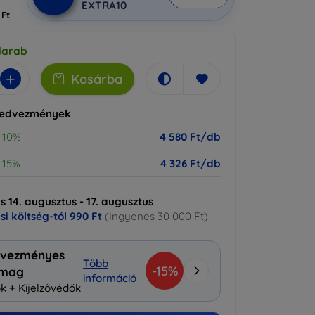
EXTRA10
 Ft
darab
+
Kosárba
kedvezmények
10%
4 580 Ft/db
15%
4 326 Ft/db
ás 14. augusztus - 17. augusztus
ási költség-tól
990 Ft
(Ingyenes 30 000 Ft)
vezményes
Több
-15%
omag
információ
k + Kijelzővédők