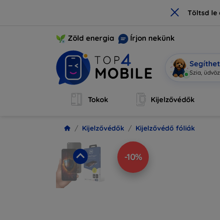
×
Töltsd l
Zöld energia
Írjon nekünk
Segíthe
Mo
|
Tokok
Kijelzővédők
Kijelzővédők
Kijelzővédő fóliák
-10%