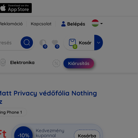
Reklamáció
Kapcsolat
Belépés
Kosár
0
0
0
Elektronika
Kiárusítás
Matt Privacy védőfólia Nothing
z
ing Phone 1
Ft
Kedvezmény
-10%
kuponnal
Kosárba