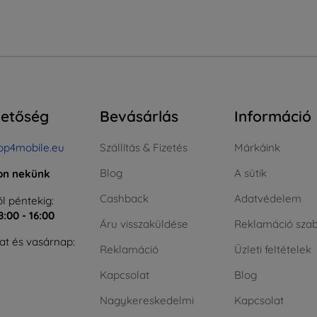
hetőség
Bevásárlás
Információ
op4mobile.eu
Szállítás & Fizetés
Márkáink
Blog
A sütik
jon nekünk
Cashback
Adatvédelem
l péntekig:
8:00 - 16:00
Áru visszaküldése
Reklamáció szab
t és vasárnap:
Reklamáció
Üzleti feltételek
Kapcsolat
Blog
Nagykereskedelmi
Kapcsolat