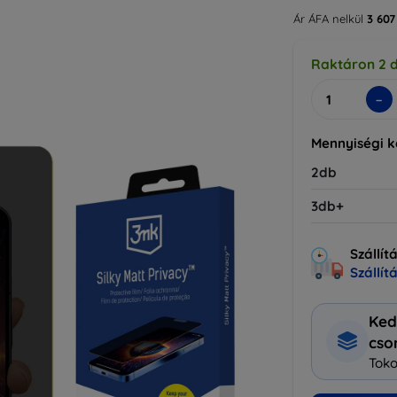
Ár ÁFA nelkül
3 607
Raktáron 2 
-
Mennyiségi 
2db
3db+
Szállít
Szállít
Ked
cs
Toko