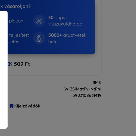
nk vásároljon?
30
napig
e a piacon
visszaküldheted
530+
teljesített
5000+
áruátvételi
rendelés
hely
BACK
509 Ft
3MK
W-3SlMatPv-NtPh1
5903108631419
liák
Kijelzővédők