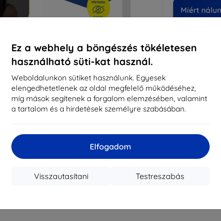
Miért nálu
14
év
Ez a webhely a böngészés tökéletesen
819
használható süti-kat használ.
meg
Weboldalunkon sütiket használunk. Egyesek
elengedhetetlenek az oldal megfelelő működéséhez,
míg mások segítenek a forgalom elemzésében, valamint
CASH
a tartalom és a hirdetések személyre szabásában.
Márka
Gyártói cikkszám
Elfogadom
EAN
Kijelzővédő fó
Visszautasítani
Testreszabás