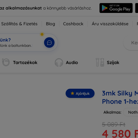
e az alkalmazásunkat
a könnyebb vásárláshoz.
Szállítás & Fizetés
Blog
Cashback
Áru visszaküldése
tünk?
Tartozékok
Audio
Szíjak
3mk Silky 
Ajánljuk
Phone 1-he
Alkalmas:
Noth
5 089 Ft
4 580 