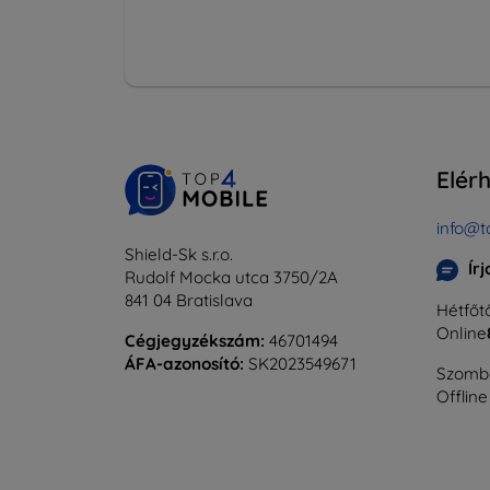
Elér
info@t
Shield-Sk s.r.o.
Ír
Rudolf Mocka utca 3750/2A
841 04 Bratislava
Hétfőtő
Online
Cégjegyzékszám:
46701494
ÁFA-azonosító:
SK2023549671
Szomba
Offline