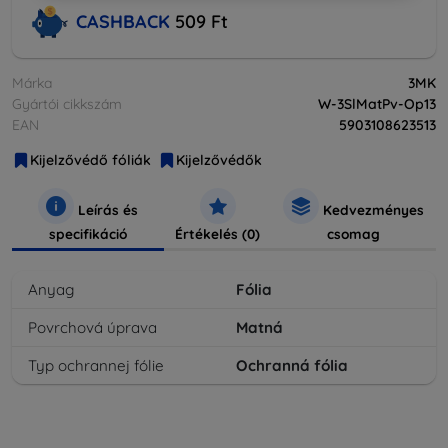
CASHBACK
509 Ft
Márka
3MK
Gyártói cikkszám
W-3SlMatPv-Op13
EAN
5903108623513
Kijelzővédő fóliák
Kijelzővédők
Leírás és
Kedvezményes
specifikáció
Értékelés (0)
csomag
Anyag
Fólia
Povrchová úprava
Matná
Typ ochrannej fólie
Ochranná fólia