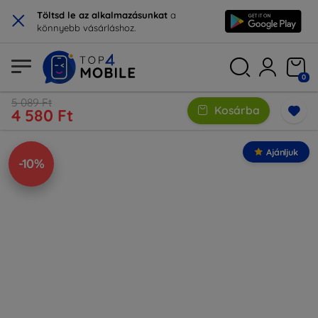
×
Töltsd le az alkalmazásunkat
a
könnyebb vásárláshoz.
0
5 089 Ft
Kosárba
4 580 Ft
Ajánljuk
-10%