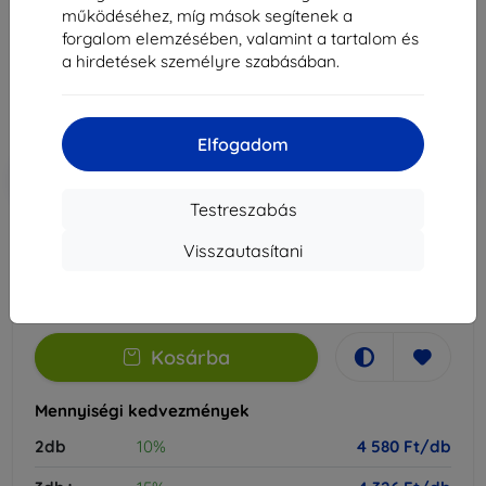
Alkalmas:
OnePlus 13
működéséhez, míg mások segítenek a
forgalom elemzésében, valamint a tartalom és
5 089 Ft
a hirdetések személyre szabásában.
4 580 Ft
Ár ÁFA nelkül
3 607 Ft
Elfogadom
-10%
Kedvezmény kuponnal
EXTRA10
Kosárba
Testreszabás
Visszautasítani
Raktáron > 5 darab
-
+
Kosárba
Mennyiségi kedvezmények
2db
10%
4 580 Ft/db