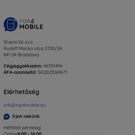
Shield-Sk s.r.o.
Rudolf Mocka utca 3750/2A
841 04 Bratislava
Cégjegyzékszám:
46701494
ÁFA-azonosító:
SK2023549671
Elérhetőség
info@top4mobile.eu
Írjon nekünk
Hétfőtől péntekig:
Online
8:00 - 16:00