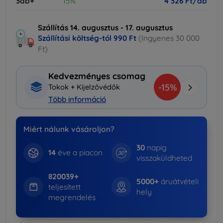
3db+
15%
4 326 Ft/db
Szállítás 14. augusztus - 17. augusztus
Szállítási költség-tól
990 Ft
(Ingyenes 30 000
Ft)
Kedvezményes csomag
-15%
Tokok + Kijelzővédők
Több információ
Miért nálunk vásároljon?
30
napig
14
éve a piacon
visszaküldheted
820039+
5000+
áruátvételi
teljesített
hely
megrendelés