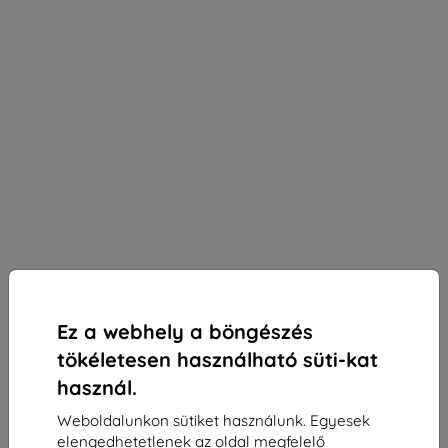
Ez a webhely a böngészés
tökéletesen használható süti-kat
használ.
Weboldalunkon sütiket használunk. Egyesek
3mk Silky Matt Privacy védőfólia OnePlus 13-hoz
elengedhetetlenek az oldal megfelelő