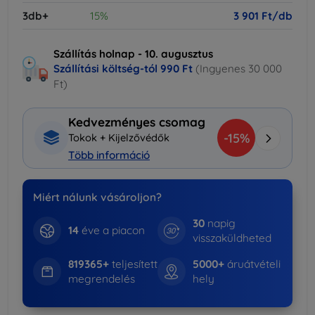
3db+
15%
3 901 Ft/db
Szállítás holnap - 10. augusztus
Szállítási költség-tól
990 Ft
(Ingyenes 30 000
Ft)
Kedvezményes csomag
-15%
Tokok + Kijelzővédők
Több információ
Miért nálunk vásároljon?
30
napig
14
éve a piacon
visszaküldheted
819365+
teljesített
5000+
áruátvételi
megrendelés
hely