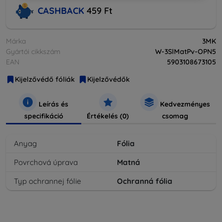
CASHBACK
459 Ft
Márka
3MK
Gyártói cikkszám
W-3SlMatPv-OPN5
EAN
5903108673105
Kijelzővédő fóliák
Kijelzővédők
Leírás és
Kedvezményes
specifikáció
Értékelés (0)
csomag
Anyag
Fólia
Povrchová úprava
Matná
Typ ochrannej fólie
Ochranná fólia