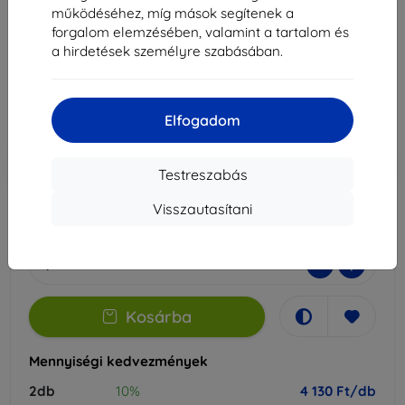
működéséhez, míg mások segítenek a
Alkalmas:
OnePlus Nord 5
forgalom elemzésében, valamint a tartalom és
a hirdetések személyre szabásában.
5 089 Ft
4 130 Ft
Elfogadom
Ár ÁFA nelkül
3 252 Ft
-10%
Kedvezmény kuponnal
EXTRA10
Kosárba
Testreszabás
Visszautasítani
Utolsó darab raktáron
-
+
Kosárba
Mennyiségi kedvezmények
2db
10%
4 130 Ft/db