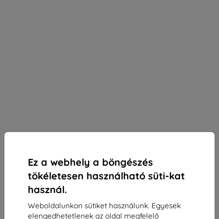
Ez a webhely a böngészés
tökéletesen használható süti-kat
használ.
Weboldalunkon sütiket használunk. Egyesek
3mk Silky Matt Privacy védőfólia OnePlus Nord 5-
elengedhetetlenek az oldal megfelelő
hez