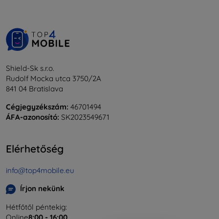
Shield-Sk s.r.o.
Rudolf Mocka utca 3750/2A
841 04 Bratislava
Cégjegyzékszám:
46701494
ÁFA-azonosító:
SK2023549671
Elérhetőség
info@top4mobile.eu
Írjon nekünk
Hétfőtől péntekig:
Online
8:00 - 16:00