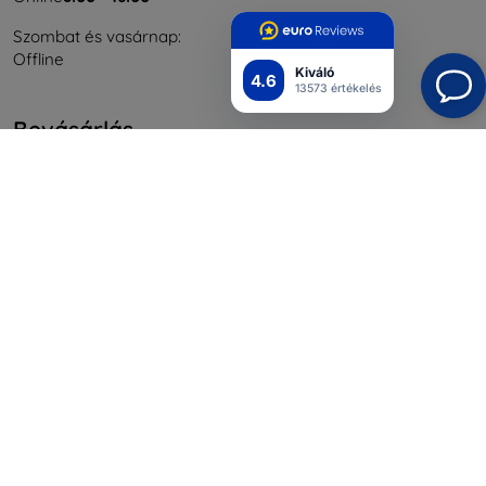
Szombat és vasárnap:
Offline
Kiváló
4.6
13573 értékelés
Bevásárlás
Szállítás & Fizetés
Blog
Cashback
Áru visszaküldése
Reklamáció
Kapcsolat
Nagykereskedelmi
Információ