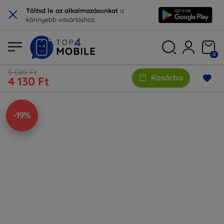
×
Töltsd le az alkalmazásunkat
a
könnyebb vásárláshoz.
0
5 089 Ft
Kosárba
4 130 Ft
-19%