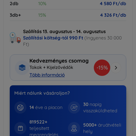
2db
10%
4 580 Ft/db
3db+
15%
4 326 Ft/db
Szállítás 13. augusztus - 14. augusztus
Szállítási költség-tól
990 Ft
(Ingyenes 30 000
Ft)
Kedvezményes csomag
-15%
Tokok + Kijelzővédők
Több információ
Miért nálunk vásároljon?
30
napig
14
éve a piacon
visszaküldheted
819522+
5000+
áruátvételi
teljesített
hely
megrendelés