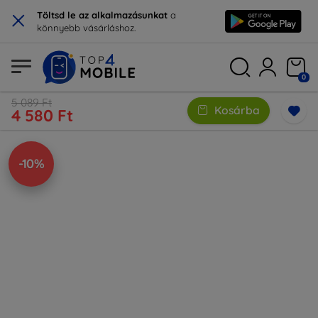
×
Töltsd le az alkalmazásunkat
a
könnyebb vásárláshoz.
0
5 089 Ft
Kosárba
4 580 Ft
-10%