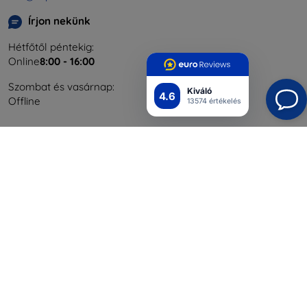
Írjon nekünk
Hétfőtől péntekig:
Online
8:00 - 16:00
Szombat és vasárnap:
Kiváló
4.6
Offline
13574 értékelés
Bevásárlás
Szállítás & Fizetés
Blog
Cashback
Áru visszaküldése
Reklamáció
Kapcsolat