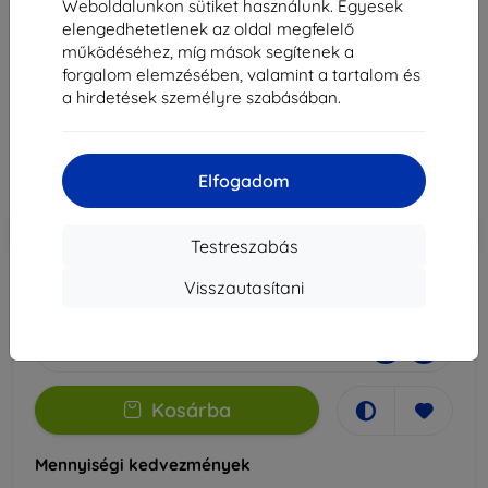
3mk Silky Matt Privacy védőfólia OnePlus Nord CE
Weboldalunkon sütiket használunk. Egyesek
4-hez
elengedhetetlenek az oldal megfelelő
működéséhez, míg mások segítenek a
Alkalmas:
OnePlus Nord CE 4
forgalom elemzésében, valamint a tartalom és
a hirdetések személyre szabásában.
5 089 Ft
4 580 Ft
Ár ÁFA nelkül
3 607 Ft
Elfogadom
-10%
Kedvezmény kuponnal
EXTRA10
Kosárba
Testreszabás
Visszautasítani
Raktáron 1 darab
-
+
Kosárba
Mennyiségi kedvezmények