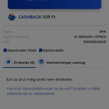
CASHBACK
509 Ft
Márka
3MK
Gyártói cikkszám
W-3SlMatPv-OPNC4
EAN
5903108631631
Kijelzővédő fóliák
Kijelzővédők
Értékelés (0)
Kedvezményes csomag
Ezt az árut még senki nem értékelte.
Van már tapasztalata ezzel az áruval? Segítsen a többi
vásárlóknak az választásnál
.