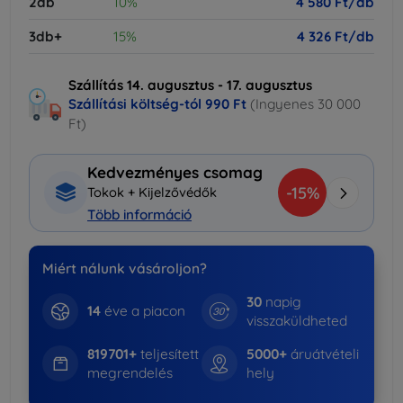
2db
10%
4 580 Ft/db
3db+
15%
4 326 Ft/db
Szállítás 14. augusztus - 17. augusztus
Szállítási költség-tól
990 Ft
(Ingyenes 30 000
Ft)
Kedvezményes csomag
-15%
Tokok + Kijelzővédők
Több információ
Miért nálunk vásároljon?
30
napig
14
éve a piacon
visszaküldheted
819701+
teljesített
5000+
áruátvételi
megrendelés
hely