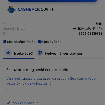
CASHBACK
509 Ft
Márka
3MK
Gyártói cikkszám
W-3SlMatPv-R14P+
EAN
5903108639538
Kijelzővédő fóliák
Kijelzővédők
Értékelés (0)
Kedvezményes csomag
Ezt az árut még senki nem értékelte.
Van már tapasztalata ezzel az áruval? Segítsen a többi
vásárlóknak az választásnál
.
Írjon véleményt