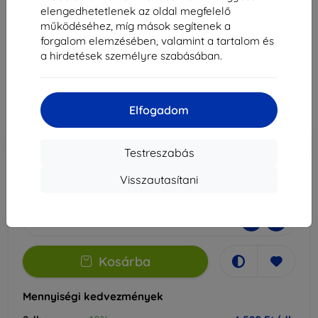
hoz
elengedhetetlenek az oldal megfelelő
működéséhez, míg mások segítenek a
Alkalmas:
Realme 14 Pro+
forgalom elemzésében, valamint a tartalom és
a hirdetések személyre szabásában.
5 089 Ft
4 580 Ft
Elfogadom
Ár ÁFA nelkül
3 607 Ft
-10%
Kedvezmény kuponnal
EXTRA10
Kosárba
Testreszabás
Visszautasítani
Raktáron > 5 darab
-
+
Kosárba
Mennyiségi kedvezmények