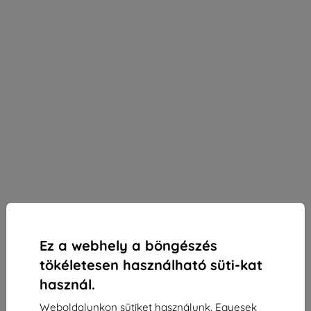
Ez a webhely a böngészés
tökéletesen használható süti-kat
használ.
3mk Silky Matt Privacy védőfólia Realme 14 Pro+-
Weboldalunkon sütiket használunk. Egyesek