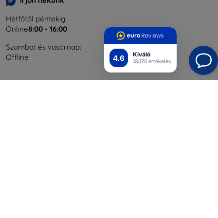
Írjon nekünk
Hétfőtől péntekig:
Online
8:00 - 16:00
Szombat és vasárnap:
Kiváló
Offline
4.6
13575 értékelés
Bevásárlás
Szállítás & Fizetés
Blog
Cashback
Áru visszaküldése
Reklamáció
Kapcsolat
Nagykereskedelmi