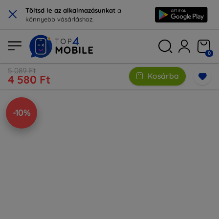
×
Töltsd le az alkalmazásunkat
a
könnyebb vásárláshoz.
0
5 089 Ft
Kosárba
4 580 Ft
-10%