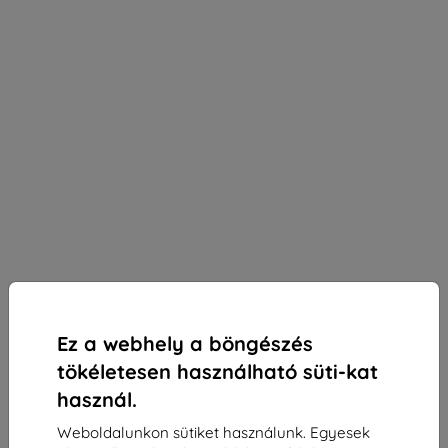
Ez a webhely a böngészés
tökéletesen használható süti-kat
használ.
Weboldalunkon sütiket használunk. Egyesek
3mk Silky Matt Privacy védőfólia Realme C75x-hez