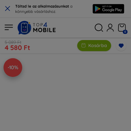
×
Töltsd le az alkalmazásunkat
a
könnyebb vásárláshoz.
0
5 089 Ft
Kosárba
4 580 Ft
-10%