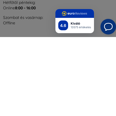
Hétfőtől péntekig:
Online
8:00 - 16:00
Szombat és vasárnap:
Offline
Kiváló
4.6
13575 értékelés
Bevásárlás
Szállítás & Fizetés
Blog
Cashback
Áru visszaküldése
Reklamáció
Kapcsolat
Nagykereskedelmi