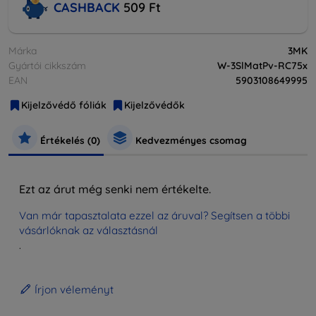
CASHBACK
509 Ft
Márka
3MK
Gyártói cikkszám
W-3SlMatPv-RC75x
EAN
5903108649995
Kijelzővédő fóliák
Kijelzővédők
Értékelés (0)
Kedvezményes csomag
Ezt az árut még senki nem értékelte.
Van már tapasztalata ezzel az áruval? Segítsen a többi
vásárlóknak az választásnál
.
Írjon véleményt