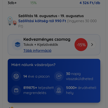
3db+
15%
4 326 Ft/db
Szállítás 18. augusztus - 19. augusztus
Szállítási költség-tól
990 Ft
(Ingyenes 30 000
Ft)
Kedvezményes csomag
-15%
Tokok + Kijelzővédők
Több információ
Miért nálunk vásároljon?
30
napig
14
éve a piacon
visszaküldheted
819875+
teljesített
5000+
áruátvételi
megrendelés
hely