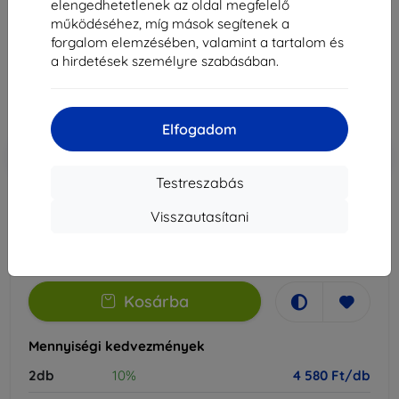
elengedhetetlenek az oldal megfelelő
Alkalmas:
Realme C75x
működéséhez, míg mások segítenek a
forgalom elemzésében, valamint a tartalom és
5 089 Ft
a hirdetések személyre szabásában.
4 580 Ft
Ár ÁFA nelkül
3 607 Ft
Elfogadom
-10%
Kedvezmény kuponnal
EXTRA10
Kosárba
Testreszabás
Visszautasítani
Külső raktáron > 5 db
-
+
Kosárba
Mennyiségi kedvezmények
2db
10%
4 580 Ft/db