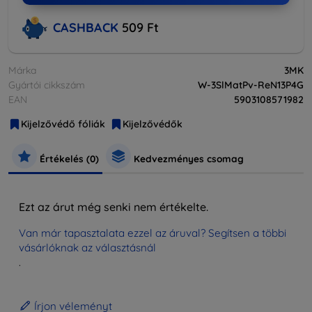
CASHBACK
509 Ft
Márka
3MK
Gyártói cikkszám
W-3SlMatPv-ReN13P4G
EAN
5903108571982
Kijelzővédő fóliák
Kijelzővédők
Értékelés (0)
Kedvezményes csomag
Ezt az árut még senki nem értékelte.
Van már tapasztalata ezzel az áruval? Segítsen a többi
vásárlóknak az választásnál
.
Írjon véleményt