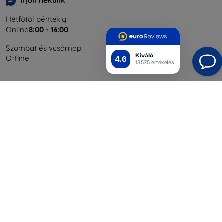
Írjon nekünk
Hétfőtől péntekig:
Online
8:00 - 16:00
Szombat és vasárnap:
Kiváló
Offline
4.6
13575 értékelés
Bevásárlás
Szállítás & Fizetés
Blog
Cashback
Áru visszaküldése
Reklamáció
Kapcsolat
Nagykereskedelmi