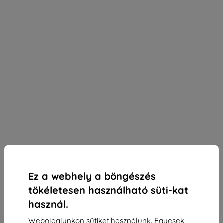
Ez a webhely a böngészés
tökéletesen használható süti-kat
használ.
3mk Silky Matt Privacy védőfólia Redmi Note 13
Weboldalunkon sütiket használunk. Egyesek