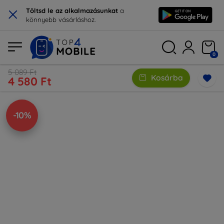
×
Töltsd le az alkalmazásunkat
a
könnyebb vásárláshoz.
0
5 089 Ft
Kosárba
4 580 Ft
-10%