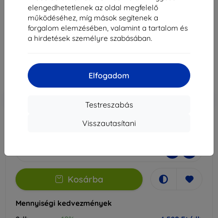
Pro 4G-hez
elengedhetetlenek az oldal megfelelő
működéséhez, míg mások segítenek a
Alkalmas:
Xiaomi Redmi Note 13 Pro
forgalom elemzésében, valamint a tartalom és
a hirdetések személyre szabásában.
5 089 Ft
4 580 Ft
Elfogadom
Ár ÁFA nelkül
3 607 Ft
-10%
Kedvezmény kuponnal
EXTRA10
Kosárba
Testreszabás
Visszautasítani
Raktáron > 5 darab
-
+
Kosárba
Mennyiségi kedvezmények