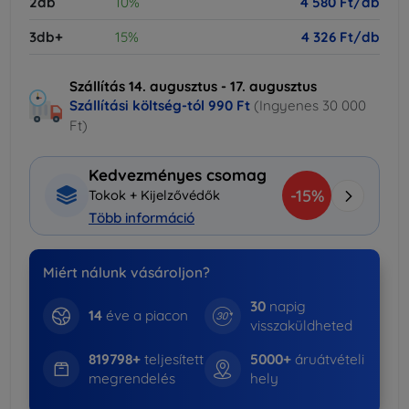
2db
10%
4 580 Ft/db
3db+
15%
4 326 Ft/db
Szállítás 14. augusztus - 17. augusztus
Szállítási költség-tól
990 Ft
(Ingyenes 30 000
Ft)
Kedvezményes csomag
-15%
Tokok + Kijelzővédők
Több információ
Miért nálunk vásároljon?
30
napig
14
éve a piacon
visszaküldheted
819798+
teljesített
5000+
áruátvételi
megrendelés
hely