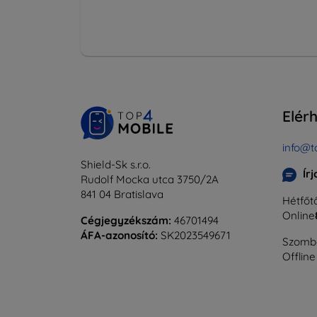
Elér
info@t
Shield-Sk s.r.o.
Ír
Rudolf Mocka utca 3750/2A
841 04 Bratislava
Hétfőtő
Online
Cégjegyzékszám:
46701494
ÁFA-azonosító:
SK2023549671
Szomba
Offline