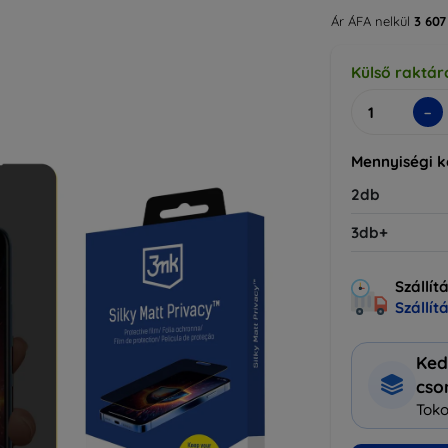
Ár ÁFA nelkül
3 607
Külső raktár
-
Mennyiségi 
2db
3db+
Szállít
Szállít
Ked
cs
Toko