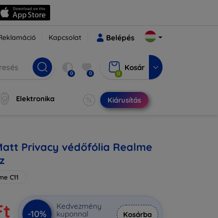
Reklamáció
Kapcsolat
Belépés
Kosár
0
0
0
Elektronika
Kiárusítás
Matt Privacy védőfólia Realme
z
me C11
Ft
Kedvezmény
-10%
kuponnal
Kosárba