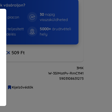
nk vásároljon?
30
napig
e a piacon
visszaküldheted
530+
teljesített
5000+
áruátvételi
rendelés
hely
BACK
509 Ft
3MK
W-3SlMatPv-RmC1141
5903108631273
liák
Kijelzővédők