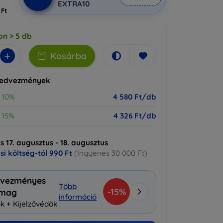
EXTRA10
 Ft
on > 5 db
+
Kosárba
kedvezmények
10%
4 580 Ft/db
15%
4 326 Ft/db
ás 17. augusztus - 18. augusztus
ási költség-tól
990 Ft
(Ingyenes 30 000 Ft)
vezményes
Több
-15%
omag
információ
k + Kijelzővédők