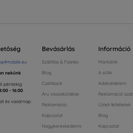
hetőség
Bevásárlás
Információ
op4mobile.eu
Szállítás & Fizetés
Márkáink
Blog
A sütik
jon nekünk
Cashback
Adatvédelem
l péntekig:
8:00 - 16:00
Áru visszaküldése
Reklamáció szab
t és vasárnap:
Reklamáció
Üzleti feltételek
Kapcsolat
Blog
Nagykereskedelmi
Kapcsolat