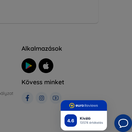
Alkalmazások
Kövess minket
ályzat
Kiváló
4.6
13574 értékelés