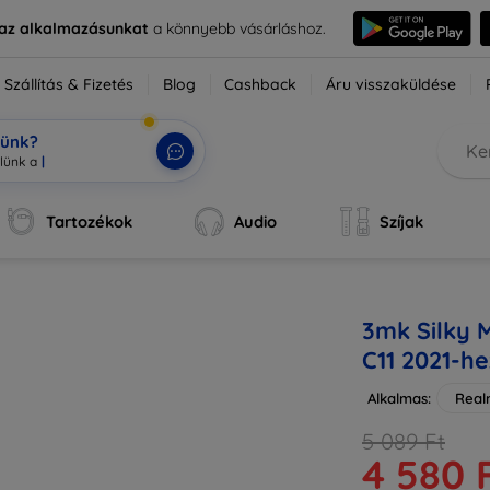
e az alkalmazásunkat
a könnyebb vásárláshoz.
Szállítás & Fizetés
Blog
Cashback
Áru visszaküldése
tünk?
Tartozékok
Audio
Szíjak
3mk Silky 
C11 2021-he
Alkalmas:
Real
5 089 Ft
4 580 