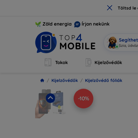
×
Töltsd l
Zöld energia
Írjon nekünk
Segíthe
Mobi
|
Tokok
Kijelzővédők
Kijelzővédők
Kijelzővédő fóliák
-10%