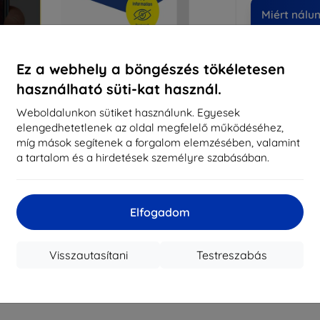
Miért nálu
14
év
Ez a webhely a böngészés tökéletesen
819
használható süti-kat használ.
meg
Weboldalunkon sütiket használunk. Egyesek
elengedhetetlenek az oldal megfelelő működéséhez,
míg mások segítenek a forgalom elemzésében, valamint
CASH
a tartalom és a hirdetések személyre szabásában.
Márka
Gyártói cikkszám
Elfogadom
EAN
Kijelzővédő fó
Visszautasítani
Testreszabás