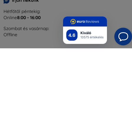
Írjon nekünk
Hétfőtől péntekig:
Online
8:00 - 16:00
Szombat és vasárnap:
Kiváló
Offline
4.6
13575 értékelés
Bevásárlás
Szállítás & Fizetés
Blog
Cashback
Áru visszaküldése
Reklamáció
Kapcsolat
Nagykereskedelmi