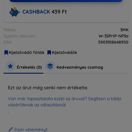
CASHBACK
439 Ft
Márka
3MK
Gyártói cikkszám
W-3SPrtP-NP3a
EAN
5903108648950
Kijelzővédő fóliák
Kijelzővédők
Értékelés (0)
Kedvezményes csomag
Ezt az árut még senki nem értékelte.
Van már tapasztalata ezzel az áruval? Segítsen a többi
vásárlóknak az választásnál
.
Írjon véleményt