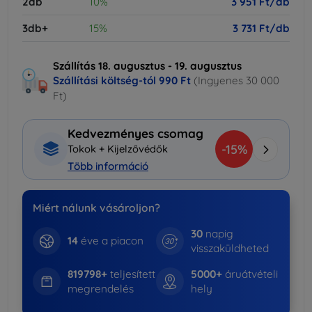
2db
10%
3 951 Ft/db
3db+
15%
3 731 Ft/db
Szállítás 18. augusztus - 19. augusztus
Szállítási költség-tól
990 Ft
(Ingyenes 30 000
Ft)
Kedvezményes csomag
-15%
Tokok + Kijelzővédők
Több információ
Miért nálunk vásároljon?
30
napig
14
éve a piacon
visszaküldheted
819798+
teljesített
5000+
áruátvételi
megrendelés
hely