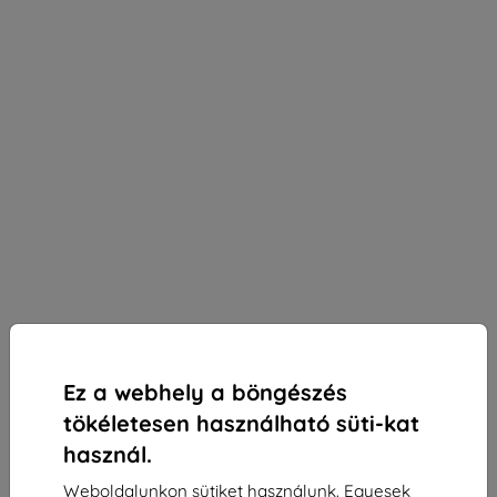
Ez a webhely a böngészés
tökéletesen használható süti-kat
használ.
3mk SilverProtection+ védőfólia Nothing Phone
Weboldalunkon sütiket használunk. Egyesek