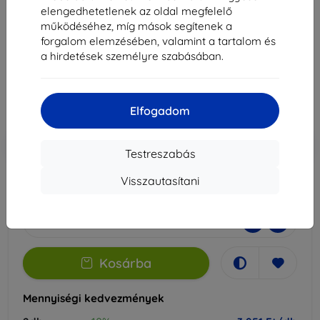
(3a) / (3a) Pro-hoz
elengedhetetlenek az oldal megfelelő
működéséhez, míg mások segítenek a
Alkalmas:
Google Pixel 3A
Nothing Phone 3A Pro
forgalom elemzésében, valamint a tartalom és
a hirdetések személyre szabásában.
4 390 Ft
3 951 Ft
Elfogadom
Ár ÁFA nelkül
3 111 Ft
-10%
Kedvezmény kuponnal
EXTRA10
Kosárba
Testreszabás
Visszautasítani
Külső raktáron > 5 db
-
+
Kosárba
Mennyiségi kedvezmények