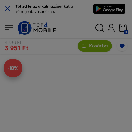
×
Töltsd le az alkalmazásunkat
a
könnyebb vásárláshoz.
0
4 390 Ft
Kosárba
3 951 Ft
-10%