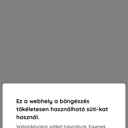
Ez a webhely a böngészés
tökéletesen használható süti-kat
használ.
3mk Silky Matt Privacy védőfólia Samsung Galaxy
Weboldalunkon sütiket használunk. Egyesek