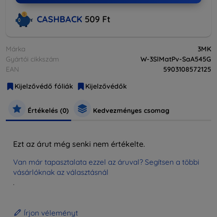
CASHBACK
509 Ft
Márka
3MK
Gyártói cikkszám
W-3SlMatPv-SaA545G
EAN
5903108572125
Kijelzővédő fóliák
Kijelzővédők
Értékelés (0)
Kedvezményes csomag
Ezt az árut még senki nem értékelte.
Van már tapasztalata ezzel az áruval? Segítsen a többi
vásárlóknak az választásnál
.
Írjon véleményt