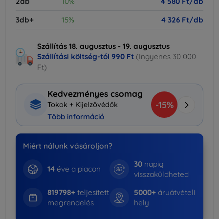
2db
10%
4 580 Ft/db
3db+
15%
4 326 Ft/db
Szállítás 18. augusztus - 19. augusztus
Szállítási költség-tól
990 Ft
(Ingyenes 30 000
Ft)
Kedvezményes csomag
-15%
Tokok + Kijelzővédők
Több információ
Miért nálunk vásároljon?
30
napig
14
éve a piacon
visszaküldheted
819798+
teljesített
5000+
áruátvételi
megrendelés
hely