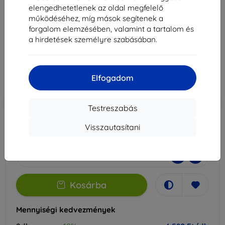
A54 5G-hez
elengedhetetlenek az oldal megfelelő
működéséhez, míg mások segítenek a
Alkalmas:
Samsung Galaxy A54
forgalom elemzésében, valamint a tartalom és
a hirdetések személyre szabásában.
5 089 Ft
4 580 Ft
Elfogadom
Ár ÁFA nelkül
3 607 Ft
-10%
Kedvezmény kuponnal
EXTRA10
Kosárba
Testreszabás
Visszautasítani
Külső raktáron > 5 db
-
+
Kosárba
Mennyiségi kedvezmények