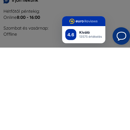
Írjon nekünk
Hétfőtől péntekig:
Online
8:00 - 16:00
Szombat és vasárnap:
Kiváló
Offline
4.6
13575 értékelés
Bevásárlás
Szállítás & Fizetés
Blog
Cashback
Áru visszaküldése
Reklamáció
Kapcsolat
Nagykereskedelmi