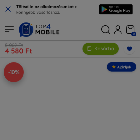
×
Töltsd le az alkalmazásunkat
a
könnyebb vásárláshoz.
0
5 089 Ft
Kosárba
4 580 Ft
Ajánljuk
-10%